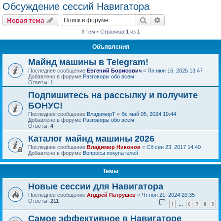
Обсуждение сессий Навигатора
Поиск
Расширенный пои
Новая тема
9 тем • Страница
1
из
1
Объявления
Майнд машины в Telegram!
Последнее сообщение
Евгений Борисович
«
Пн июн 16, 2025 13:47
Добавлено в форуме
Разговоры обо всем
Ответы:
1
Подпишитесь на рассылку и получите
БОНУС!
Последнее сообщение
ВладимирТ
«
Вс май 05, 2024 19:44
Добавлено в форуме
Разговоры обо всем
Ответы:
4
Каталог майнд машины 2026
Последнее сообщение
Владимир Никонов
«
Сб сен 23, 2017 14:40
Добавлено в форуме
Вопросы покупателей
Темы
Новые сессии для Навигатора
Последнее сообщение
Андрей Патрушев
«
Чт ноя 21, 2024 20:35
Ответы:
211
1
6
7
8
9
…
Самое эффективное в Навигаторе