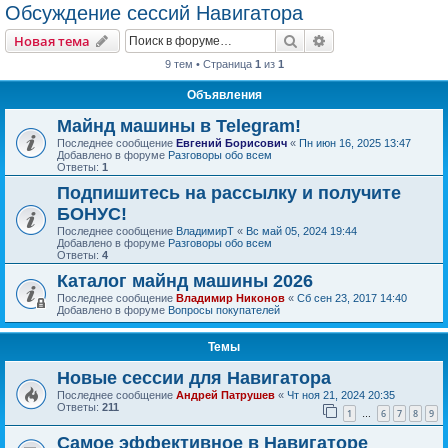
Обсуждение сессий Навигатора
Поиск
Расширенный пои
Новая тема
9 тем • Страница
1
из
1
Объявления
Майнд машины в Telegram!
Последнее сообщение
Евгений Борисович
«
Пн июн 16, 2025 13:47
Добавлено в форуме
Разговоры обо всем
Ответы:
1
Подпишитесь на рассылку и получите
БОНУС!
Последнее сообщение
ВладимирТ
«
Вс май 05, 2024 19:44
Добавлено в форуме
Разговоры обо всем
Ответы:
4
Каталог майнд машины 2026
Последнее сообщение
Владимир Никонов
«
Сб сен 23, 2017 14:40
Добавлено в форуме
Вопросы покупателей
Темы
Новые сессии для Навигатора
Последнее сообщение
Андрей Патрушев
«
Чт ноя 21, 2024 20:35
Ответы:
211
1
6
7
8
9
…
Самое эффективное в Навигаторе