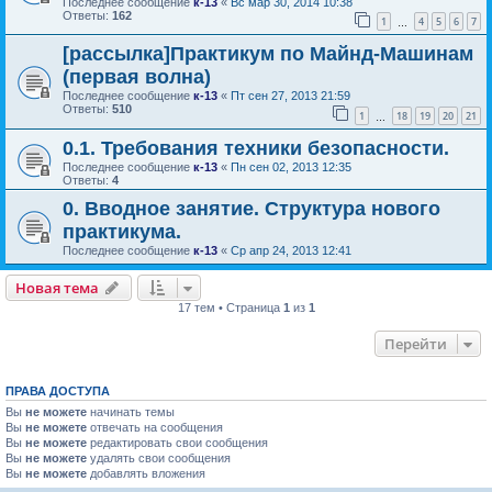
Последнее сообщение
к-13
«
Вс мар 30, 2014 10:38
Ответы:
162
1
4
5
6
7
…
[рассылка]Практикум по Майнд-Машинам
(первая волна)
Последнее сообщение
к-13
«
Пт сен 27, 2013 21:59
Ответы:
510
1
18
19
20
21
…
0.1. Требования техники безопасности.
Последнее сообщение
к-13
«
Пн сен 02, 2013 12:35
Ответы:
4
0. Вводное занятие. Структура нового
практикума.
Последнее сообщение
к-13
«
Ср апр 24, 2013 12:41
Новая тема
17 тем • Страница
1
из
1
Перейти
ПРАВА ДОСТУПА
Вы
не можете
начинать темы
Вы
не можете
отвечать на сообщения
Вы
не можете
редактировать свои сообщения
Вы
не можете
удалять свои сообщения
Вы
не можете
добавлять вложения