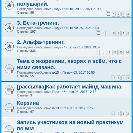
полушарий.
Последнее сообщение
Лилу777
«
Пн ноя 15, 2021 21:47
Ответы:
96
1
2
3
4
3. Бета-тренинг.
Последнее сообщение
Лилу777
«
Пн окт 25, 2021 8:53
Ответы:
197
1
5
6
7
8
…
2. Альфа-тренинг.
Последнее сообщение
Лилу777
«
Вс окт 10, 2021 19:07
Ответы:
336
1
11
12
13
14
…
Тема о якорениии, якорях и всём, что с
ними связано.
Последнее сообщение
к-13
«
Пт ноя 03, 2017 10:55
Ответы:
55
1
2
3
[рассылка]Как работает майнд-машина.
Последнее сообщение
Гарет
«
Чт янв 26, 2017 12:12
Ответы:
9
Корзина
Последнее сообщение
к-13
«
Вт янв 10, 2017 21:58
Ответы:
67
1
2
3
Запись участников на новый практикум
по ММ