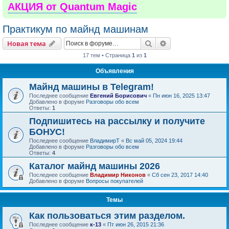
АКЦИЯ от Quantum Magic
Практикум по майнд машинам
Поиск
Расширенный пои
Новая тема
17 тем • Страница
1
из
1
Объявления
Майнд машины в Telegram!
Последнее сообщение
Евгений Борисович
«
Пн июн 16, 2025 13:47
Добавлено в форуме
Разговоры обо всем
Ответы:
1
Подпишитесь на рассылку и получите
БОНУС!
Последнее сообщение
ВладимирТ
«
Вс май 05, 2024 19:44
Добавлено в форуме
Разговоры обо всем
Ответы:
4
Каталог майнд машины 2026
Последнее сообщение
Владимир Никонов
«
Сб сен 23, 2017 14:40
Добавлено в форуме
Вопросы покупателей
Темы
Как пользоваться этим разделом.
Последнее сообщение
к-13
«
Пт июн 26, 2015 21:36