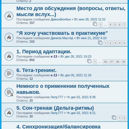
Ответы:
2
Место для обсуждения (вопросы, ответы,
мысли вслух...)
Последнее сообщение
ДимонБонбон
«
Вт июн 28, 2022 11:51
Ответы:
157
1
4
5
6
7
…
"Я хочу участвовать в практикуме"
Последнее сообщение
Данила Мастер
«
Вт июн 21, 2022 4:10
Ответы:
102
1
2
3
4
5
1. Период адаптации.
Последнее сообщение
к-13
«
Вт дек 28, 2021 19:23
Ответы:
950
1
36
37
38
39
…
6. Тета-тренинг.
Последнее сообщение
к-13
«
Вс дек 05, 2021 11:18
Ответы:
12
Немного о применении полученных
навыков.
Последнее сообщение
Лилу777
«
Чт дек 02, 2021 8:36
Ответы:
20
5. Сон-тренаж (Дельта-ритмы)
Последнее сообщение
Лилу777
«
Чт дек 02, 2021 8:21
Ответы:
30
1
2
4. Синхронизация/балансировка