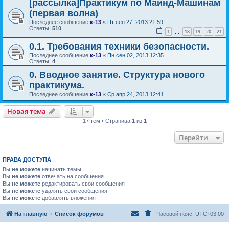
[рассылка]Практикум по Майнд-Машинам
(первая волна)
Последнее сообщение
к-13
«
Пт сен 27, 2013 21:59
Ответы:
510
1
18
19
20
21
…
0.1. Требования техники безопасности.
Последнее сообщение
к-13
«
Пн сен 02, 2013 12:35
Ответы:
4
0. Вводное занятие. Структура нового
практикума.
Последнее сообщение
к-13
«
Ср апр 24, 2013 12:41
Новая тема
17 тем • Страница
1
из
1
Перейти
ПРАВА ДОСТУПА
Вы
не можете
начинать темы
Вы
не можете
отвечать на сообщения
Вы
не можете
редактировать свои сообщения
Вы
не можете
удалять свои сообщения
Вы
не можете
добавлять вложения
На главную
Список форумов
Часовой пояс:
UTC+03:00