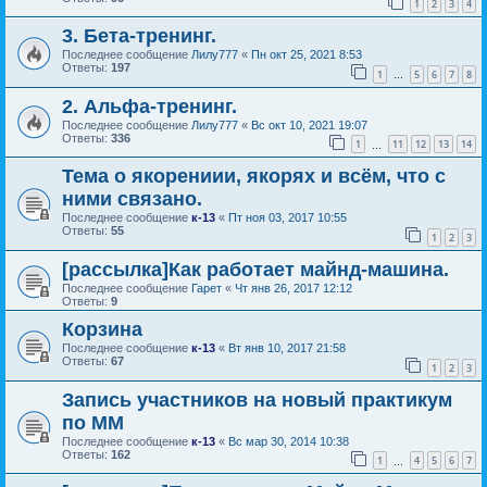
1
2
3
4
3. Бета-тренинг.
Последнее сообщение
Лилу777
«
Пн окт 25, 2021 8:53
Ответы:
197
1
5
6
7
8
…
2. Альфа-тренинг.
Последнее сообщение
Лилу777
«
Вс окт 10, 2021 19:07
Ответы:
336
1
11
12
13
14
…
Тема о якорениии, якорях и всём, что с
ними связано.
Последнее сообщение
к-13
«
Пт ноя 03, 2017 10:55
Ответы:
55
1
2
3
[рассылка]Как работает майнд-машина.
Последнее сообщение
Гарет
«
Чт янв 26, 2017 12:12
Ответы:
9
Корзина
Последнее сообщение
к-13
«
Вт янв 10, 2017 21:58
Ответы:
67
1
2
3
Запись участников на новый практикум
по ММ
Последнее сообщение
к-13
«
Вс мар 30, 2014 10:38
Ответы:
162
1
4
5
6
7
…