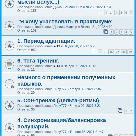
мысли вслух...)
Последнее сообщение
ДимонБонбон
«
Вт июн 28, 2022 11:51
Ответы:
157
1
4
5
6
7
…
"Я хочу участвовать в практикуме"
Последнее сообщение
Данила Мастер
«
Вт июн 21, 2022 4:10
Ответы:
102
1
2
3
4
5
1. Период адаптации.
Последнее сообщение
к-13
«
Вт дек 28, 2021 19:23
Ответы:
950
1
36
37
38
39
…
6. Тета-тренинг.
Последнее сообщение
к-13
«
Вс дек 05, 2021 11:18
Ответы:
12
Немного о применении полученных
навыков.
Последнее сообщение
Лилу777
«
Чт дек 02, 2021 8:36
Ответы:
20
5. Сон-тренаж (Дельта-ритмы)
Последнее сообщение
Лилу777
«
Чт дек 02, 2021 8:21
Ответы:
30
1
2
4. Синхронизация/балансировка
полушарий.
Последнее сообщение
Лилу777
«
Пн ноя 15, 2021 21:47
Ответы:
96