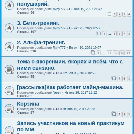
полушарий.
Последнее сообщение
Лилу777
«
Пн ноя 15, 2021 21:47
Ответы:
96
1
2
3
4
3. Бета-тренинг.
Последнее сообщение
Лилу777
«
Пн окт 25, 2021 8:53
Ответы:
197
1
5
6
7
8
…
2. Альфа-тренинг.
Последнее сообщение
Лилу777
«
Вс окт 10, 2021 19:07
Ответы:
336
1
11
12
13
14
…
Тема о якорениии, якорях и всём, что с
ними связано.
Последнее сообщение
к-13
«
Пт ноя 03, 2017 10:55
Ответы:
55
1
2
3
[рассылка]Как работает майнд-машина.
Последнее сообщение
Гарет
«
Чт янв 26, 2017 12:12
Ответы:
9
Корзина
Последнее сообщение
к-13
«
Вт янв 10, 2017 21:58
Ответы:
67
1
2
3
Запись участников на новый практикум
по ММ