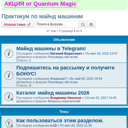
АКЦИЯ от Quantum Magic
Практикум по майнд машинам
Поиск
Расширенный пои
Новая тема
17 тем • Страница
1
из
1
Объявления
Майнд машины в Telegram!
Последнее сообщение
Евгений Борисович
«
Пн июн 16, 2025 13:47
Добавлено в форуме
Разговоры обо всем
Ответы:
1
Подпишитесь на рассылку и получите
БОНУС!
Последнее сообщение
ВладимирТ
«
Вс май 05, 2024 19:44
Добавлено в форуме
Разговоры обо всем
Ответы:
4
Каталог майнд машины 2026
Последнее сообщение
Владимир Никонов
«
Сб сен 23, 2017 14:40
Добавлено в форуме
Вопросы покупателей
Темы
Как пользоваться этим разделом.
Последнее сообщение
к-13
«
Пт июн 26, 2015 21:36