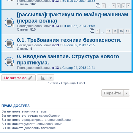
Последнее сообщение
к-13
«
Вс мар 30, 2014 10:38
Ответы:
162
1
4
5
6
7
…
[рассылка]Практикум по Майнд-Машинам
(первая волна)
Последнее сообщение
к-13
«
Пт сен 27, 2013 21:59
Ответы:
510
1
18
19
20
21
…
0.1. Требования техники безопасности.
Последнее сообщение
к-13
«
Пн сен 02, 2013 12:35
Ответы:
4
0. Вводное занятие. Структура нового
практикума.
Последнее сообщение
к-13
«
Ср апр 24, 2013 12:41
Новая тема
17 тем • Страница
1
из
1
Перейти
ПРАВА ДОСТУПА
Вы
не можете
начинать темы
Вы
не можете
отвечать на сообщения
Вы
не можете
редактировать свои сообщения
Вы
не можете
удалять свои сообщения
Вы
не можете
добавлять вложения