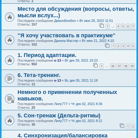
Ответы:
2
Место для обсуждения (вопросы, ответы,
мысли вслух...)
Последнее сообщение
ДимонБонбон
«
Вт июн 28, 2022 11:51
Ответы:
157
1
4
5
6
7
…
"Я хочу участвовать в практикуме"
Последнее сообщение
Данила Мастер
«
Вт июн 21, 2022 4:10
Ответы:
102
1
2
3
4
5
1. Период адаптации.
Последнее сообщение
к-13
«
Вт дек 28, 2021 19:23
Ответы:
950
1
36
37
38
39
…
6. Тета-тренинг.
Последнее сообщение
к-13
«
Вс дек 05, 2021 11:18
Ответы:
12
Немного о применении полученных
навыков.
Последнее сообщение
Лилу777
«
Чт дек 02, 2021 8:36
Ответы:
20
5. Сон-тренаж (Дельта-ритмы)
Последнее сообщение
Лилу777
«
Чт дек 02, 2021 8:21
Ответы:
30
1
2
4. Синхронизация/балансировка