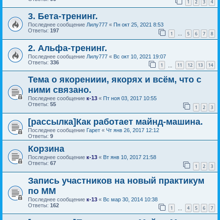
1
2
3
4
3. Бета-тренинг.
Последнее сообщение
Лилу777
«
Пн окт 25, 2021 8:53
Ответы:
197
1
5
6
7
8
…
2. Альфа-тренинг.
Последнее сообщение
Лилу777
«
Вс окт 10, 2021 19:07
Ответы:
336
1
11
12
13
14
…
Тема о якорениии, якорях и всём, что с
ними связано.
Последнее сообщение
к-13
«
Пт ноя 03, 2017 10:55
Ответы:
55
1
2
3
[рассылка]Как работает майнд-машина.
Последнее сообщение
Гарет
«
Чт янв 26, 2017 12:12
Ответы:
9
Корзина
Последнее сообщение
к-13
«
Вт янв 10, 2017 21:58
Ответы:
67
1
2
3
Запись участников на новый практикум
по ММ
Последнее сообщение
к-13
«
Вс мар 30, 2014 10:38
Ответы:
162
1
4
5
6
7
…