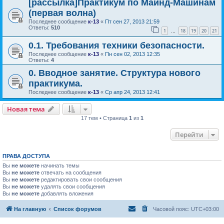
[рассылка]Практикум по Майнд-Машинам
(первая волна)
Последнее сообщение
к-13
«
Пт сен 27, 2013 21:59
Ответы:
510
1
18
19
20
21
…
0.1. Требования техники безопасности.
Последнее сообщение
к-13
«
Пн сен 02, 2013 12:35
Ответы:
4
0. Вводное занятие. Структура нового
практикума.
Последнее сообщение
к-13
«
Ср апр 24, 2013 12:41
Новая тема
17 тем • Страница
1
из
1
Перейти
ПРАВА ДОСТУПА
Вы
не можете
начинать темы
Вы
не можете
отвечать на сообщения
Вы
не можете
редактировать свои сообщения
Вы
не можете
удалять свои сообщения
Вы
не можете
добавлять вложения
На главную
Список форумов
Часовой пояс:
UTC+03:00