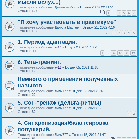
мысли вслух...)
Последнее сообщение
ДимонБонбон
«
Вт июн 28, 2022 11:51
Ответы:
157
1
4
5
6
7
…
"Я хочу участвовать в практикуме"
Последнее сообщение
Данила Мастер
«
Вт июн 21, 2022 4:10
Ответы:
102
1
2
3
4
5
1. Период адаптации.
Последнее сообщение
к-13
«
Вт дек 28, 2021 19:23
Ответы:
950
1
36
37
38
39
…
6. Тета-тренинг.
Последнее сообщение
к-13
«
Вс дек 05, 2021 11:18
Ответы:
12
Немного о применении полученных
навыков.
Последнее сообщение
Лилу777
«
Чт дек 02, 2021 8:36
Ответы:
20
5. Сон-тренаж (Дельта-ритмы)
Последнее сообщение
Лилу777
«
Чт дек 02, 2021 8:21
Ответы:
30
1
2
4. Синхронизация/балансировка
полушарий.
Последнее сообщение
Лилу777
«
Пн ноя 15, 2021 21:47
Ответы:
96