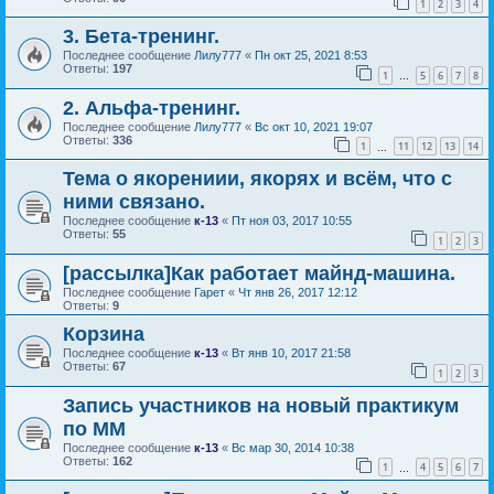
1
2
3
4
3. Бета-тренинг.
Последнее сообщение
Лилу777
«
Пн окт 25, 2021 8:53
Ответы:
197
1
5
6
7
8
…
2. Альфа-тренинг.
Последнее сообщение
Лилу777
«
Вс окт 10, 2021 19:07
Ответы:
336
1
11
12
13
14
…
Тема о якорениии, якорях и всём, что с
ними связано.
Последнее сообщение
к-13
«
Пт ноя 03, 2017 10:55
Ответы:
55
1
2
3
[рассылка]Как работает майнд-машина.
Последнее сообщение
Гарет
«
Чт янв 26, 2017 12:12
Ответы:
9
Корзина
Последнее сообщение
к-13
«
Вт янв 10, 2017 21:58
Ответы:
67
1
2
3
Запись участников на новый практикум
по ММ
Последнее сообщение
к-13
«
Вс мар 30, 2014 10:38
Ответы:
162
1
4
5
6
7
…