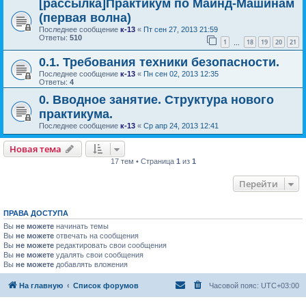
[рассылка]Практикум по Майнд-Машинам
(первая волна)
Последнее сообщение
к-13
«
Пт сен 27, 2013 21:59
Ответы:
510
1
18
19
20
21
…
0.1. Требования техники безопасности.
Последнее сообщение
к-13
«
Пн сен 02, 2013 12:35
Ответы:
4
0. Вводное занятие. Структура нового
практикума.
Последнее сообщение
к-13
«
Ср апр 24, 2013 12:41
Новая тема
17 тем • Страница
1
из
1
Перейти
ПРАВА ДОСТУПА
Вы
не можете
начинать темы
Вы
не можете
отвечать на сообщения
Вы
не можете
редактировать свои сообщения
Вы
не можете
удалять свои сообщения
Вы
не можете
добавлять вложения
На главную
Список форумов
Часовой пояс:
UTC+03:00