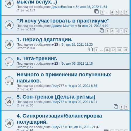
мысли вслух...)
Последнее сообщение
ДимонБонбон
«
Вт июн 28, 2022 11:51
Ответы:
157
1
4
5
6
7
…
"Я хочу участвовать в практикуме"
Последнее сообщение
Данила Мастер
«
Вт июн 21, 2022 4:10
Ответы:
102
1
2
3
4
5
1. Период адаптации.
Последнее сообщение
к-13
«
Вт дек 28, 2021 19:23
Ответы:
950
1
36
37
38
39
…
6. Тета-тренинг.
Последнее сообщение
к-13
«
Вс дек 05, 2021 11:18
Ответы:
12
Немного о применении полученных
навыков.
Последнее сообщение
Лилу777
«
Чт дек 02, 2021 8:36
Ответы:
20
5. Сон-тренаж (Дельта-ритмы)
Последнее сообщение
Лилу777
«
Чт дек 02, 2021 8:21
Ответы:
30
1
2
4. Синхронизация/балансировка
полушарий.
Последнее сообщение
Лилу777
«
Пн ноя 15, 2021 21:47
Ответы:
96