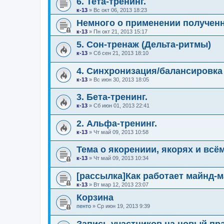
6. Тета-тренинг.
к-13
»
Вс окт 06, 2013 18:23
Немного о применении получен
к-13
»
Пн окт 21, 2013 15:17
5. Сон-тренаж (Дельта-ритмы)
к-13
»
Сб сен 21, 2013 18:10
4. Синхронизация/балансировка
к-13
»
Вс июн 30, 2013 18:05
3. Бета-тренинг.
к-13
»
Сб июн 01, 2013 22:41
2. Альфа-тренинг.
к-13
»
Чт май 09, 2013 10:58
Тема о якорениии, якорях и всём
к-13
»
Чт май 09, 2013 10:34
[рассылка]Как работает майнд-
к-13
»
Вт мар 12, 2013 23:07
Корзина
пенто
»
Ср июн 19, 2013 9:39
Запись участников на новый пр