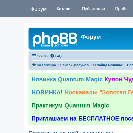
Форум
Каталог
Публикации
Прайс
Форум
Ссылки
FAQ
На главную
Список форумов
О майнд машинах
Пра
Новинка Quantum Magic
Кулон Чу
НОВИНКА!
Нооканалы "Золотая Г
Практикум Quantum Magic
Приглашаем на БЕСПЛАТНОЕ пос