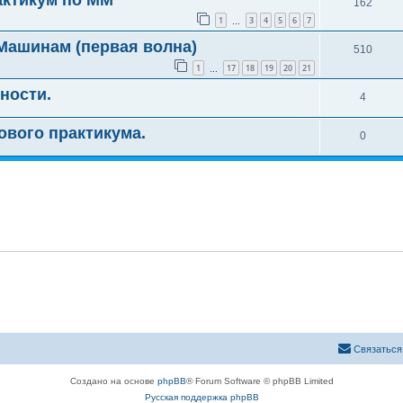
162
1
3
4
5
6
7
…
Машинам (первая волна)
510
1
17
18
19
20
21
…
ности.
4
нового практикума.
0
Связаться
Создано на основе
phpBB
® Forum Software © phpBB Limited
Русская поддержка phpBB