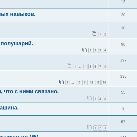
12
ных навыков.
20
30
1
2
 полушарий.
96
1
2
3
4
197
1
4
5
6
7
8
…
336
1
10
11
12
13
14
…
, что с ними связано.
55
1
2
3
машина.
9
67
1
2
3
актикум по ММ