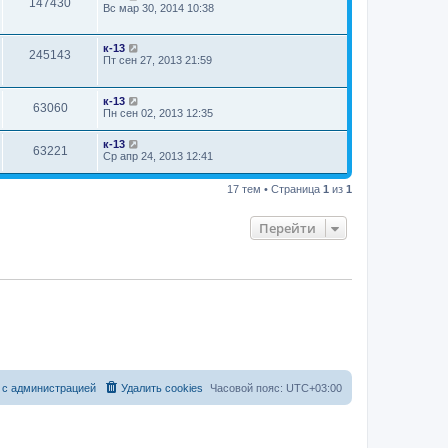
147430
Вс мар 30, 2014 10:38
к-13
245143
Пт сен 27, 2013 21:59
к-13
63060
Пн сен 02, 2013 12:35
к-13
63221
Ср апр 24, 2013 12:41
17 тем • Страница
1
из
1
Перейти
 с администрацией
Удалить cookies
Часовой пояс:
UTC+03:00