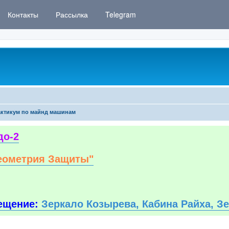
Контакты
Рассылка
Telegram
ктикум по майнд машинам
до-2
еометрия Защиты"
ещение:
Зеркало Козырева, Кабина Райха, З