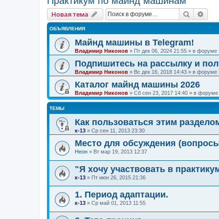
Практикум по майнд машинам
Поиск
Рас
Новая тема
ОБЪЯВЛЕНИЯ
Майнд машины в Telegram!
Владимир Никонов
»
Пт дек 06, 2024 21:55
» в форуме
Подпишитесь на рассылку и по
Владимир Никонов
»
Вс дек 16, 2018 14:43
» в форуме
Каталог майнд машины 2026
Владимир Никонов
»
Сб сен 23, 2017 14:40
» в форум
ТЕМЫ
Как пользоваться этим раздело
к-13
»
Ср сен 11, 2013 23:30
Место для обсуждения (вопросы,
Неон
»
Вт мар 19, 2013 12:37
"Я хочу участвовать в практику
к-13
»
Пт июн 26, 2015 21:36
1. Период адаптации.
к-13
»
Ср май 01, 2013 11:55