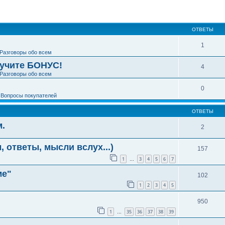
ширенный поиск
ОТВЕТЫ
1
Разговоры обо всем
лучите БОНУС!
4
Разговоры обо всем
0
е
Вопросы покупателей
ОТВЕТЫ
м.
2
 ответы, мысли вслух...)
157
1
3
4
5
6
7
…
ме"
102
1
2
3
4
5
950
1
35
36
37
38
39
…