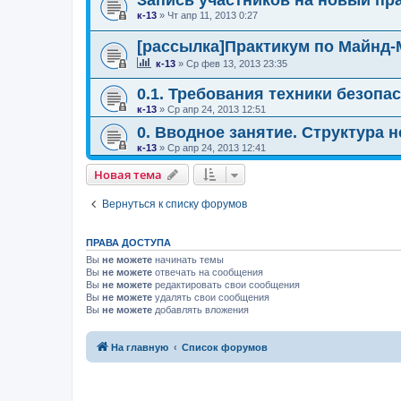
к-13
»
Чт апр 11, 2013 0:27
[рассылка]Практикум по Майнд-
к-13
»
Ср фев 13, 2013 23:35
0.1. Требования техники безопас
к-13
»
Ср апр 24, 2013 12:51
0. Вводное занятие. Структура 
к-13
»
Ср апр 24, 2013 12:41
Новая тема
Вернуться к списку форумов
ПРАВА ДОСТУПА
Вы
не можете
начинать темы
Вы
не можете
отвечать на сообщения
Вы
не можете
редактировать свои сообщения
Вы
не можете
удалять свои сообщения
Вы
не можете
добавлять вложения
На главную
Список форумов