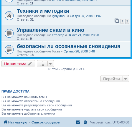
Ответы:
11
Техники и методики
Последнее сообщение
кучумовн
«
Сб дек 04, 2010 11:07
Ответы:
31
1
2
Управление снами в кино
Последнее сообщение
Сталкер
«
Чт окт 21, 2010 20:20
Ответы:
9
безопасны лu осознанные сновuденuя
Последнее сообщение
Гость
«
Ср мар 26, 2008 6:48
Ответы:
18
Новая тема
18 тем • Страница
1
из
1
Перейти
ПРАВА ДОСТУПА
Вы
не можете
начинать темы
Вы
не можете
отвечать на сообщения
Вы
не можете
редактировать свои сообщения
Вы
не можете
удалять свои сообщения
Вы
не можете
добавлять вложения
На главную
Список форумов
Часовой пояс:
UTC+03:00