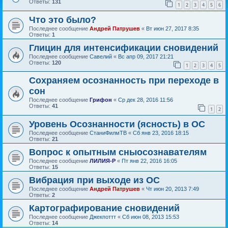
Ответы:
131
1
2
3
4
5
6
Что это было?
Последнее сообщение
Андрей Патрушев
«
Вт июн 27, 2017 8:35
Ответы:
1
Глицин для интенсификации сновидений
Последнее сообщение
Савелий
«
Вс апр 09, 2017 21:21
Ответы:
120
1
2
3
4
5
Сохраняем осознанность при переходе в
сон
Последнее сообщение
Грифон
«
Ср дек 28, 2016 11:56
Ответы:
41
1
2
Уровень Осознанности (ясность) в ОС
Последнее сообщение
СтаниФилмТВ
«
Сб янв 23, 2016 18:15
Ответы:
21
Вопрос к опытным сныосознавателям
Последнее сообщение
ЛИЛИЯ-Р
«
Пт янв 22, 2016 16:05
Ответы:
15
Вибрация при выходе из ОС
Последнее сообщение
Андрей Патрушев
«
Чт июн 20, 2013 7:49
Ответы:
2
Картографирование сновидений
Последнее сообщение
Джекпоттт
«
Сб июн 08, 2013 15:53
Ответы:
14