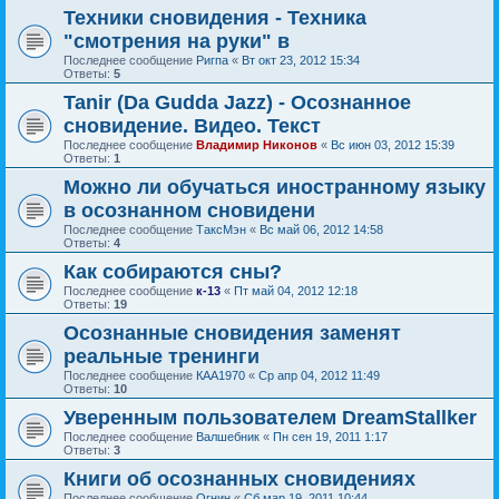
Техники сновидения - Техника
"смотрения на руки" в
Последнее сообщение
Ригпа
«
Вт окт 23, 2012 15:34
Ответы:
5
Tanir (Da Gudda Jazz) - Осознанное
сновидение. Видео. Текст
Последнее сообщение
Владимир Никонов
«
Вс июн 03, 2012 15:39
Ответы:
1
Можно ли обучаться иностранному языку
в осознанном сновидени
Последнее сообщение
ТаксМэн
«
Вс май 06, 2012 14:58
Ответы:
4
Как собираются сны?
Последнее сообщение
к-13
«
Пт май 04, 2012 12:18
Ответы:
19
Осознанные сновидения заменят
реальные тренинги
Последнее сообщение
КАА1970
«
Ср апр 04, 2012 11:49
Ответы:
10
Уверенным пользователем DreamStallker
Последнее сообщение
Валшебник
«
Пн сен 19, 2011 1:17
Ответы:
3
Книги об осознанных сновидениях
Последнее сообщение
Огнин
«
Сб мар 19, 2011 10:44