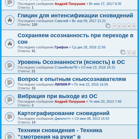
Последнее сообщение
Андрей Патрушев
«
Вт июн 27, 2017 8:35
Ответы:
1
Глицин для интенсификации сновидений
Последнее сообщение
Савелий
«
Вс апр 09, 2017 21:21
Ответы:
120
1
2
3
4
5
Сохраняем осознанность при переходе в
сон
Последнее сообщение
Грифон
«
Ср дек 28, 2016 11:56
Ответы:
41
1
2
Уровень Осознанности (ясность) в ОС
Последнее сообщение
СтаниФилмТВ
«
Сб янв 23, 2016 18:15
Ответы:
21
Вопрос к опытным сныосознавателям
Последнее сообщение
ЛИЛИЯ-Р
«
Пт янв 22, 2016 16:05
Ответы:
15
Вибрация при выходе из ОС
Последнее сообщение
Андрей Патрушев
«
Чт июн 20, 2013 7:49
Ответы:
2
Картографирование сновидений
Последнее сообщение
Джекпоттт
«
Сб июн 08, 2013 15:53
Ответы:
14
Техники сновидения - Техника
"смотрения на руки" в