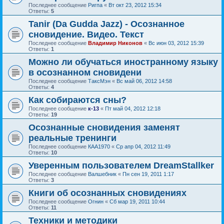
Последнее сообщение
Ригпа
«
Вт окт 23, 2012 15:34
Ответы:
5
Tanir (Da Gudda Jazz) - Осознанное
сновидение. Видео. Текст
Последнее сообщение
Владимир Никонов
«
Вс июн 03, 2012 15:39
Ответы:
1
Можно ли обучаться иностранному языку
в осознанном сновидени
Последнее сообщение
ТаксМэн
«
Вс май 06, 2012 14:58
Ответы:
4
Как собираются сны?
Последнее сообщение
к-13
«
Пт май 04, 2012 12:18
Ответы:
19
Осознанные сновидения заменят
реальные тренинги
Последнее сообщение
КАА1970
«
Ср апр 04, 2012 11:49
Ответы:
10
Уверенным пользователем DreamStallker
Последнее сообщение
Валшебник
«
Пн сен 19, 2011 1:17
Ответы:
3
Книги об осознанных сновидениях
Последнее сообщение
Огнин
«
Сб мар 19, 2011 10:44
Ответы:
11
Техники и методики