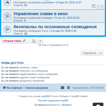
Последнее сообщение
кучумовн
«
Сб дек 04, 2010 11:07
Ответы:
31
1
2
Управление снами в кино
Последнее сообщение
Сталкер
«
Чт окт 21, 2010 20:20
Ответы:
9
безопасны лu осознанные сновuденuя
Последнее сообщение
Гость
«
Ср мар 26, 2008 6:48
Ответы:
18
Новая тема
18 тем • Страница
1
из
1
Перейти
ПРАВА ДОСТУПА
Вы
не можете
начинать темы
Вы
не можете
отвечать на сообщения
Вы
не можете
редактировать свои сообщения
Вы
не можете
удалять свои сообщения
Вы
не можете
добавлять вложения
На главную
Список форумов
Часовой пояс:
UTC+03:00
Создано на основе
phpBB
® Forum Software © phpBB Limited
Русская поддержка phpBB
Конфиденциальность
|
Правила