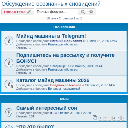
Обсуждение осознанных сновидений
Поиск
Расширенный пои
Новая тема
18 тем • Страница
1
из
1
Объявления
Майнд машины в Telegram!
Последнее сообщение
Евгений Борисович
«
Пн июн 16, 2025 13:47
Добавлено в форуме
Разговоры обо всем
Ответы:
1
Подпишитесь на рассылку и получите
БОНУС!
Последнее сообщение
ВладимирТ
«
Вс май 05, 2024 19:44
Добавлено в форуме
Разговоры обо всем
Ответы:
4
Каталог майнд машины 2026
Последнее сообщение
Владимир Никонов
«
Сб сен 23, 2017 14:40
Добавлено в форуме
Вопросы покупателей
Темы
Самый интересный сон
Последнее сообщение
к-13
«
Вт янв 31, 2017 22:29
Ответы:
131
1
2
3
4
5
6
Что это было?