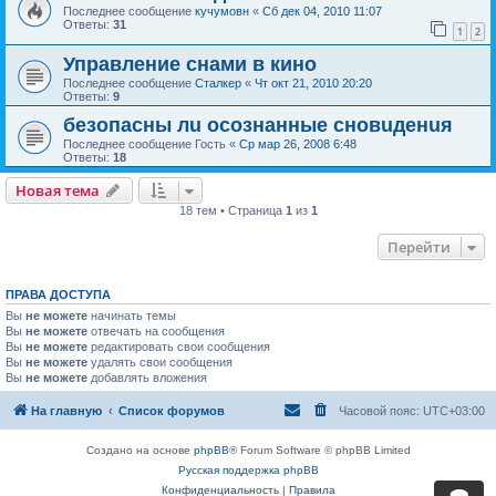
Последнее сообщение
кучумовн
«
Сб дек 04, 2010 11:07
Ответы:
31
1
2
Управление снами в кино
Последнее сообщение
Сталкер
«
Чт окт 21, 2010 20:20
Ответы:
9
безопасны лu осознанные сновuденuя
Последнее сообщение
Гость
«
Ср мар 26, 2008 6:48
Ответы:
18
Новая тема
18 тем • Страница
1
из
1
Перейти
ПРАВА ДОСТУПА
Вы
не можете
начинать темы
Вы
не можете
отвечать на сообщения
Вы
не можете
редактировать свои сообщения
Вы
не можете
удалять свои сообщения
Вы
не можете
добавлять вложения
На главную
Список форумов
Часовой пояс:
UTC+03:00
Создано на основе
phpBB
® Forum Software © phpBB Limited
Русская поддержка phpBB
Конфиденциальность
|
Правила