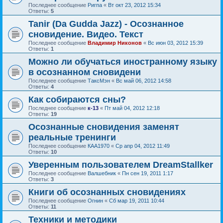
Последнее сообщение
Ригпа
«
Вт окт 23, 2012 15:34
Ответы:
5
Tanir (Da Gudda Jazz) - Осознанное
сновидение. Видео. Текст
Последнее сообщение
Владимир Никонов
«
Вс июн 03, 2012 15:39
Ответы:
1
Можно ли обучаться иностранному языку
в осознанном сновидени
Последнее сообщение
ТаксМэн
«
Вс май 06, 2012 14:58
Ответы:
4
Как собираются сны?
Последнее сообщение
к-13
«
Пт май 04, 2012 12:18
Ответы:
19
Осознанные сновидения заменят
реальные тренинги
Последнее сообщение
КАА1970
«
Ср апр 04, 2012 11:49
Ответы:
10
Уверенным пользователем DreamStallker
Последнее сообщение
Валшебник
«
Пн сен 19, 2011 1:17
Ответы:
3
Книги об осознанных сновидениях
Последнее сообщение
Огнин
«
Сб мар 19, 2011 10:44
Ответы:
11
Техники и методики