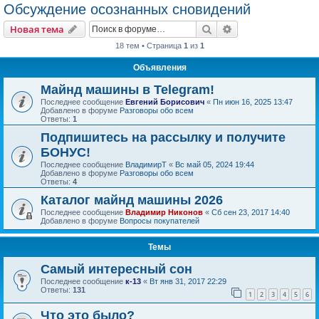
Обсуждение осознанных сновидений
Поиск
Расширенный пои
Новая тема
18 тем • Страница
1
из
1
Объявления
Майнд машины в Telegram!
Последнее сообщение
Евгений Борисович
«
Пн июн 16, 2025 13:47
Добавлено в форуме
Разговоры обо всем
Ответы:
1
Подпишитесь на рассылку и получите
БОНУС!
Последнее сообщение
ВладимирТ
«
Вс май 05, 2024 19:44
Добавлено в форуме
Разговоры обо всем
Ответы:
4
Каталог майнд машины 2026
Последнее сообщение
Владимир Никонов
«
Сб сен 23, 2017 14:40
Добавлено в форуме
Вопросы покупателей
Темы
Самый интересный сон
Последнее сообщение
к-13
«
Вт янв 31, 2017 22:29
Ответы:
131
1
2
3
4
5
6
Что это было?