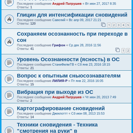
Последнее сообщение
Андрей Патрушев
«
Вт июн 27, 2017 8:35
Ответы:
1
Глицин для интенсификации сновидений
Последнее сообщение
Савелий
«
Вс апр 09, 2017 21:21
Ответы:
120
1
2
3
4
5
Сохраняем осознанность при переходе в
сон
Последнее сообщение
Грифон
«
Ср дек 28, 2016 11:56
Ответы:
41
1
2
Уровень Осознанности (ясность) в ОС
Последнее сообщение
СтаниФилмТВ
«
Сб янв 23, 2016 18:15
Ответы:
21
Вопрос к опытным сныосознавателям
Последнее сообщение
ЛИЛИЯ-Р
«
Пт янв 22, 2016 16:05
Ответы:
15
Вибрация при выходе из ОС
Последнее сообщение
Андрей Патрушев
«
Чт июн 20, 2013 7:49
Ответы:
2
Картографирование сновидений
Последнее сообщение
Джекпоттт
«
Сб июн 08, 2013 15:53
Ответы:
14
Техники сновидения - Техника
"смотрения на руки" в