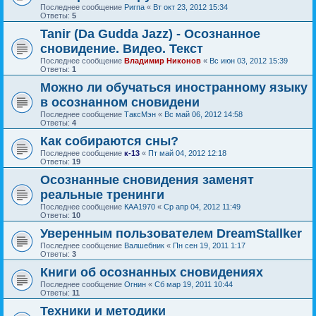
Последнее сообщение
Ригпа
«
Вт окт 23, 2012 15:34
Ответы:
5
Tanir (Da Gudda Jazz) - Осознанное
сновидение. Видео. Текст
Последнее сообщение
Владимир Никонов
«
Вс июн 03, 2012 15:39
Ответы:
1
Можно ли обучаться иностранному языку
в осознанном сновидени
Последнее сообщение
ТаксМэн
«
Вс май 06, 2012 14:58
Ответы:
4
Как собираются сны?
Последнее сообщение
к-13
«
Пт май 04, 2012 12:18
Ответы:
19
Осознанные сновидения заменят
реальные тренинги
Последнее сообщение
КАА1970
«
Ср апр 04, 2012 11:49
Ответы:
10
Уверенным пользователем DreamStallker
Последнее сообщение
Валшебник
«
Пн сен 19, 2011 1:17
Ответы:
3
Книги об осознанных сновидениях
Последнее сообщение
Огнин
«
Сб мар 19, 2011 10:44
Ответы:
11
Техники и методики