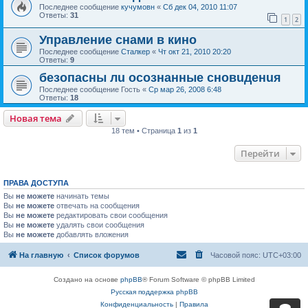
Последнее сообщение
кучумовн
«
Сб дек 04, 2010 11:07
Ответы:
31
1
2
Управление снами в кино
Последнее сообщение
Сталкер
«
Чт окт 21, 2010 20:20
Ответы:
9
безопасны лu осознанные сновuденuя
Последнее сообщение
Гость
«
Ср мар 26, 2008 6:48
Ответы:
18
Новая тема
18 тем • Страница
1
из
1
Перейти
ПРАВА ДОСТУПА
Вы
не можете
начинать темы
Вы
не можете
отвечать на сообщения
Вы
не можете
редактировать свои сообщения
Вы
не можете
удалять свои сообщения
Вы
не можете
добавлять вложения
На главную
Список форумов
Часовой пояс:
UTC+03:00
Создано на основе
phpBB
® Forum Software © phpBB Limited
Русская поддержка phpBB
Конфиденциальность
|
Правила