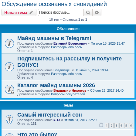
Обсуждение осознанных сновидений
Поиск
Расширенный пои
Новая тема
18 тем • Страница
1
из
1
Объявления
Майнд машины в Telegram!
Последнее сообщение
Евгений Борисович
«
Пн июн 16, 2025 13:47
Добавлено в форуме
Разговоры обо всем
Ответы:
1
Подпишитесь на рассылку и получите
БОНУС!
Последнее сообщение
ВладимирТ
«
Вс май 05, 2024 19:44
Добавлено в форуме
Разговоры обо всем
Ответы:
4
Каталог майнд машины 2026
Последнее сообщение
Владимир Никонов
«
Сб сен 23, 2017 14:40
Добавлено в форуме
Вопросы покупателей
Темы
Самый интересный сон
Последнее сообщение
к-13
«
Вт янв 31, 2017 22:29
Ответы:
131
1
2
3
4
5
6
Что это было?