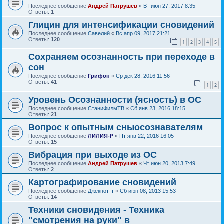
Последнее сообщение
Андрей Патрушев
«
Вт июн 27, 2017 8:35
Ответы:
1
Глицин для интенсификации сновидений
Последнее сообщение
Савелий
«
Вс апр 09, 2017 21:21
Ответы:
120
1
2
3
4
5
Сохраняем осознанность при переходе в
сон
Последнее сообщение
Грифон
«
Ср дек 28, 2016 11:56
Ответы:
41
1
2
Уровень Осознанности (ясность) в ОС
Последнее сообщение
СтаниФилмТВ
«
Сб янв 23, 2016 18:15
Ответы:
21
Вопрос к опытным сныосознавателям
Последнее сообщение
ЛИЛИЯ-Р
«
Пт янв 22, 2016 16:05
Ответы:
15
Вибрация при выходе из ОС
Последнее сообщение
Андрей Патрушев
«
Чт июн 20, 2013 7:49
Ответы:
2
Картографирование сновидений
Последнее сообщение
Джекпоттт
«
Сб июн 08, 2013 15:53
Ответы:
14
Техники сновидения - Техника
"смотрения на руки" в