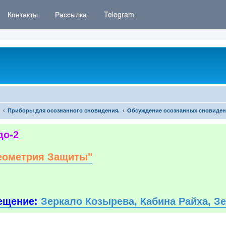
Контакты
Рассылка
Telegram
Приборы для осознанного сновидения.
Обсуждение осознанных сновиде
до-2
еометрия Защиты"
ещение:
Зеркало Козырева, Кабина Райха, З