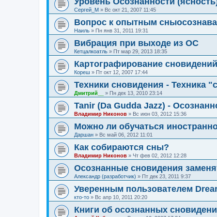
Уровень Осознанности (ясность
Сергей_М
»
Вс окт 21, 2007 11:45
Вопрос к опытным сныосознав
Наиль
»
Пн янв 31, 2011 19:31
Вибрация при выходе из ОС
Кетцалкоатль
»
Пт мар 29, 2013 18:35
Картографирование сновидени
Кореш
»
Пт окт 12, 2007 17:44
Техники сновидения - Техника "
Дмитрий__
»
Пн дек 13, 2010 23:14
Tanir (Da Gudda Jazz) - Осознан
Владимир Никонов
»
Вс июн 03, 2012 15:36
Можно ли обучаться иностранно
Даршан
»
Вс май 06, 2012 11:01
Как собираются сны?
Владимир Никонов
»
Чт фев 02, 2012 12:28
Осознанные сновидения заменя
Александр (разработчик)
»
Пт дек 23, 2011 9:37
Уверенным пользователем Dream
кто-то
»
Вс апр 10, 2011 20:20
Книги об осознанных сновиден