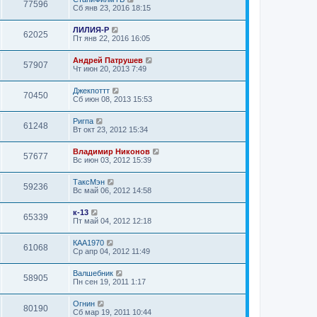
77596
Сб янв 23, 2016 18:15
ЛИЛИЯ-Р
62025
Пт янв 22, 2016 16:05
Андрей Патрушев
57907
Чт июн 20, 2013 7:49
Джекпоттт
70450
Сб июн 08, 2013 15:53
Ригпа
61248
Вт окт 23, 2012 15:34
Владимир Никонов
57677
Вс июн 03, 2012 15:39
ТаксМэн
59236
Вс май 06, 2012 14:58
к-13
65339
Пт май 04, 2012 12:18
КАА1970
61068
Ср апр 04, 2012 11:49
Валшебник
58905
Пн сен 19, 2011 1:17
Огнин
80190
Сб мар 19, 2011 10:44