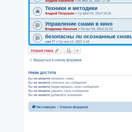
Андрей Кабанков
»
Вт июл 10, 2007 17:34
Техники и методики
Андрей Патрушев
»
Ср фев 03, 2010 18:25
Управление снами в кино
Владимир Никонов
»
Пн окт 04, 2010 22:19
безопасны лu осознанные снов
олег77
»
Ср ноя 14, 2007 2:44
Новая тема
Вернуться к списку форумов
ПРАВА ДОСТУПА
Вы
не можете
начинать темы
Вы
не можете
отвечать на сообщения
Вы
не можете
редактировать свои сообщения
Вы
не можете
удалять свои сообщения
Вы
не можете
добавлять вложения
На главную
Список форумов