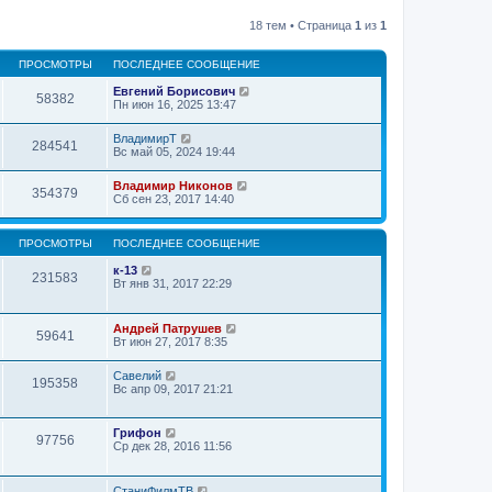
18 тем • Страница
1
из
1
ПРОСМОТРЫ
ПОСЛЕДНЕЕ СООБЩЕНИЕ
Евгений Борисович
58382
Пн июн 16, 2025 13:47
ВладимирТ
284541
Вс май 05, 2024 19:44
Владимир Никонов
354379
Сб сен 23, 2017 14:40
ПРОСМОТРЫ
ПОСЛЕДНЕЕ СООБЩЕНИЕ
к-13
231583
Вт янв 31, 2017 22:29
Андрей Патрушев
59641
Вт июн 27, 2017 8:35
Савелий
195358
Вс апр 09, 2017 21:21
Грифон
97756
Ср дек 28, 2016 11:56
СтаниФилмТВ