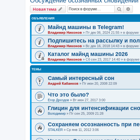
Обсуждение осознанных сновидений
Поиск
Рас
Новая тема
ОБЪЯВЛЕНИЯ
Майнд машины в Telegram!
Владимир Никонов
»
Пт дек 06, 2024 21:55
» в форуме
Подпишитесь на рассылку и по
Владимир Никонов
»
Вс дек 16, 2018 14:43
» в форуме
Каталог майнд машины 2026
Владимир Никонов
»
Сб сен 23, 2017 14:40
» в форум
ТЕМЫ
Самый интересный сон
Андрей Кабанков
»
Пт июн 20, 2008 22:09
Что это было?
Егор Дроздов
»
Вт июн 27, 2017 3:00
Глицин для интенсификации сн
Володимир
»
Пт сен 25, 2009 21:28
Сохраняем осознанность при пе
STALKER
»
Ср янв 11, 2012 3:06