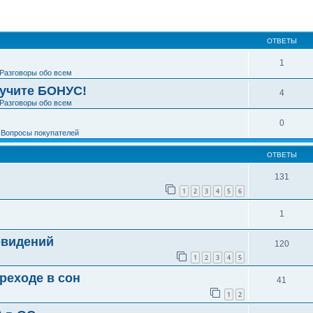
ширенный поиск
ОТВЕТЫ
1
Разговоры обо всем
лучите БОНУС!
4
Разговоры обо всем
0
е
Вопросы покупателей
ОТВЕТЫ
131
1
2
3
4
5
6
1
овидений
120
1
2
3
4
5
реходе в сон
41
1
2