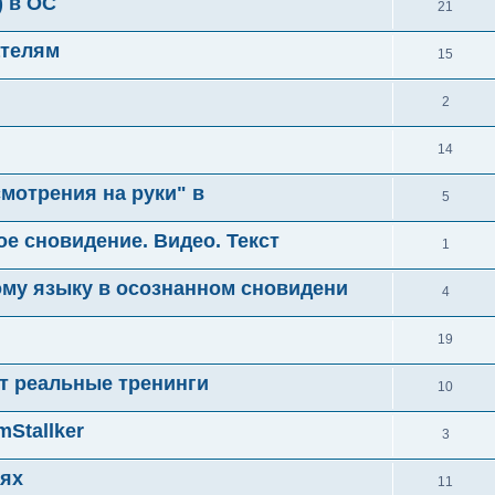
) в ОС
21
ателям
15
2
й
14
смотрения на руки" в
5
ное сновидение. Видео. Текст
1
му языку в осознанном сновидени
4
19
т реальные тренинги
10
Stallker
3
иях
11