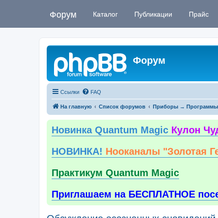
Форум
Каталог
Публикации
Прайс
Форум
Ссылки
FAQ
На главную
Список форумов
Приборы → Программы
Новинка Quantum Magic
Кулон Чу
НОВИНКА!
Нооканалы "Золотая Г
Практикум Quantum Magic
Приглашаем на БЕСПЛАТНОЕ пос