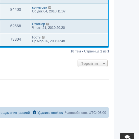
кучумовн
84403
Сб дек 04, 2010 11:07
Сталкер
62668
Чт окт 21, 2010 20:20
Гость
73304
Ср мар 26, 2008 6:48
18 тем • Страница
1
из
1
Перейти
 с администрацией
Удалить cookies
Часовой пояс:
UTC+03:00