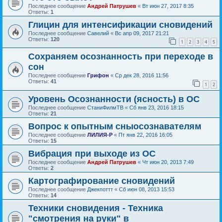
Последнее сообщение
Андрей Патрушев
«
Вт июн 27, 2017 8:35
Ответы:
1
Глицин для интенсификации сновидений
Последнее сообщение
Савелий
«
Вс апр 09, 2017 21:21
Ответы:
120
1
2
3
4
5
Сохраняем осознанность при переходе в
сон
Последнее сообщение
Грифон
«
Ср дек 28, 2016 11:56
Ответы:
41
1
2
Уровень Осознанности (ясность) в ОС
Последнее сообщение
СтаниФилмТВ
«
Сб янв 23, 2016 18:15
Ответы:
21
Вопрос к опытным сныосознавателям
Последнее сообщение
ЛИЛИЯ-Р
«
Пт янв 22, 2016 16:05
Ответы:
15
Вибрация при выходе из ОС
Последнее сообщение
Андрей Патрушев
«
Чт июн 20, 2013 7:49
Ответы:
2
Картографирование сновидений
Последнее сообщение
Джекпоттт
«
Сб июн 08, 2013 15:53
Ответы:
14
Техники сновидения - Техника
"смотрения на руки" в