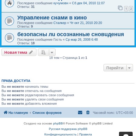
Последнее сообщение
кучумовн
«
Сб дек 04, 2010 11:07
Ответы:
31
1
2
Управление снами в кино
Последнее сообщение
Сталкер
«
Чт окт 21, 2010 20:20
Ответы:
9
безопасны лu осознанные сновuденuя
Последнее сообщение
Гость
«
Ср мар 26, 2008 6:48
Ответы:
18
Новая тема
18 тем • Страница
1
из
1
Перейти
ПРАВА ДОСТУПА
Вы
не можете
начинать темы
Вы
не можете
отвечать на сообщения
Вы
не можете
редактировать свои сообщения
Вы
не можете
удалять свои сообщения
Вы
не можете
добавлять вложения
На главную
Список форумов
Часовой пояс:
UTC+03:00
Создано на основе
phpBB
® Forum Software © phpBB Limited
Русская поддержка phpBB
Конфиденциальность
|
Правила