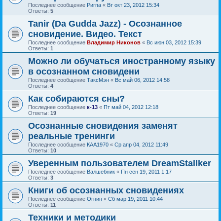
Последнее сообщение
Ригпа
«
Вт окт 23, 2012 15:34
Ответы:
5
Tanir (Da Gudda Jazz) - Осознанное
сновидение. Видео. Текст
Последнее сообщение
Владимир Никонов
«
Вс июн 03, 2012 15:39
Ответы:
1
Можно ли обучаться иностранному языку
в осознанном сновидени
Последнее сообщение
ТаксМэн
«
Вс май 06, 2012 14:58
Ответы:
4
Как собираются сны?
Последнее сообщение
к-13
«
Пт май 04, 2012 12:18
Ответы:
19
Осознанные сновидения заменят
реальные тренинги
Последнее сообщение
КАА1970
«
Ср апр 04, 2012 11:49
Ответы:
10
Уверенным пользователем DreamStallker
Последнее сообщение
Валшебник
«
Пн сен 19, 2011 1:17
Ответы:
3
Книги об осознанных сновидениях
Последнее сообщение
Огнин
«
Сб мар 19, 2011 10:44
Ответы:
11
Техники и методики