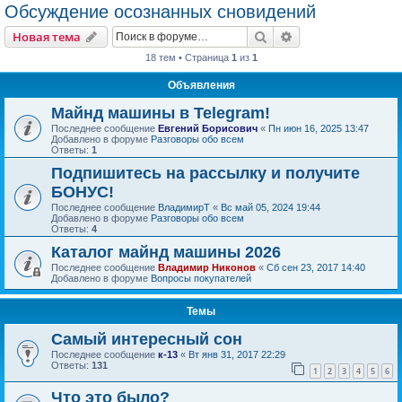
Обсуждение осознанных сновидений
Поиск
Расширенный пои
Новая тема
18 тем • Страница
1
из
1
Объявления
Майнд машины в Telegram!
Последнее сообщение
Евгений Борисович
«
Пн июн 16, 2025 13:47
Добавлено в форуме
Разговоры обо всем
Ответы:
1
Подпишитесь на рассылку и получите
БОНУС!
Последнее сообщение
ВладимирТ
«
Вс май 05, 2024 19:44
Добавлено в форуме
Разговоры обо всем
Ответы:
4
Каталог майнд машины 2026
Последнее сообщение
Владимир Никонов
«
Сб сен 23, 2017 14:40
Добавлено в форуме
Вопросы покупателей
Темы
Самый интересный сон
Последнее сообщение
к-13
«
Вт янв 31, 2017 22:29
Ответы:
131
1
2
3
4
5
6
Что это было?