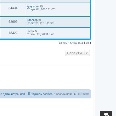
кучумовн
84434
Сб дек 04, 2010 11:07
Сталкер
62693
Чт окт 21, 2010 20:20
Гость
73329
Ср мар 26, 2008 6:48
18 тем • Страница
1
из
1
Перейти
 с администрацией
Удалить cookies
Часовой пояс:
UTC+03:00