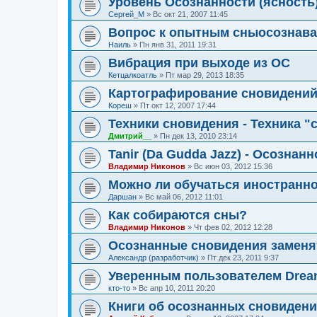
Уровень Осознанности (ясность
Сергей_М
»
Вс окт 21, 2007 11:45
Вопрос к опытным сныосознав
Наиль
»
Пн янв 31, 2011 19:31
Вибрация при выходе из ОС
Кетцалкоатль
»
Пт мар 29, 2013 18:35
Картографирование сновидени
Кореш
»
Пт окт 12, 2007 17:44
Техники сновидения - Техника "
Дмитрий__
»
Пн дек 13, 2010 23:14
Tanir (Da Gudda Jazz) - Осознан
Владимир Никонов
»
Вс июн 03, 2012 15:36
Можно ли обучаться иностранно
Даршан
»
Вс май 06, 2012 11:01
Как собираются сны?
Владимир Никонов
»
Чт фев 02, 2012 12:28
Осознанные сновидения заменя
Александр (разработчик)
»
Пт дек 23, 2011 9:37
Уверенным пользователем Dream
кто-то
»
Вс апр 10, 2011 20:20
Книги об осознанных сновиден