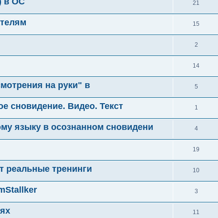
) в ОС
21
ателям
15
2
й
14
смотрения на руки" в
5
ное сновидение. Видео. Текст
1
му языку в осознанном сновидени
4
19
т реальные тренинги
10
Stallker
3
иях
11