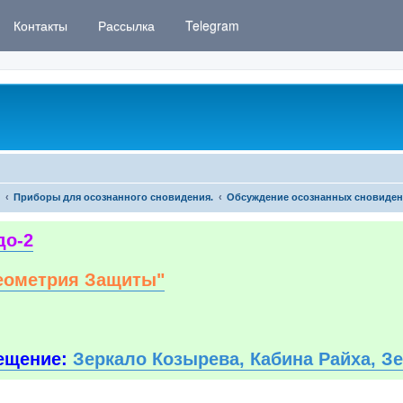
Контакты
Рассылка
Telegram
Приборы для осознанного сновидения.
Обсуждение осознанных сновиде
до-2
еометрия Защиты"
ещение:
Зеркало Козырева, Кабина Райха, З