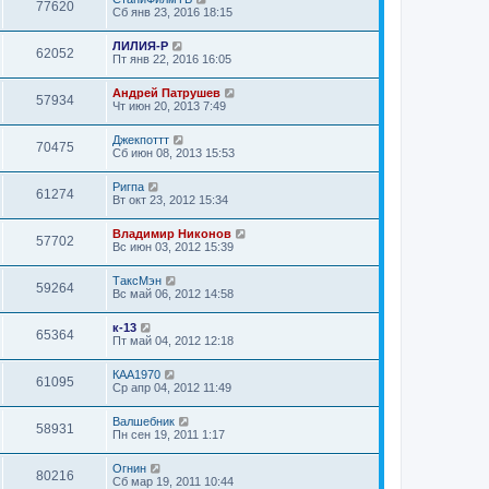
77620
Сб янв 23, 2016 18:15
ЛИЛИЯ-Р
62052
Пт янв 22, 2016 16:05
Андрей Патрушев
57934
Чт июн 20, 2013 7:49
Джекпоттт
70475
Сб июн 08, 2013 15:53
Ригпа
61274
Вт окт 23, 2012 15:34
Владимир Никонов
57702
Вс июн 03, 2012 15:39
ТаксМэн
59264
Вс май 06, 2012 14:58
к-13
65364
Пт май 04, 2012 12:18
КАА1970
61095
Ср апр 04, 2012 11:49
Валшебник
58931
Пн сен 19, 2011 1:17
Огнин
80216
Сб мар 19, 2011 10:44