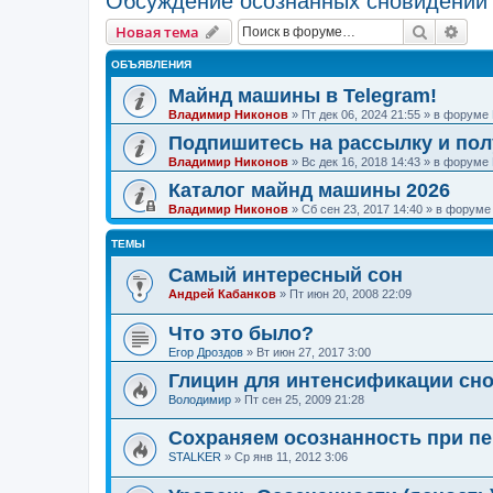
Обсуждение осознанных сновидений
Поиск
Рас
Новая тема
ОБЪЯВЛЕНИЯ
Майнд машины в Telegram!
Владимир Никонов
»
Пт дек 06, 2024 21:55
» в форуме
Подпишитесь на рассылку и по
Владимир Никонов
»
Вс дек 16, 2018 14:43
» в форуме
Каталог майнд машины 2026
Владимир Никонов
»
Сб сен 23, 2017 14:40
» в форум
ТЕМЫ
Самый интересный сон
Андрей Кабанков
»
Пт июн 20, 2008 22:09
Что это было?
Егор Дроздов
»
Вт июн 27, 2017 3:00
Глицин для интенсификации сн
Володимир
»
Пт сен 25, 2009 21:28
Сохраняем осознанность при пе
STALKER
»
Ср янв 11, 2012 3:06