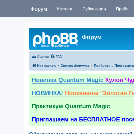
Форум
Каталог
Публикации
Прайс
Форум
Ссылки
FAQ
На главную
Список форумов
Приборы → Программы
Новинка Quantum Magic
Кулон Чу
НОВИНКА!
Нооканалы "Золотая Г
Практикум Quantum Magic
Приглашаем на БЕСПЛАТНОЕ пос