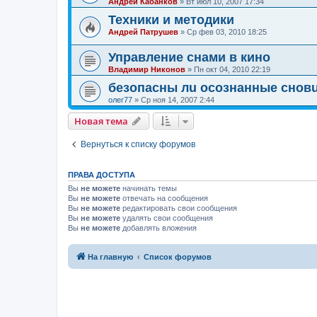
Андрей Кабанков
»
Вт июл 10, 2007 17:34
Техники и методики
Андрей Патрушев
»
Ср фев 03, 2010 18:25
Управление снами в кино
Владимир Никонов
»
Пн окт 04, 2010 22:19
безопасны лu осознанные снов
олег77
»
Ср ноя 14, 2007 2:44
Новая тема
Вернуться к списку форумов
ПРАВА ДОСТУПА
Вы
не можете
начинать темы
Вы
не можете
отвечать на сообщения
Вы
не можете
редактировать свои сообщения
Вы
не можете
удалять свои сообщения
Вы
не можете
добавлять вложения
На главную
Список форумов