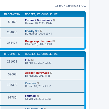
18 тем • Страница
1
из
1
ПРОСМОТРЫ
ПОСЛЕДНЕЕ СООБЩЕНИЕ
Евгений Борисович
58460
Пн июн 16, 2025 13:47
ВладимирТ
284630
Вс май 05, 2024 19:44
Владимир Никонов
354477
Сб сен 23, 2017 14:40
ПРОСМОТРЫ
ПОСЛЕДНЕЕ СООБЩЕНИЕ
к-13
231623
Вт янв 31, 2017 22:29
Андрей Патрушев
59668
Вт июн 27, 2017 8:35
Савелий
195390
Вс апр 09, 2017 21:21
Грифон
97786
Ср дек 28, 2016 11:56
СтаниФилмТВ