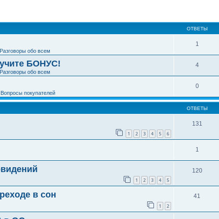
ширенный поиск
ОТВЕТЫ
1
Разговоры обо всем
лучите БОНУС!
4
Разговоры обо всем
0
е
Вопросы покупателей
ОТВЕТЫ
131
1
2
3
4
5
6
1
овидений
120
1
2
3
4
5
реходе в сон
41
1
2