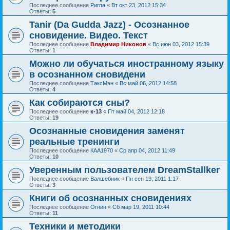
Последнее сообщение
Ригпа
«
Вт окт 23, 2012 15:34
Ответы:
5
Tanir (Da Gudda Jazz) - Осознанное
сновидение. Видео. Текст
Последнее сообщение
Владимир Никонов
«
Вс июн 03, 2012 15:39
Ответы:
1
Можно ли обучаться иностранному языку
в осознанном сновидени
Последнее сообщение
ТаксМэн
«
Вс май 06, 2012 14:58
Ответы:
4
Как собираются сны?
Последнее сообщение
к-13
«
Пт май 04, 2012 12:18
Ответы:
19
Осознанные сновидения заменят
реальные тренинги
Последнее сообщение
КАА1970
«
Ср апр 04, 2012 11:49
Ответы:
10
Уверенным пользователем DreamStallker
Последнее сообщение
Валшебник
«
Пн сен 19, 2011 1:17
Ответы:
3
Книги об осознанных сновидениях
Последнее сообщение
Огнин
«
Сб мар 19, 2011 10:44
Ответы:
11
Техники и методики