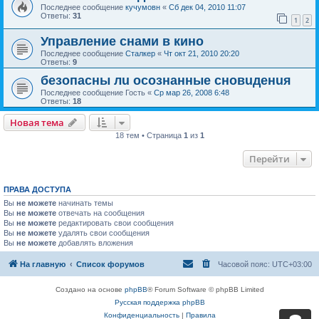
Последнее сообщение
кучумовн
«
Сб дек 04, 2010 11:07
Ответы:
31
1
2
Управление снами в кино
Последнее сообщение
Сталкер
«
Чт окт 21, 2010 20:20
Ответы:
9
безопасны лu осознанные сновuденuя
Последнее сообщение
Гость
«
Ср мар 26, 2008 6:48
Ответы:
18
Новая тема
18 тем • Страница
1
из
1
Перейти
ПРАВА ДОСТУПА
Вы
не можете
начинать темы
Вы
не можете
отвечать на сообщения
Вы
не можете
редактировать свои сообщения
Вы
не можете
удалять свои сообщения
Вы
не можете
добавлять вложения
На главную
Список форумов
Часовой пояс:
UTC+03:00
Создано на основе
phpBB
® Forum Software © phpBB Limited
Русская поддержка phpBB
Конфиденциальность
|
Правила