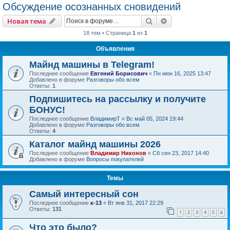
Обсуждение осознанных сновидений
Поиск
Расширенный пои
Новая тема
18 тем • Страница
1
из
1
Объявления
Майнд машины в Telegram!
Последнее сообщение
Евгений Борисович
«
Пн июн 16, 2025 13:47
Добавлено в форуме
Разговоры обо всем
Ответы:
1
Подпишитесь на рассылку и получите
БОНУС!
Последнее сообщение
ВладимирТ
«
Вс май 05, 2024 19:44
Добавлено в форуме
Разговоры обо всем
Ответы:
4
Каталог майнд машины 2026
Последнее сообщение
Владимир Никонов
«
Сб сен 23, 2017 14:40
Добавлено в форуме
Вопросы покупателей
Темы
Самый интересный сон
Последнее сообщение
к-13
«
Вт янв 31, 2017 22:29
Ответы:
131
1
2
3
4
5
6
Что это было?