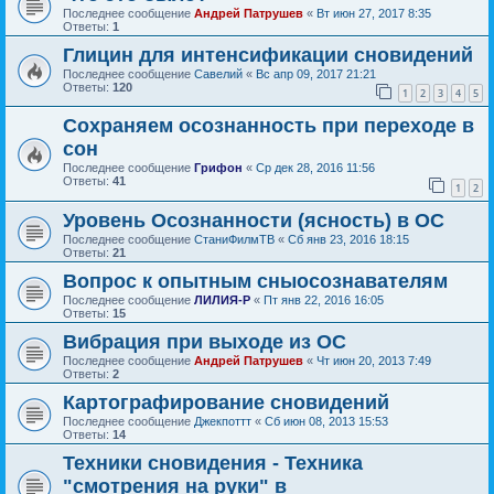
Последнее сообщение
Андрей Патрушев
«
Вт июн 27, 2017 8:35
Ответы:
1
Глицин для интенсификации сновидений
Последнее сообщение
Савелий
«
Вс апр 09, 2017 21:21
Ответы:
120
1
2
3
4
5
Сохраняем осознанность при переходе в
сон
Последнее сообщение
Грифон
«
Ср дек 28, 2016 11:56
Ответы:
41
1
2
Уровень Осознанности (ясность) в ОС
Последнее сообщение
СтаниФилмТВ
«
Сб янв 23, 2016 18:15
Ответы:
21
Вопрос к опытным сныосознавателям
Последнее сообщение
ЛИЛИЯ-Р
«
Пт янв 22, 2016 16:05
Ответы:
15
Вибрация при выходе из ОС
Последнее сообщение
Андрей Патрушев
«
Чт июн 20, 2013 7:49
Ответы:
2
Картографирование сновидений
Последнее сообщение
Джекпоттт
«
Сб июн 08, 2013 15:53
Ответы:
14
Техники сновидения - Техника
"смотрения на руки" в