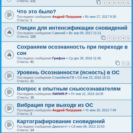
Ответы:
131
1
2
3
4
5
6
Что это было?
Последнее сообщение
Андрей Патрушев
«
Вт июн 27, 2017 8:35
Ответы:
1
Глицин для интенсификации сновидений
Последнее сообщение
Савелий
«
Вс апр 09, 2017 21:21
Ответы:
120
1
2
3
4
5
Сохраняем осознанность при переходе в
сон
Последнее сообщение
Грифон
«
Ср дек 28, 2016 11:56
Ответы:
41
1
2
Уровень Осознанности (ясность) в ОС
Последнее сообщение
СтаниФилмТВ
«
Сб янв 23, 2016 18:15
Ответы:
21
Вопрос к опытным сныосознавателям
Последнее сообщение
ЛИЛИЯ-Р
«
Пт янв 22, 2016 16:05
Ответы:
15
Вибрация при выходе из ОС
Последнее сообщение
Андрей Патрушев
«
Чт июн 20, 2013 7:49
Ответы:
2
Картографирование сновидений
Последнее сообщение
Джекпоттт
«
Сб июн 08, 2013 15:53
Ответы:
14