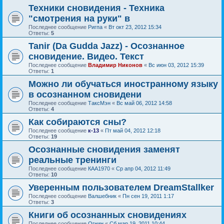
Техники сновидения - Техника
"смотрения на руки" в
Последнее сообщение
Ригпа
«
Вт окт 23, 2012 15:34
Ответы:
5
Tanir (Da Gudda Jazz) - Осознанное
сновидение. Видео. Текст
Последнее сообщение
Владимир Никонов
«
Вс июн 03, 2012 15:39
Ответы:
1
Можно ли обучаться иностранному языку
в осознанном сновидени
Последнее сообщение
ТаксМэн
«
Вс май 06, 2012 14:58
Ответы:
4
Как собираются сны?
Последнее сообщение
к-13
«
Пт май 04, 2012 12:18
Ответы:
19
Осознанные сновидения заменят
реальные тренинги
Последнее сообщение
КАА1970
«
Ср апр 04, 2012 11:49
Ответы:
10
Уверенным пользователем DreamStallker
Последнее сообщение
Валшебник
«
Пн сен 19, 2011 1:17
Ответы:
3
Книги об осознанных сновидениях
Последнее сообщение
Огнин
«
Сб мар 19, 2011 10:44