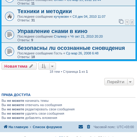
Ответы:
11
Техники и методики
Последнее сообщение
кучумовн
«
Сб дек 04, 2010 11:07
Ответы:
31
1
2
Управление снами в кино
Последнее сообщение
Сталкер
«
Чт окт 21, 2010 20:20
Ответы:
9
безопасны лu осознанные сновuденuя
Последнее сообщение
Гость
«
Ср мар 26, 2008 6:48
Ответы:
18
Новая тема
18 тем • Страница
1
из
1
Перейти
ПРАВА ДОСТУПА
Вы
не можете
начинать темы
Вы
не можете
отвечать на сообщения
Вы
не можете
редактировать свои сообщения
Вы
не можете
удалять свои сообщения
Вы
не можете
добавлять вложения
На главную
Список форумов
Часовой пояс:
UTC+03:00