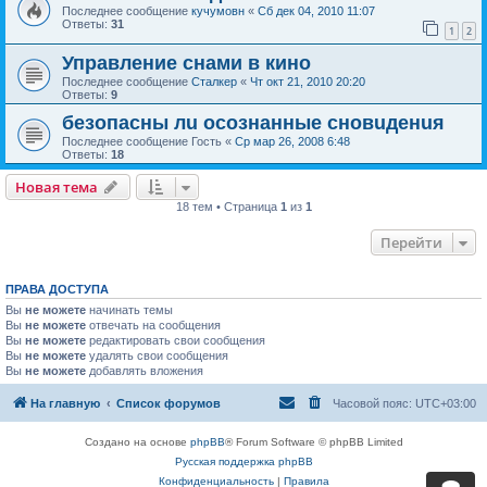
Последнее сообщение
кучумовн
«
Сб дек 04, 2010 11:07
Ответы:
31
1
2
Управление снами в кино
Последнее сообщение
Сталкер
«
Чт окт 21, 2010 20:20
Ответы:
9
безопасны лu осознанные сновuденuя
Последнее сообщение
Гость
«
Ср мар 26, 2008 6:48
Ответы:
18
Новая тема
18 тем • Страница
1
из
1
Перейти
ПРАВА ДОСТУПА
Вы
не можете
начинать темы
Вы
не можете
отвечать на сообщения
Вы
не можете
редактировать свои сообщения
Вы
не можете
удалять свои сообщения
Вы
не можете
добавлять вложения
На главную
Список форумов
Часовой пояс:
UTC+03:00
Создано на основе
phpBB
® Forum Software © phpBB Limited
Русская поддержка phpBB
Конфиденциальность
|
Правила