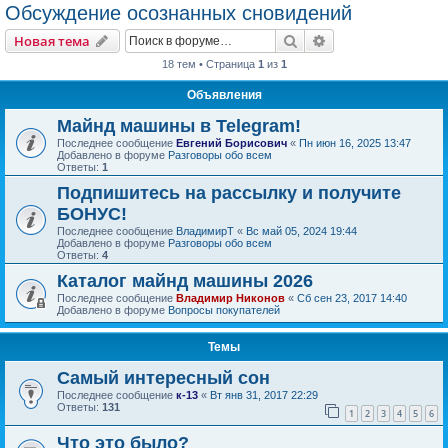
Обсуждение осознанных сновидений
Поиск
Расширенный пои
Новая тема
18 тем • Страница
1
из
1
Объявления
Майнд машины в Telegram!
Последнее сообщение
Евгений Борисович
«
Пн июн 16, 2025 13:47
Добавлено в форуме
Разговоры обо всем
Ответы:
1
Подпишитесь на рассылку и получите
БОНУС!
Последнее сообщение
ВладимирТ
«
Вс май 05, 2024 19:44
Добавлено в форуме
Разговоры обо всем
Ответы:
4
Каталог майнд машины 2026
Последнее сообщение
Владимир Никонов
«
Сб сен 23, 2017 14:40
Добавлено в форуме
Вопросы покупателей
Темы
Самый интересный сон
Последнее сообщение
к-13
«
Вт янв 31, 2017 22:29
Ответы:
131
1
2
3
4
5
6
Что это было?