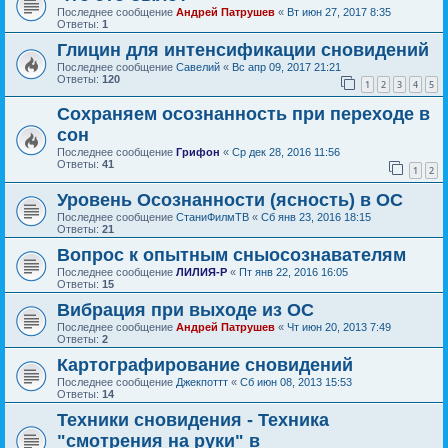
Последнее сообщение
Андрей Патрушев
«
Вт июн 27, 2017 8:35
Ответы:
1
Глицин для интенсификации сновидений
Последнее сообщение
Савелий
«
Вс апр 09, 2017 21:21
Ответы:
120
1
2
3
4
5
Сохраняем осознанность при переходе в
сон
Последнее сообщение
Грифон
«
Ср дек 28, 2016 11:56
Ответы:
41
1
2
Уровень Осознанности (ясность) в ОС
Последнее сообщение
СтаниФилмТВ
«
Сб янв 23, 2016 18:15
Ответы:
21
Вопрос к опытным сныосознавателям
Последнее сообщение
ЛИЛИЯ-Р
«
Пт янв 22, 2016 16:05
Ответы:
15
Вибрация при выходе из ОС
Последнее сообщение
Андрей Патрушев
«
Чт июн 20, 2013 7:49
Ответы:
2
Картографирование сновидений
Последнее сообщение
Джекпоттт
«
Сб июн 08, 2013 15:53
Ответы:
14
Техники сновидения - Техника
"смотрения на руки" в