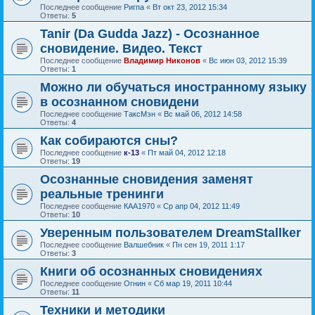
Последнее сообщение
Ригпа
«
Вт окт 23, 2012 15:34
Ответы:
5
Tanir (Da Gudda Jazz) - Осознанное
сновидение. Видео. Текст
Последнее сообщение
Владимир Никонов
«
Вс июн 03, 2012 15:39
Ответы:
1
Можно ли обучаться иностранному языку
в осознанном сновидени
Последнее сообщение
ТаксМэн
«
Вс май 06, 2012 14:58
Ответы:
4
Как собираются сны?
Последнее сообщение
к-13
«
Пт май 04, 2012 12:18
Ответы:
19
Осознанные сновидения заменят
реальные тренинги
Последнее сообщение
КАА1970
«
Ср апр 04, 2012 11:49
Ответы:
10
Уверенным пользователем DreamStallker
Последнее сообщение
Валшебник
«
Пн сен 19, 2011 1:17
Ответы:
3
Книги об осознанных сновидениях
Последнее сообщение
Огнин
«
Сб мар 19, 2011 10:44
Ответы:
11
Техники и методики