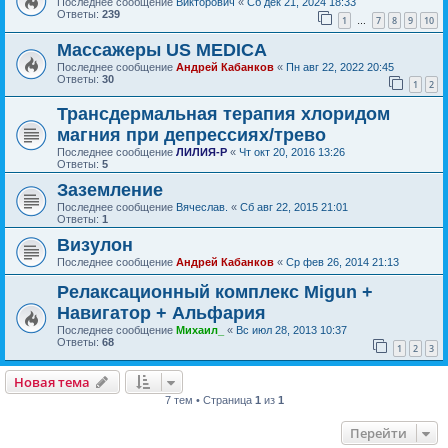
Последнее сообщение
Викторович
«
Сб дек 21, 2024 18:33
Ответы:
239
1
7
8
9
10
…
Массажеры US MEDICA
Последнее сообщение
Андрей Кабанков
«
Пн авг 22, 2022 20:45
Ответы:
30
1
2
Трансдермальная терапия хлоридом
магния при депрессиях/трево
Последнее сообщение
ЛИЛИЯ-Р
«
Чт окт 20, 2016 13:26
Ответы:
5
Заземление
Последнее сообщение
Вячеслав.
«
Сб авг 22, 2015 21:01
Ответы:
1
Визулон
Последнее сообщение
Андрей Кабанков
«
Ср фев 26, 2014 21:13
Релаксационный комплекс Migun +
Навигатор + Альфария
Последнее сообщение
Михаил_
«
Вс июл 28, 2013 10:37
Ответы:
68
1
2
3
Новая тема
7 тем • Страница
1
из
1
Перейти