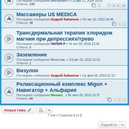
Последнее сообщение
Викторович
«
Сб дек 21, 2024 18:33
Ответы:
239
1
7
8
9
10
…
Массажеры US MEDICA
Последнее сообщение
Андрей Кабанков
«
Пн авг 22, 2022 20:45
Ответы:
30
1
2
Трансдермальная терапия хлоридом
магния при депрессиях/трево
Последнее сообщение
ЛИЛИЯ-Р
«
Чт окт 20, 2016 13:26
Ответы:
5
Заземление
Последнее сообщение
Вячеслав.
«
Сб авг 22, 2015 21:01
Ответы:
1
Визулон
Последнее сообщение
Андрей Кабанков
«
Ср фев 26, 2014 21:13
Релаксационный комплекс Migun +
Навигатор + Альфария
Последнее сообщение
Михаил_
«
Вс июл 28, 2013 10:37
Ответы:
68
1
2
3
Новая тема
7 тем • Страница
1
из
1
Перейти