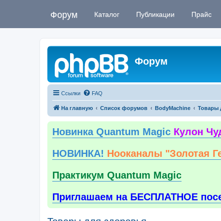
Форум
Каталог
Публикации
Прайс
Форум
Ссылки
FAQ
На главную
Список форумов
BodyMachine
Товары 
Новинка Quantum Magic
Кулон Чу
НОВИНКА!
Нооканалы "Золотая Г
Практикум Quantum Magic
Приглашаем на БЕСПЛАТНОЕ пос