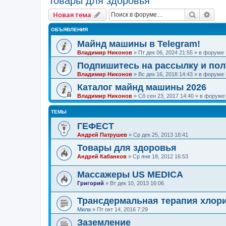
Товары для здоровья
Поиск
Рас
Новая тема
ОБЪЯВЛЕНИЯ
Майнд машины в Telegram!
Владимир Никонов
»
Пт дек 06, 2024 21:55
» в форуме
Подпишитесь на рассылку и по
Владимир Никонов
»
Вс дек 16, 2018 14:43
» в форуме
Каталог майнд машины 2026
Владимир Никонов
»
Сб сен 23, 2017 14:40
» в форум
ТЕМЫ
ГЕФЕСТ
Андрей Патрушев
»
Ср дек 25, 2013 18:41
Товары для здоровья
Андрей Кабанков
»
Ср янв 18, 2012 16:53
Массажеры US MEDICA
Григорий
»
Вт дек 10, 2013 16:06
Трансдермальная терапия хлори
Мила
»
Пт окт 14, 2016 7:29
Заземление