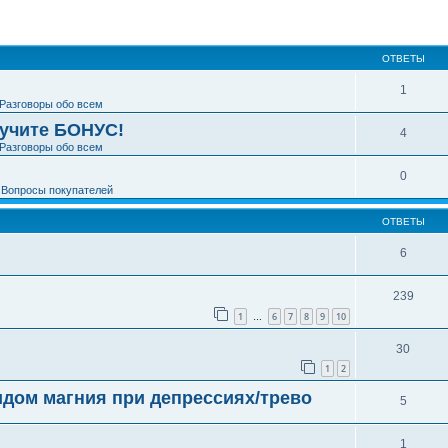
ширенный поиск
ОТВЕТЫ
1
Разговоры обо всем
лучите БОНУС!
4
Разговоры обо всем
0
е
Вопросы покупателей
ОТВЕТЫ
6
239
1
6
7
8
9
10
…
30
1
2
дом магния при депрессиях/трево
5
1