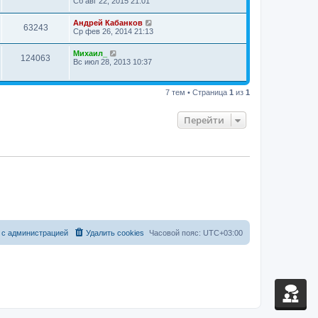
Сб авг 22, 2015 21:01
Андрей Кабанков
63243
Ср фев 26, 2014 21:13
Михаил_
124063
Вс июл 28, 2013 10:37
7 тем • Страница
1
из
1
Перейти
 с администрацией
Удалить cookies
Часовой пояс:
UTC+03:00