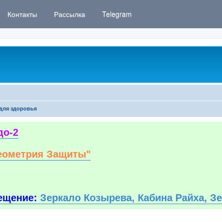
Контакты
Рассылка
Telegram
для здоровья
до-2
еометрия Защиты"
ещение:
Зеркало Козырева, Кабина Райха, З