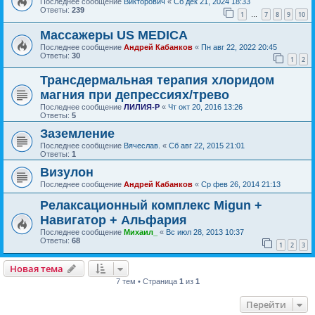
Последнее сообщение
Викторович
«
Сб дек 21, 2024 18:33
Ответы:
239
1
7
8
9
10
…
Массажеры US MEDICA
Последнее сообщение
Андрей Кабанков
«
Пн авг 22, 2022 20:45
Ответы:
30
1
2
Трансдермальная терапия хлоридом
магния при депрессиях/трево
Последнее сообщение
ЛИЛИЯ-Р
«
Чт окт 20, 2016 13:26
Ответы:
5
Заземление
Последнее сообщение
Вячеслав.
«
Сб авг 22, 2015 21:01
Ответы:
1
Визулон
Последнее сообщение
Андрей Кабанков
«
Ср фев 26, 2014 21:13
Релаксационный комплекс Migun +
Навигатор + Альфария
Последнее сообщение
Михаил_
«
Вс июл 28, 2013 10:37
Ответы:
68
1
2
3
Новая тема
7 тем • Страница
1
из
1
Перейти