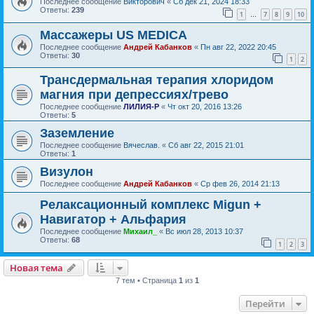
Последнее сообщение
Викторович
«
Сб дек 21, 2024 18:33
Ответы:
239
1
7
8
9
10
…
Массажеры US MEDICA
Последнее сообщение
Андрей Кабанков
«
Пн авг 22, 2022 20:45
Ответы:
30
1
2
Трансдермальная терапия хлоридом
магния при депрессиях/трево
Последнее сообщение
ЛИЛИЯ-Р
«
Чт окт 20, 2016 13:26
Ответы:
5
Заземление
Последнее сообщение
Вячеслав.
«
Сб авг 22, 2015 21:01
Ответы:
1
Визулон
Последнее сообщение
Андрей Кабанков
«
Ср фев 26, 2014 21:13
Релаксационный комплекс Migun +
Навигатор + Альфария
Последнее сообщение
Михаил_
«
Вс июл 28, 2013 10:37
Ответы:
68
1
2
3
Новая тема
7 тем • Страница
1
из
1
Перейти