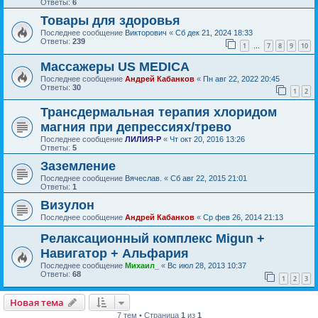
Ответы:
6
Товары для здоровья
Последнее сообщение
Викторович
«
Сб дек 21, 2024 18:33
Ответы:
239
1
7
8
9
10
…
Массажеры US MEDICA
Последнее сообщение
Андрей Кабанков
«
Пн авг 22, 2022 20:45
Ответы:
30
1
2
Трансдермальная терапия хлоридом
магния при депрессиях/трево
Последнее сообщение
ЛИЛИЯ-Р
«
Чт окт 20, 2016 13:26
Ответы:
5
Заземление
Последнее сообщение
Вячеслав.
«
Сб авг 22, 2015 21:01
Ответы:
1
Визулон
Последнее сообщение
Андрей Кабанков
«
Ср фев 26, 2014 21:13
Релаксационный комплекс Migun +
Навигатор + Альфария
Последнее сообщение
Михаил_
«
Вс июл 28, 2013 10:37
Ответы:
68
1
2
3
Новая тема
7 тем • Страница
1
из
1