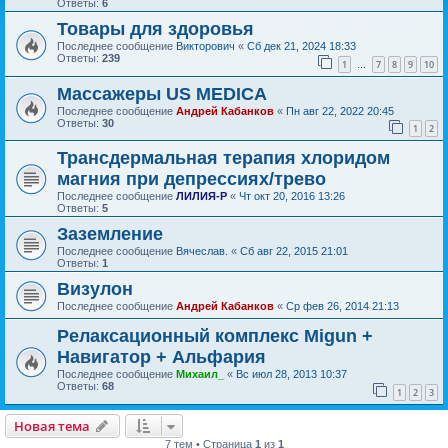
Ответы:
6
Товары для здоровья
Последнее сообщение
Викторович
«
Сб дек 21, 2024 18:33
Ответы:
239
1
7
8
9
10
…
Массажеры US MEDICA
Последнее сообщение
Андрей Кабанков
«
Пн авг 22, 2022 20:45
Ответы:
30
1
2
Трансдермальная терапия хлоридом
магния при депрессиях/трево
Последнее сообщение
ЛИЛИЯ-Р
«
Чт окт 20, 2016 13:26
Ответы:
5
Заземление
Последнее сообщение
Вячеслав.
«
Сб авг 22, 2015 21:01
Ответы:
1
Визулон
Последнее сообщение
Андрей Кабанков
«
Ср фев 26, 2014 21:13
Релаксационный комплекс Migun +
Навигатор + Альфария
Последнее сообщение
Михаил_
«
Вс июл 28, 2013 10:37
Ответы:
68
1
2
3
Новая тема
7 тем • Страница
1
из
1