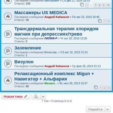
Последнее сообщение
Викторович
«
Сб дек 21, 2024 18:33
Ответы:
239
1
7
8
9
10
…
Массажеры US MEDICA
Последнее сообщение
Андрей Кабанков
«
Пн авг 22, 2022 20:45
Ответы:
30
1
2
Трансдермальная терапия хлоридом
магния при депрессиях/трево
Последнее сообщение
ЛИЛИЯ-Р
«
Чт окт 20, 2016 13:26
Ответы:
5
Заземление
Последнее сообщение
Вячеслав.
«
Сб авг 22, 2015 21:01
Ответы:
1
Визулон
Последнее сообщение
Андрей Кабанков
«
Ср фев 26, 2014 21:13
Релаксационный комплекс Migun +
Навигатор + Альфария
Последнее сообщение
Михаил_
«
Вс июл 28, 2013 10:37
Ответы:
68
1
2
3
Новая тема
7 тем • Страница
1
из
1
Перейти