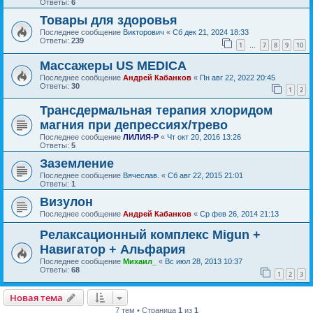
Ответы:
6
Товары для здоровья
Последнее сообщение
Викторович
«
Сб дек 21, 2024 18:33
Ответы:
239
1
7
8
9
10
…
Массажеры US MEDICA
Последнее сообщение
Андрей Кабанков
«
Пн авг 22, 2022 20:45
Ответы:
30
1
2
Трансдермальная терапия хлоридом
магния при депрессиях/трево
Последнее сообщение
ЛИЛИЯ-Р
«
Чт окт 20, 2016 13:26
Ответы:
5
Заземление
Последнее сообщение
Вячеслав.
«
Сб авг 22, 2015 21:01
Ответы:
1
Визулон
Последнее сообщение
Андрей Кабанков
«
Ср фев 26, 2014 21:13
Релаксационный комплекс Migun +
Навигатор + Альфария
Последнее сообщение
Михаил_
«
Вс июл 28, 2013 10:37
Ответы:
68
1
2
3
Новая тема
7 тем • Страница
1
из
1