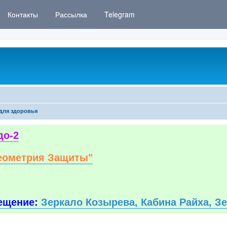
Контакты
Рассылка
Telegram
для здоровья
до-2
еометрия Защиты"
ещение:
Зеркало Козырева, Кабина Райха, З