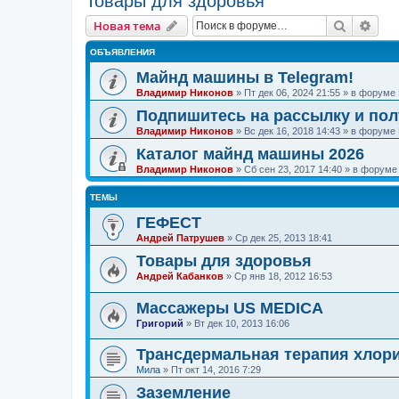
Товары для здоровья
Поиск
Рас
Новая тема
ОБЪЯВЛЕНИЯ
Майнд машины в Telegram!
Владимир Никонов
»
Пт дек 06, 2024 21:55
» в форуме
Подпишитесь на рассылку и по
Владимир Никонов
»
Вс дек 16, 2018 14:43
» в форуме
Каталог майнд машины 2026
Владимир Никонов
»
Сб сен 23, 2017 14:40
» в форум
ТЕМЫ
ГЕФЕСТ
Андрей Патрушев
»
Ср дек 25, 2013 18:41
Товары для здоровья
Андрей Кабанков
»
Ср янв 18, 2012 16:53
Массажеры US MEDICA
Григорий
»
Вт дек 10, 2013 16:06
Трансдермальная терапия хлори
Мила
»
Пт окт 14, 2016 7:29
Заземление