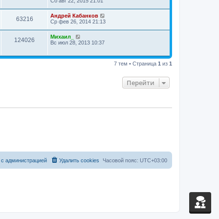
Сб авг 22, 2015 21:01
Андрей Кабанков
63216
Ср фев 26, 2014 21:13
Михаил_
124026
Вс июл 28, 2013 10:37
7 тем • Страница
1
из
1
Перейти
 с администрацией
Удалить cookies
Часовой пояс:
UTC+03:00