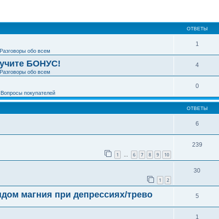
ширенный поиск
ОТВЕТЫ
1
Разговоры обо всем
лучите БОНУС!
4
Разговоры обо всем
0
е
Вопросы покупателей
ОТВЕТЫ
6
239
1
6
7
8
9
10
…
30
1
2
дом магния при депрессиях/трево
5
1