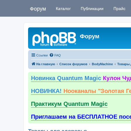
Форум
Каталог
Публикации
Прайс
Форум
Ссылки
FAQ
На главную
Список форумов
BodyMachine
Товары 
Новинка Quantum Magic
Кулон Чу
НОВИНКА!
Нооканалы "Золотая Г
Практикум Quantum Magic
Приглашаем на БЕСПЛАТНОЕ пос