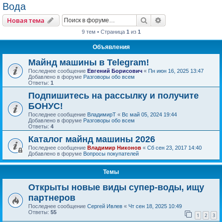
Вода
Поиск
Расширенный пои
Новая тема
9 тем • Страница
1
из
1
Объявления
Майнд машины в Telegram!
Последнее сообщение
Евгений Борисович
«
Пн июн 16, 2025 13:47
Добавлено в форуме
Разговоры обо всем
Ответы:
1
Подпишитесь на рассылку и получите
БОНУС!
Последнее сообщение
ВладимирТ
«
Вс май 05, 2024 19:44
Добавлено в форуме
Разговоры обо всем
Ответы:
4
Каталог майнд машины 2026
Последнее сообщение
Владимир Никонов
«
Сб сен 23, 2017 14:40
Добавлено в форуме
Вопросы покупателей
Темы
Открыты новые виды супер-воды, ищу
партнеров
Последнее сообщение
Сергей Ивлев
«
Чт сен 18, 2025 10:49
Ответы:
55
1
2
3