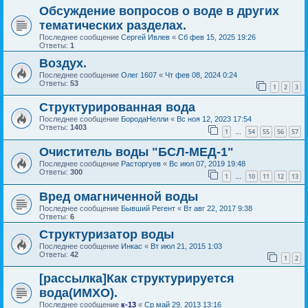
Обсуждение вопросов о воде в других
тематических разделах.
Последнее сообщение
Сергей Ивлев
«
Сб фев 15, 2025 19:26
Ответы:
1
Воздух.
Последнее сообщение
Олег 1607
«
Чт фев 08, 2024 0:24
Ответы:
53
1
2
3
Структурированная вода
Последнее сообщение
БородаНелли
«
Вс ноя 12, 2023 17:54
Ответы:
1403
1
54
55
56
57
…
Очиститель воды "БСЛ-МЕД-1"
Последнее сообщение
Расторгуев
«
Вс июл 07, 2019 19:48
Ответы:
300
1
10
11
12
13
…
Вред омагниченной воды
Последнее сообщение
Бывший Регент
«
Вт авг 22, 2017 9:38
Ответы:
6
Структуризатор воды
Последнее сообщение
Инкас
«
Вт июл 21, 2015 1:03
Ответы:
42
1
2
[рассылка]Как структурируется
вода(ИМХО).
Последнее сообщение
к-13
«
Ср май 29, 2013 13:16