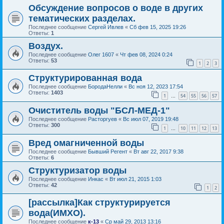
Обсуждение вопросов о воде в других
тематических разделах.
Последнее сообщение
Сергей Ивлев
«
Сб фев 15, 2025 19:26
Ответы:
1
Воздух.
Последнее сообщение
Олег 1607
«
Чт фев 08, 2024 0:24
Ответы:
53
1
2
3
Структурированная вода
Последнее сообщение
БородаНелли
«
Вс ноя 12, 2023 17:54
Ответы:
1403
1
54
55
56
57
…
Очиститель воды "БСЛ-МЕД-1"
Последнее сообщение
Расторгуев
«
Вс июл 07, 2019 19:48
Ответы:
300
1
10
11
12
13
…
Вред омагниченной воды
Последнее сообщение
Бывший Регент
«
Вт авг 22, 2017 9:38
Ответы:
6
Структуризатор воды
Последнее сообщение
Инкас
«
Вт июл 21, 2015 1:03
Ответы:
42
1
2
[рассылка]Как структурируется
вода(ИМХО).
Последнее сообщение
к-13
«
Ср май 29, 2013 13:16