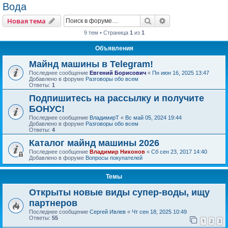
Вода
Поиск
Расширенный пои
Новая тема
9 тем • Страница
1
из
1
Объявления
Майнд машины в Telegram!
Последнее сообщение
Евгений Борисович
«
Пн июн 16, 2025 13:47
Добавлено в форуме
Разговоры обо всем
Ответы:
1
Подпишитесь на рассылку и получите
БОНУС!
Последнее сообщение
ВладимирТ
«
Вс май 05, 2024 19:44
Добавлено в форуме
Разговоры обо всем
Ответы:
4
Каталог майнд машины 2026
Последнее сообщение
Владимир Никонов
«
Сб сен 23, 2017 14:40
Добавлено в форуме
Вопросы покупателей
Темы
Открыты новые виды супер-воды, ищу
партнеров
Последнее сообщение
Сергей Ивлев
«
Чт сен 18, 2025 10:49
Ответы:
55
1
2
3