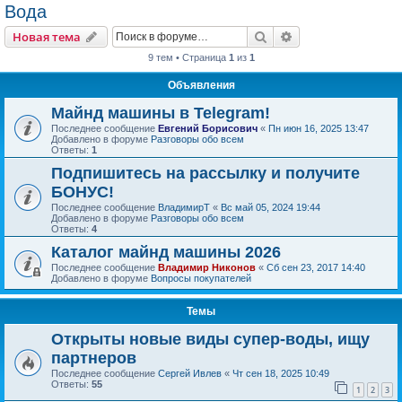
Вода
Поиск
Расширенный пои
Новая тема
9 тем • Страница
1
из
1
Объявления
Майнд машины в Telegram!
Последнее сообщение
Евгений Борисович
«
Пн июн 16, 2025 13:47
Добавлено в форуме
Разговоры обо всем
Ответы:
1
Подпишитесь на рассылку и получите
БОНУС!
Последнее сообщение
ВладимирТ
«
Вс май 05, 2024 19:44
Добавлено в форуме
Разговоры обо всем
Ответы:
4
Каталог майнд машины 2026
Последнее сообщение
Владимир Никонов
«
Сб сен 23, 2017 14:40
Добавлено в форуме
Вопросы покупателей
Темы
Открыты новые виды супер-воды, ищу
партнеров
Последнее сообщение
Сергей Ивлев
«
Чт сен 18, 2025 10:49
Ответы:
55
1
2
3