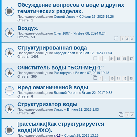
Обсуждение вопросов о воде в других
тематических разделах.
Последнее сообщение
Сергей Ивлев
«
Сб фев 15, 2025 19:26
Ответы:
1
Воздух.
Последнее сообщение
Олег 1607
«
Чт фев 08, 2024 0:24
Ответы:
53
1
2
3
Структурированная вода
Последнее сообщение
БородаНелли
«
Вс ноя 12, 2023 17:54
Ответы:
1403
1
54
55
56
57
…
Очиститель воды "БСЛ-МЕД-1"
Последнее сообщение
Расторгуев
«
Вс июл 07, 2019 19:48
Ответы:
300
1
10
11
12
13
…
Вред омагниченной воды
Последнее сообщение
Бывший Регент
«
Вт авг 22, 2017 9:38
Ответы:
6
Структуризатор воды
Последнее сообщение
Инкас
«
Вт июл 21, 2015 1:03
Ответы:
42
1
2
[рассылка]Как структурируется
вода(ИМХО).
Последнее сообщение
к-13
«
Ср май 29, 2013 13:16