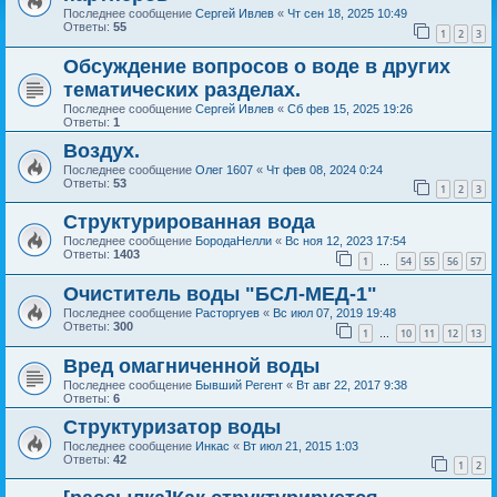
Последнее сообщение
Сергей Ивлев
«
Чт сен 18, 2025 10:49
Ответы:
55
1
2
3
Обсуждение вопросов о воде в других
тематических разделах.
Последнее сообщение
Сергей Ивлев
«
Сб фев 15, 2025 19:26
Ответы:
1
Воздух.
Последнее сообщение
Олег 1607
«
Чт фев 08, 2024 0:24
Ответы:
53
1
2
3
Структурированная вода
Последнее сообщение
БородаНелли
«
Вс ноя 12, 2023 17:54
Ответы:
1403
1
54
55
56
57
…
Очиститель воды "БСЛ-МЕД-1"
Последнее сообщение
Расторгуев
«
Вс июл 07, 2019 19:48
Ответы:
300
1
10
11
12
13
…
Вред омагниченной воды
Последнее сообщение
Бывший Регент
«
Вт авг 22, 2017 9:38
Ответы:
6
Структуризатор воды
Последнее сообщение
Инкас
«
Вт июл 21, 2015 1:03
Ответы:
42
1
2