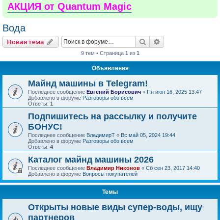
АКЦИЯ от Quantum Magic
Вода
Поиск
Расширенный пои
Новая тема
9 тем • Страница
1
из
1
Объявления
Майнд машины в Telegram!
Последнее сообщение
Евгений Борисович
«
Пн июн 16, 2025 13:47
Добавлено в форуме
Разговоры обо всем
Ответы:
1
Подпишитесь на рассылку и получите
БОНУС!
Последнее сообщение
ВладимирТ
«
Вс май 05, 2024 19:44
Добавлено в форуме
Разговоры обо всем
Ответы:
4
Каталог майнд машины 2026
Последнее сообщение
Владимир Никонов
«
Сб сен 23, 2017 14:40
Добавлено в форуме
Вопросы покупателей
Темы
Открыты новые виды супер-воды, ищу
партнеров