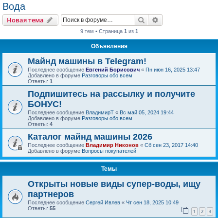
Вода
Поиск
Расширенный пои
Новая тема
9 тем • Страница
1
из
1
Объявления
Майнд машины в Telegram!
Последнее сообщение
Евгений Борисович
«
Пн июн 16, 2025 13:47
Добавлено в форуме
Разговоры обо всем
Ответы:
1
Подпишитесь на рассылку и получите
БОНУС!
Последнее сообщение
ВладимирТ
«
Вс май 05, 2024 19:44
Добавлено в форуме
Разговоры обо всем
Ответы:
4
Каталог майнд машины 2026
Последнее сообщение
Владимир Никонов
«
Сб сен 23, 2017 14:40
Добавлено в форуме
Вопросы покупателей
Темы
Открыты новые виды супер-воды, ищу
партнеров
Последнее сообщение
Сергей Ивлев
«
Чт сен 18, 2025 10:49
Ответы:
55
1
2
3