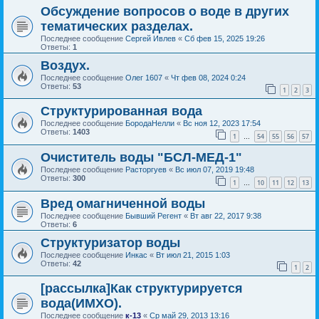
Обсуждение вопросов о воде в других
тематических разделах.
Последнее сообщение
Сергей Ивлев
«
Сб фев 15, 2025 19:26
Ответы:
1
Воздух.
Последнее сообщение
Олег 1607
«
Чт фев 08, 2024 0:24
Ответы:
53
1
2
3
Структурированная вода
Последнее сообщение
БородаНелли
«
Вс ноя 12, 2023 17:54
Ответы:
1403
1
54
55
56
57
…
Очиститель воды "БСЛ-МЕД-1"
Последнее сообщение
Расторгуев
«
Вс июл 07, 2019 19:48
Ответы:
300
1
10
11
12
13
…
Вред омагниченной воды
Последнее сообщение
Бывший Регент
«
Вт авг 22, 2017 9:38
Ответы:
6
Структуризатор воды
Последнее сообщение
Инкас
«
Вт июл 21, 2015 1:03
Ответы:
42
1
2
[рассылка]Как структурируется
вода(ИМХО).
Последнее сообщение
к-13
«
Ср май 29, 2013 13:16