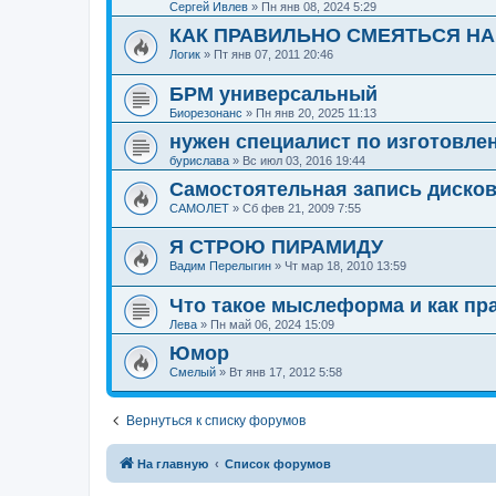
Сергей Ивлев
»
Пн янв 08, 2024 5:29
КАК ПРАВИЛЬНО СМЕЯТЬСЯ НА
Логик
»
Пт янв 07, 2011 20:46
БРМ универсальный
Биорезонанс
»
Пн янв 20, 2025 11:13
нужен специалист по изготовле
бурислава
»
Вс июл 03, 2016 19:44
Самостоятельная запись диско
САМОЛЕТ
»
Сб фев 21, 2009 7:55
Я СТРОЮ ПИРАМИДУ
Вадим Перелыгин
»
Чт мар 18, 2010 13:59
Что такое мыслеформа и как пр
Лева
»
Пн май 06, 2024 15:09
Юмор
Смелый
»
Вт янв 17, 2012 5:58
Вернуться к списку форумов
На главную
Список форумов