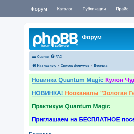
Форум
Каталог
Публикации
Прайс
Форум
Ссылки
FAQ
На главную
Список форумов
Беседка
Новинка Quantum Magic
Кулон Чу
НОВИНКА!
Нооканалы "Золотая Г
Практикум Quantum Magic
Приглашаем на БЕСПЛАТНОЕ пос