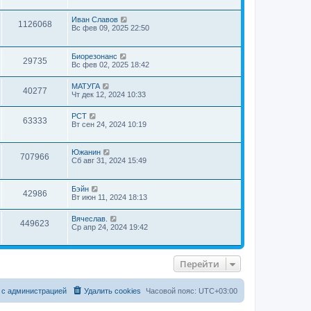
Иван Славов
1126068
Вс фев 09, 2025 22:50
Биорезонанс
29735
Вс фев 02, 2025 18:42
МАТУГА
40277
Чт дек 12, 2024 10:33
РСТ
63333
Вт сен 24, 2024 10:19
Южанин
707966
Сб авг 31, 2024 15:49
Бэйн
42986
Вт июн 11, 2024 18:13
Вячеслав.
449623
Ср апр 24, 2024 19:42
Перейти
 с администрацией
Удалить cookies
Часовой пояс:
UTC+03:00