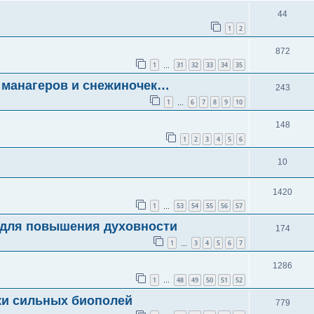
44
1
2
872
1
31
32
33
34
35
…
манагеров и снежиночек…
243
1
6
7
8
9
10
…
148
1
2
3
4
5
6
10
1420
1
53
54
55
56
57
…
 для повышения духовности
174
1
3
4
5
6
7
…
1286
1
48
49
50
51
52
…
ки сильных биополей
779