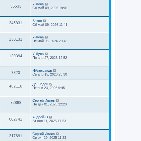
У-Луна
55533
Сб май 09, 2026 19:01
Батон
345831
Сб май 09, 2026 11:41
У-Луна
130131
Пт май 08, 2026 20:48
У-Луна
130394
Пн апр 27, 2026 12:52
НАлександр
7323
Ср апр 15, 2026 23:30
ДенЛаден
482118
Пт янв 23, 2026 9:45
Сергей Ивлев
72898
Пн дек 01, 2025 22:20
Андрей-Н
602742
Вт ноя 11, 2025 17:53
Сергей Ивлев
317691
Ср окт 29, 2025 11:33