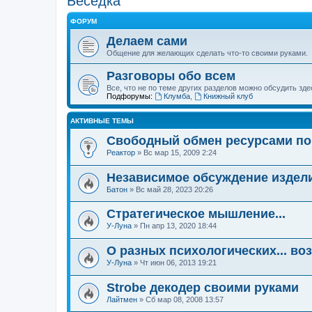
Беседка
ФОРУМ
Делаем сами
Общение для желающих сделать что-то своими руками.
Разговоры обо всем
Все, что не по теме других разделов можно обсудить зде
Подфорумы:
Клумба
,
Книжный клуб
АКТИВНЫЕ ТЕМЫ
Свободный обмен ресурсами п
Реактор
»
Вс мар 15, 2009 2:24
Независимое обсуждение издел
Батон
»
Вс май 28, 2023 20:26
Стратегическое мышление...
У-Луна
»
Пн апр 13, 2020 18:44
О разных психологических... во
У-Луна
»
Чт июн 06, 2013 19:21
Strobe декодер своими руками
Лайтмен
»
Сб мар 08, 2008 13:57