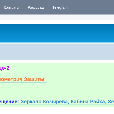
Контакты
Рассылка
Telegram
до-2
еометрия Защиты"
ещение:
Зеркало Козырева, Кабина Райха, З