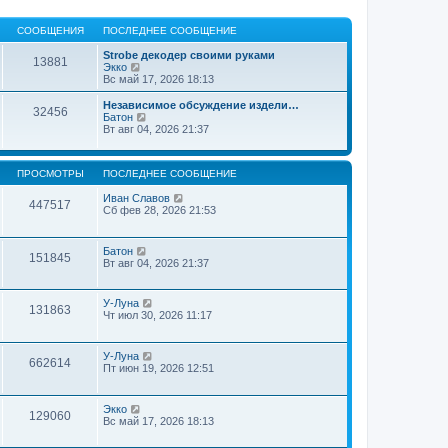
СООБЩЕНИЯ
ПОСЛЕДНЕЕ СООБЩЕНИЕ
Strobe декодер своими руками
13881
П
Экко
е
Вс май 17, 2026 18:13
р
е
Независимое обсуждение издели…
32456
й
П
Батон
т
е
Вт авг 04, 2026 21:37
и
р
к
е
п
й
ПРОСМОТРЫ
ПОСЛЕДНЕЕ СООБЩЕНИЕ
о
т
с
и
Иван Славов
л
к
447517
Сб фев 28, 2026 21:53
е
п
д
о
н
с
е
л
Батон
151845
м
е
Вт авг 04, 2026 21:37
у
д
с
н
о
е
У-Луна
о
м
131863
Чт июл 30, 2026 11:17
б
у
щ
с
е
о
н
У-Луна
о
662614
и
Пт июн 19, 2026 12:51
б
ю
щ
е
н
Экко
129060
и
Вс май 17, 2026 18:13
ю