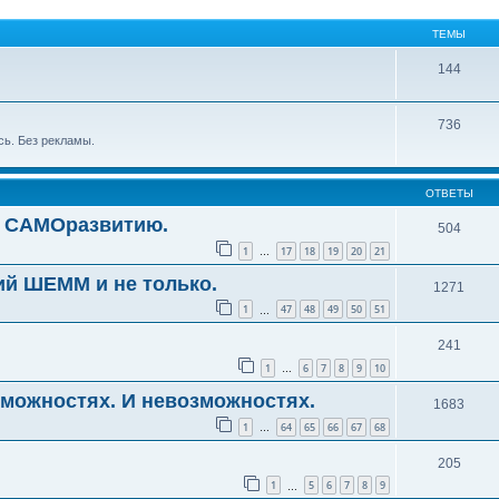
ТЕМЫ
144
736
сь. Без рекламы.
ОТВЕТЫ
о САМОразвитию.
504
1
17
18
19
20
21
…
ий ШЕММ и не только.
1271
1
47
48
49
50
51
…
241
1
6
7
8
9
10
…
зможностях. И невозможностях.
1683
1
64
65
66
67
68
…
205
1
5
6
7
8
9
…