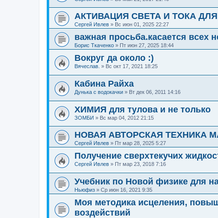
АКТИВАЦИЯ СВЕТА И ТОКА ДЛ
Сергей Ивлев
»
Вс июн 01, 2025 22:27
важная просьба.касается всех
Борис Ткаченко
»
Пт июн 27, 2025 18:44
Вокруг да около :)
Вячеслав.
»
Вс окт 17, 2021 18:25
Кабина Райха
Дунька с водокачки
»
Вт дек 06, 2011 14:16
ХИМИЯ для тулова и не только
ЗОМБИ
»
Вс мар 04, 2012 21:15
НОВАЯ АВТОРСКАЯ ТЕХНИКА М
Сергей Ивлев
»
Пт мар 28, 2025 5:27
Получение сверхтекучих жидкос
Сергей Ивлев
»
Пт мар 23, 2018 7:16
Учебник по Новой физике для н
Ньюфиз
»
Ср июн 16, 2021 9:35
Моя методика исцеления, повы
воздействий