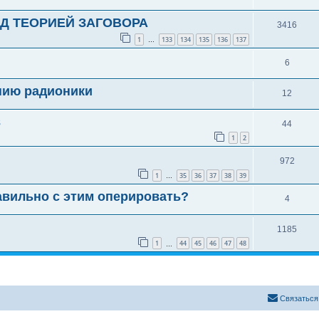
Д ТЕОРИЕЙ ЗАГОВОРА
3416
1
133
134
135
136
137
…
6
нию радионики
12
в
44
1
2
972
1
35
36
37
38
39
…
авильно с этим оперировать?
4
1185
1
44
45
46
47
48
…
Связаться