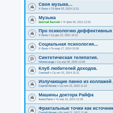
Своя музыка…
У-Луна
»
Сб фев 03, 2024 11:51
Музыка
Шалтай Балтай
»
Чт фев 09, 2012 12:52
Про псикологию деффективных 
У-Луна
»
Ср дек 22, 2021 16:11
Социальная психология...
У-Луна
»
Пн мар 17, 2014 15:56
Синтетическая телепатия.
НАлександр
»
Ср апр 08, 2026 12:09
Клуб любителей доходов.
Смелый
»
Ср окт 01, 2014 15:11
Излучающие панно из коллажей
Сергей Ивлев
»
Ср ноя 15, 2023 11:22
Машины доктора Райфа
АлексПалл
»
Чт янв 16, 2014 12:28
Фрактальные точки как источни
Сергей Ивлев
»
Вс май 21, 2017 21:46