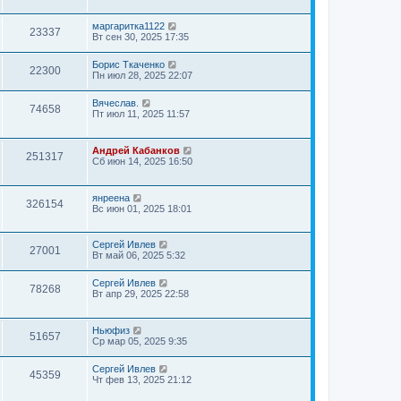
маргаритка1122
23337
Вт сен 30, 2025 17:35
Борис Ткаченко
22300
Пн июл 28, 2025 22:07
Вячеслав.
74658
Пт июл 11, 2025 11:57
Андрей Кабанков
251317
Сб июн 14, 2025 16:50
янреена
326154
Вс июн 01, 2025 18:01
Сергей Ивлев
27001
Вт май 06, 2025 5:32
Сергей Ивлев
78268
Вт апр 29, 2025 22:58
Ньюфиз
51657
Ср мар 05, 2025 9:35
Сергей Ивлев
45359
Чт фев 13, 2025 21:12