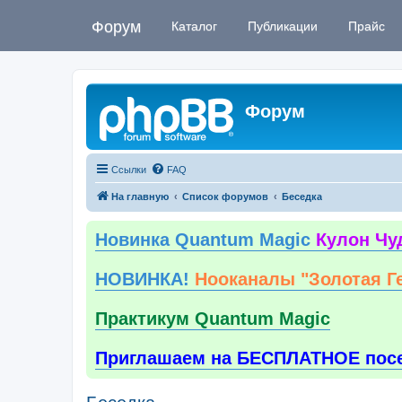
Форум
Каталог
Публикации
Прайс
Форум
Ссылки
FAQ
На главную
Список форумов
Беседка
Новинка Quantum Magic
Кулон Чу
НОВИНКА!
Нооканалы "Золотая Г
Практикум Quantum Magic
Приглашаем на БЕСПЛАТНОЕ пос