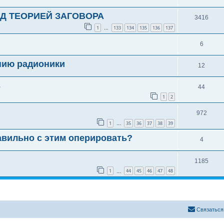
Д ТЕОРИЕЙ ЗАГОВОРА
3416
1
133
134
135
136
137
…
6
нию радионики
12
в
44
1
2
972
1
35
36
37
38
39
…
авильно с этим оперировать?
4
1185
1
44
45
46
47
48
…
Связаться