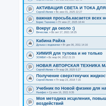
АКТИВАЦИЯ СВЕТА И ТОКА ДЛ
Сергей Ивлев
»
Вс июн 01, 2025 22:27
важная просьба.касается всех
Борис Ткаченко
»
Пт июн 27, 2025 18:44
Вокруг да около :)
Вячеслав.
»
Вс окт 17, 2021 18:25
Кабина Райха
Дунька с водокачки
»
Вт дек 06, 2011 14:16
ХИМИЯ для тулова и не только
ЗОМБИ
»
Вс мар 04, 2012 21:15
НОВАЯ АВТОРСКАЯ ТЕХНИКА М
Сергей Ивлев
»
Пт мар 28, 2025 5:27
Получение сверхтекучих жидкос
Сергей Ивлев
»
Пт мар 23, 2018 7:16
Учебник по Новой физике для н
Ньюфиз
»
Ср июн 16, 2021 9:35
Моя методика исцеления, повы
воздействий