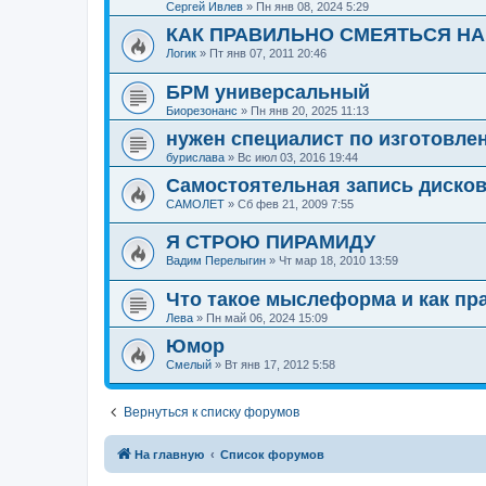
Сергей Ивлев
»
Пн янв 08, 2024 5:29
КАК ПРАВИЛЬНО СМЕЯТЬСЯ НА
Логик
»
Пт янв 07, 2011 20:46
БРМ универсальный
Биорезонанс
»
Пн янв 20, 2025 11:13
нужен специалист по изготовле
бурислава
»
Вс июл 03, 2016 19:44
Самостоятельная запись диско
САМОЛЕТ
»
Сб фев 21, 2009 7:55
Я СТРОЮ ПИРАМИДУ
Вадим Перелыгин
»
Чт мар 18, 2010 13:59
Что такое мыслеформа и как пр
Лева
»
Пн май 06, 2024 15:09
Юмор
Смелый
»
Вт янв 17, 2012 5:58
Вернуться к списку форумов
На главную
Список форумов