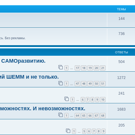
ТЕМЫ
144
736
сь. Без рекламы.
ОТВЕТЫ
о САМОразвитию.
504
1
17
18
19
20
21
…
ий ШЕММ и не только.
1272
1
47
48
49
50
51
…
241
1
6
7
8
9
10
…
зможностях. И невозможностях.
1683
1
64
65
66
67
68
…
205
1
5
6
7
8
9
…