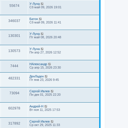
У-Луна
55674
Сб май 09, 2026 19:01
Батон
346037
Сб май 09, 2026 11:41
У-Луна
130301
Пт май 08, 2026 20:48
У-Луна
130573
Пн апр 27, 2026 12:52
НАлександр
7444
Ср апр 15, 2026 23:30
ДенЛаден
482331
Пт янв 23, 2026 9:45
Сергей Ивлев
73094
Пн дек 01, 2025 22:20
Андрей-Н
602978
Вт ноя 11, 2025 17:53
Сергей Ивлев
317892
Ср окт 29, 2025 11:33