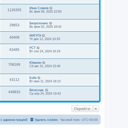
Иван Славов
1126355
Вс фев 09, 2025 22:50
Биорезонанс
29853
Вс фев 02, 2025 18:42
МАТУГА
40409
Чт дек 12, 2024 10:33
РСТ
63485
Вт сен 24, 2024 10:19
Южанин
708169
Сб авг 31, 2024 15:49
Бэйн
43112
Вт июн 11, 2024 18:13
Вячеслав.
449833
Ср апр 24, 2024 19:42
Перейти
 с администрацией
Удалить cookies
Часовой пояс:
UTC+03:00