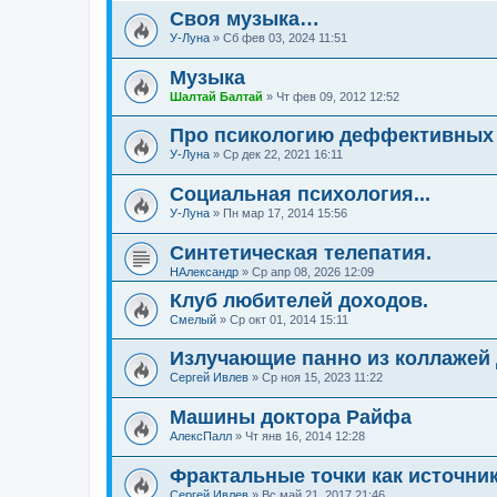
Своя музыка…
У-Луна
»
Сб фев 03, 2024 11:51
Музыка
Шалтай Балтай
»
Чт фев 09, 2012 12:52
Про псикологию деффективных 
У-Луна
»
Ср дек 22, 2021 16:11
Социальная психология...
У-Луна
»
Пн мар 17, 2014 15:56
Синтетическая телепатия.
НАлександр
»
Ср апр 08, 2026 12:09
Клуб любителей доходов.
Смелый
»
Ср окт 01, 2014 15:11
Излучающие панно из коллажей
Сергей Ивлев
»
Ср ноя 15, 2023 11:22
Машины доктора Райфа
АлексПалл
»
Чт янв 16, 2014 12:28
Фрактальные точки как источни
Сергей Ивлев
»
Вс май 21, 2017 21:46