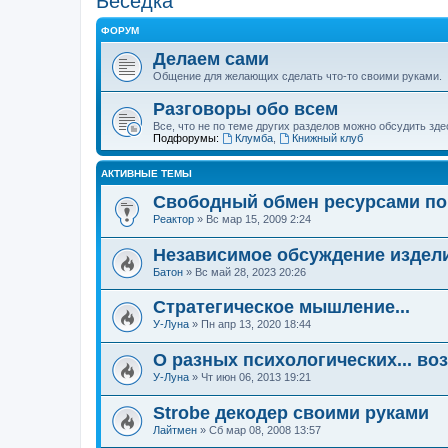
Беседка
ФОРУМ
Делаем сами
Общение для желающих сделать что-то своими руками.
Разговоры обо всем
Все, что не по теме других разделов можно обсудить зде
Подфорумы:
Клумба
,
Книжный клуб
АКТИВНЫЕ ТЕМЫ
Свободный обмен ресурсами п
Реактор
»
Вс мар 15, 2009 2:24
Независимое обсуждение издел
Батон
»
Вс май 28, 2023 20:26
Стратегическое мышление...
У-Луна
»
Пн апр 13, 2020 18:44
О разных психологических... во
У-Луна
»
Чт июн 06, 2013 19:21
Strobe декодер своими руками
Лайтмен
»
Сб мар 08, 2008 13:57