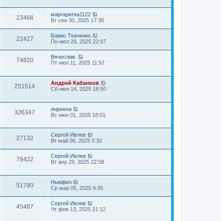
маргаритка1122
23466
Вт сен 30, 2025 17:35
Борис Ткаченко
22427
Пн июл 28, 2025 22:07
Вячеслав.
74820
Пт июл 11, 2025 11:57
Андрей Кабанков
251514
Сб июн 14, 2025 16:50
янреена
326347
Вс июн 01, 2025 18:01
Сергей Ивлев
27132
Вт май 06, 2025 5:32
Сергей Ивлев
78422
Вт апр 29, 2025 22:58
Ньюфиз
51780
Ср мар 05, 2025 9:35
Сергей Ивлев
45487
Чт фев 13, 2025 21:12