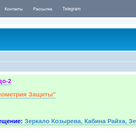
Контакты
Рассылка
Telegram
до-2
еометрия Защиты"
ещение:
Зеркало Козырева, Кабина Райха, З