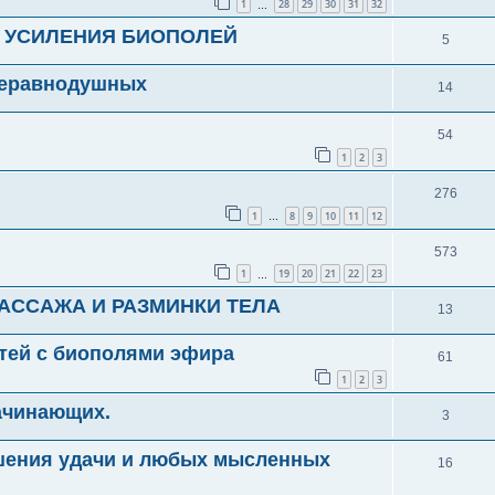
1
28
29
30
31
32
…
Я УСИЛЕНИЯ БИОПОЛЕЙ
5
 неравнодушных
14
54
1
2
3
276
1
8
9
10
11
12
…
573
1
19
20
21
22
23
…
АССАЖА И РАЗМИНКИ ТЕЛА
13
тей с биополями эфира
61
1
2
3
ачинающих.
3
шения удачи и любых мысленных
16