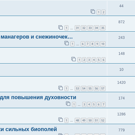
44
1
2
872
1
31
32
33
34
35
…
манагеров и снежиночек…
243
1
6
7
8
9
10
…
148
1
2
3
4
5
6
10
1420
1
53
54
55
56
57
…
 для повышения духовности
174
1
3
4
5
6
7
…
1286
1
48
49
50
51
52
…
ки сильных биополей
779