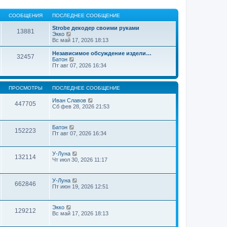
СООБЩЕНИЯ
ПОСЛЕДНЕЕ СООБЩЕНИЕ
Strobe декодер своими руками
13881
П
Экко
е
Вс май 17, 2026 18:13
р
е
Независимое обсуждение издели…
32457
й
П
Батон
т
е
Пт авг 07, 2026 16:34
и
р
к
е
п
й
ПРОСМОТРЫ
ПОСЛЕДНЕЕ СООБЩЕНИЕ
о
т
с
и
Иван Славов
л
к
447705
Сб фев 28, 2026 21:53
е
п
д
о
н
с
е
л
Батон
152223
м
е
Пт авг 07, 2026 16:34
у
д
с
н
о
е
У-Луна
о
м
132114
Чт июл 30, 2026 11:17
б
у
щ
с
е
о
н
У-Луна
о
662846
и
Пт июн 19, 2026 12:51
б
ю
щ
е
н
Экко
129212
и
Вс май 17, 2026 18:13
ю