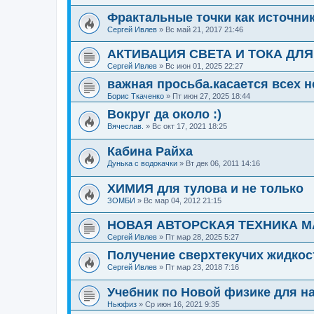
Фрактальные точки как источни
Сергей Ивлев
»
Вс май 21, 2017 21:46
АКТИВАЦИЯ СВЕТА И ТОКА ДЛ
Сергей Ивлев
»
Вс июн 01, 2025 22:27
важная просьба.касается всех
Борис Ткаченко
»
Пт июн 27, 2025 18:44
Вокруг да около :)
Вячеслав.
»
Вс окт 17, 2021 18:25
Кабина Райха
Дунька с водокачки
»
Вт дек 06, 2011 14:16
ХИМИЯ для тулова и не только
ЗОМБИ
»
Вс мар 04, 2012 21:15
НОВАЯ АВТОРСКАЯ ТЕХНИКА М
Сергей Ивлев
»
Пт мар 28, 2025 5:27
Получение сверхтекучих жидкос
Сергей Ивлев
»
Пт мар 23, 2018 7:16
Учебник по Новой физике для н
Ньюфиз
»
Ср июн 16, 2021 9:35