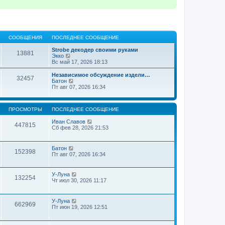
СООБЩЕНИЯ
ПОСЛЕДНЕЕ СООБЩЕНИЕ
Strobe декодер своими руками
13881
П
Экко
е
Вс май 17, 2026 18:13
р
е
Независимое обсуждение издели…
32457
й
П
Батон
т
е
Пт авг 07, 2026 16:34
и
р
к
е
п
й
ПРОСМОТРЫ
ПОСЛЕДНЕЕ СООБЩЕНИЕ
о
т
с
и
Иван Славов
л
к
447815
Сб фев 28, 2026 21:53
е
п
д
о
н
с
е
л
Батон
152398
м
е
Пт авг 07, 2026 16:34
у
д
с
н
о
е
У-Луна
о
м
132254
Чт июл 30, 2026 11:17
б
у
щ
с
е
о
н
У-Луна
о
662969
и
Пт июн 19, 2026 12:51
б
ю
щ
е