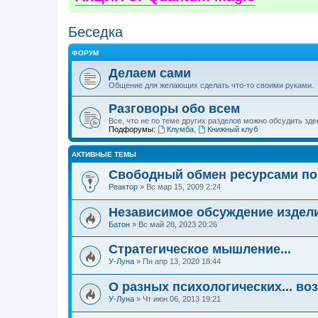
Беседка
ФОРУМ
Делаем сами
Общение для желающих сделать что-то своими руками.
Разговоры обо всем
Все, что не по теме других разделов можно обсудить зде
Подфорумы:
Клумба
,
Книжный клуб
АКТИВНЫЕ ТЕМЫ
Свободный обмен ресурсами п
Реактор
»
Вс мар 15, 2009 2:24
Независимое обсуждение издел
Батон
»
Вс май 28, 2023 20:26
Стратегическое мышление...
У-Луна
»
Пн апр 13, 2020 18:44
О разных психологических... во
У-Луна
»
Чт июн 06, 2013 19:21