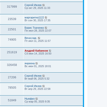
Сергей Ивлев
317999
Ср окт 29, 2025 11:33
маргаритка1122
23539
Вт сен 30, 2025 17:35
Борис Ткаченко
22501
Пн июл 28, 2025 22:07
Вячеслав.
74905
Пт июл 11, 2025 11:57
Андрей Кабанков
251619
Сб июн 14, 2025 16:50
янреена
326458
Вс июн 01, 2025 18:01
Сергей Ивлев
27206
Вт май 06, 2025 5:32
Сергей Ивлев
78505
Вт апр 29, 2025 22:58
Ньюфиз
51849
Ср мар 05, 2025 9:35