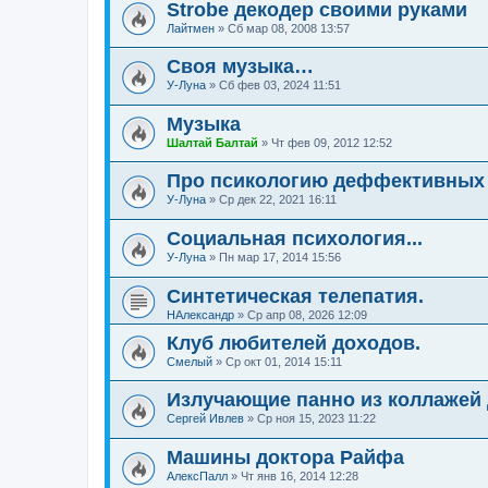
Strobe декодер своими руками
Лайтмен
»
Сб мар 08, 2008 13:57
Своя музыка…
У-Луна
»
Сб фев 03, 2024 11:51
Музыка
Шалтай Балтай
»
Чт фев 09, 2012 12:52
Про псикологию деффективных 
У-Луна
»
Ср дек 22, 2021 16:11
Социальная психология...
У-Луна
»
Пн мар 17, 2014 15:56
Синтетическая телепатия.
НАлександр
»
Ср апр 08, 2026 12:09
Клуб любителей доходов.
Смелый
»
Ср окт 01, 2014 15:11
Излучающие панно из коллажей
Сергей Ивлев
»
Ср ноя 15, 2023 11:22
Машины доктора Райфа
АлексПалл
»
Чт янв 16, 2014 12:28