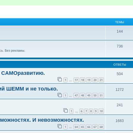
ТЕМЫ
144
736
сь. Без рекламы.
ОТВЕТЫ
о САМОразвитию.
504
1
17
18
19
20
21
…
ий ШЕММ и не только.
1272
1
47
48
49
50
51
…
241
1
6
7
8
9
10
…
зможностях. И невозможностях.
1683
1
64
65
66
67
68
…