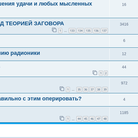
шения удачи и любых мысленных
16
Д ТЕОРИЕЙ ЗАГОВОРА
3416
1
133
134
135
136
137
…
6
нию радионики
12
в
44
1
2
972
1
35
36
37
38
39
…
авильно с этим оперировать?
4
1185
1
44
45
46
47
48
…