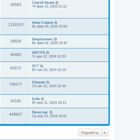
Сергей Ивлев
45563
Чт фев 13, 2025 21:12
Иван Славов
1126515
Вс фев 09, 2025 22:50
Биорезонанс
29926
Вс фев 02, 2025 18:42
МАТУГА
40482
Чт дек 12, 2024 10:33
РСТ
63572
Вт сен 24, 2024 10:19
Южанин
708277
Сб авг 31, 2024 15:49
Бэйн
43182
Вт июн 11, 2024 18:13
Вячеслав.
449937
Ср апр 24, 2024 19:42
Перейти