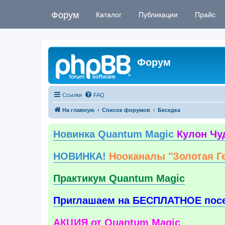
Форум
Каталог
Публикации
Прайс
Форум
Ссылки
FAQ
На главную
Список форумов
Беседка
Новинка Quantum Magic
Кулон Чу
НОВИНКА!
Нооканалы "Золотая Г
Практикум Quantum Magic
Приглашаем на БЕСПЛАТНОЕ пос
АКЦИЯ от Quantum Magic