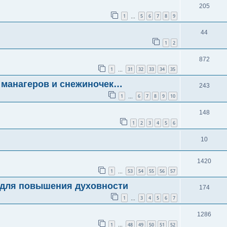
205
1
5
6
7
8
9
…
44
1
2
872
1
31
32
33
34
35
…
манагеров и снежиночек…
243
1
6
7
8
9
10
…
148
1
2
3
4
5
6
10
1420
1
53
54
55
56
57
…
 для повышения духовности
174
1
3
4
5
6
7
…
1286
1
48
49
50
51
52
…