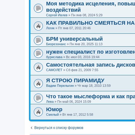
Моя методика исцеления, повы
воздействий
Сергей Ивлев
»
Пн янв 08, 2024 5:29
КАК ПРАВИЛЬНО СМЕЯТЬСЯ НА
Логик
»
Пт янв 07, 2011 20:46
БРМ универсальный
Биорезонанс
»
Пн янв 20, 2025 11:13
нужен специалист по изготовле
бурислава
»
Вс июл 03, 2016 19:44
Самостоятельная запись диско
САМОЛЕТ
»
Сб фев 21, 2009 7:55
Я СТРОЮ ПИРАМИДУ
Вадим Перелыгин
»
Чт мар 18, 2010 13:59
Что такое мыслеформа и как пр
Лева
»
Пн май 06, 2024 15:09
Юмор
Смелый
»
Вт янв 17, 2012 5:58
Вернуться к списку форумов