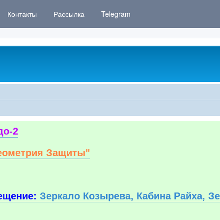
Контакты
Рассылка
Telegram
до-2
еометрия Защиты"
ещение:
Зеркало Козырева, Кабина Райха, З