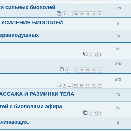
ки сильных биополей
779
1
28
29
30
31
32
…
Я УСИЛЕНИЯ БИОПОЛЕЙ
5
 неравнодушных
14
54
1
2
3
276
1
8
9
10
11
12
…
573
1
19
20
21
22
23
…
АССАЖА И РАЗМИНКИ ТЕЛА
13
тей с биополями эфира
61
1
2
3
ачинающих.
3