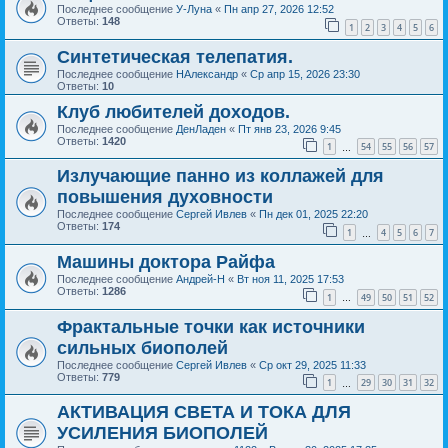
Последнее сообщение
У-Луна
«
Пн апр 27, 2026 12:52
Ответы:
148
1
2
3
4
5
6
Синтетическая телепатия.
Последнее сообщение
НАлександр
«
Ср апр 15, 2026 23:30
Ответы:
10
Клуб любителей доходов.
Последнее сообщение
ДенЛаден
«
Пт янв 23, 2026 9:45
Ответы:
1420
1
54
55
56
57
…
Излучающие панно из коллажей для
повышения духовности
Последнее сообщение
Сергей Ивлев
«
Пн дек 01, 2025 22:20
Ответы:
174
1
4
5
6
7
…
Машины доктора Райфа
Последнее сообщение
Андрей-Н
«
Вт ноя 11, 2025 17:53
Ответы:
1286
1
49
50
51
52
…
Фрактальные точки как источники
сильных биополей
Последнее сообщение
Сергей Ивлев
«
Ср окт 29, 2025 11:33
Ответы:
779
1
29
30
31
32
…
АКТИВАЦИЯ СВЕТА И ТОКА ДЛЯ
УСИЛЕНИЯ БИОПОЛЕЙ