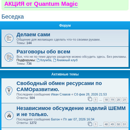
АКЦИЯ от Quantum Magic
Беседка
Форум
Делаем сами
Общение для желающих сделать что-то своими руками.
Темы:
144
Разговоры обо всем
Все, что не по теме других разделов можно обсудить здесь. Без рекламы.
Подфорумы:
Клумба
,
Книжный клуб
Темы:
736
Активные темы
Свободный обмен ресурсами по
САМОразвитию.
Последнее сообщение
Иван Славов
«
Сб фев 28, 2026 21:53
Ответы:
504
1
18
19
20
21
…
Независимое обсуждение изделий ШЕММ
и не только.
Последнее сообщение
Батон
«
Пт авг 07, 2026 16:34
Ответы:
1272
1
48
49
50
51
…