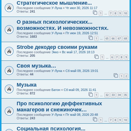
Стратегическое мышление...
Последнее сообщение
У-Луна
«
Чт июл 30, 2026 11:17
Ответы:
241
1
7
8
9
10
…
О разных психологических...
возможностях. И невозможностях.
Последнее сообщение
У-Луна
«
Пт июн 19, 2026 12:51
Ответы:
1683
1
65
66
67
68
…
Strobe декодер своими руками
Последнее сообщение
Экко
«
Вс май 17, 2026 18:13
Ответы:
205
1
6
7
8
9
…
Своя музыка…
Последнее сообщение
У-Луна
«
Сб май 09, 2026 19:01
Ответы:
44
1
2
Музыка
Последнее сообщение
Батон
«
Сб май 09, 2026 11:41
Ответы:
872
1
32
33
34
35
…
Про псикологию деффективных
манагеров и снежиночек…
Последнее сообщение
У-Луна
«
Пт май 08, 2026 20:48
Ответы:
243
1
7
8
9
10
…
Социальная психология...