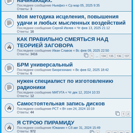
начинающих.
Последнее сообщение
Ньюфиз
«
Ср мар 05, 2025 9:35
Ответы:
3
Моя методика исцеления, повышения
удачи и любых мысленных воздействий
Последнее сообщение
Сергей Ивлев
«
Чт фев 13, 2025 21:12
Ответы:
16
КАК ПРАВИЛЬНО СМЕЯТЬСЯ НАД
ТЕОРИЕЙ ЗАГОВОРА
Последнее сообщение
Иван Славов
«
Вс фев 09, 2025 22:50
Ответы:
3416
1
134
135
136
137
…
БРМ универсальный
Последнее сообщение
Биорезонанс
«
Вс фев 02, 2025 18:42
Ответы:
6
нужен специалист по изготовлению
радионики
Последнее сообщение
МАТУГА
«
Чт дек 12, 2024 10:33
Ответы:
12
Самостоятельная запись дисков
Последнее сообщение
РСТ
«
Вт сен 24, 2024 10:19
Ответы:
44
1
2
Я СТРОЮ ПИРАМИДУ
Последнее сообщение
Южанин
«
Сб авг 31, 2024 15:49
Ответы:
972