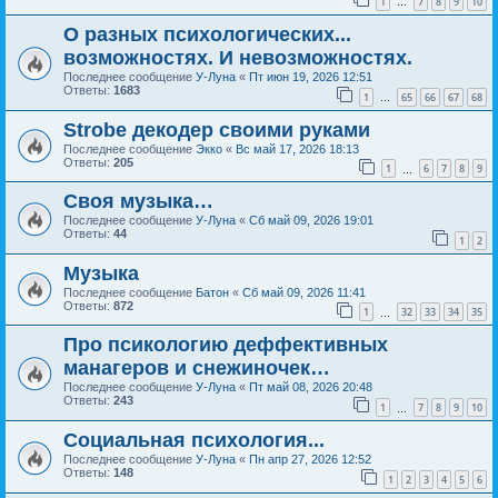
1
7
8
9
10
…
О разных психологических...
возможностях. И невозможностях.
Последнее сообщение
У-Луна
«
Пт июн 19, 2026 12:51
Ответы:
1683
1
65
66
67
68
…
Strobe декодер своими руками
Последнее сообщение
Экко
«
Вс май 17, 2026 18:13
Ответы:
205
1
6
7
8
9
…
Своя музыка…
Последнее сообщение
У-Луна
«
Сб май 09, 2026 19:01
Ответы:
44
1
2
Музыка
Последнее сообщение
Батон
«
Сб май 09, 2026 11:41
Ответы:
872
1
32
33
34
35
…
Про псикологию деффективных
манагеров и снежиночек…
Последнее сообщение
У-Луна
«
Пт май 08, 2026 20:48
Ответы:
243
1
7
8
9
10
…
Социальная психология...
Последнее сообщение
У-Луна
«
Пн апр 27, 2026 12:52
Ответы:
148
1
2
3
4
5
6