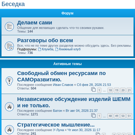
Беседка
Форум
Делаем сами
Общение для желающих сделать что-то своими руками.
Темы:
144
Разговоры обо всем
Все, что не по теме других разделов можно обсудить здесь. Без рекламы.
Подфорумы:
Клумба
,
Книжный клуб
Темы:
736
Активные темы
Свободный обмен ресурсами по
САМОразвитию.
Последнее сообщение
Иван Славов
«
Сб фев 28, 2026 21:53
Ответы:
504
1
18
19
20
21
…
Независимое обсуждение изделий ШЕММ
и не только.
Последнее сообщение
Батон
«
Вт авг 04, 2026 21:37
Ответы:
1271
1
48
49
50
51
…
Стратегическое мышление...
Последнее сообщение
У-Луна
«
Чт июл 30, 2026 11:17
Ответы:
241