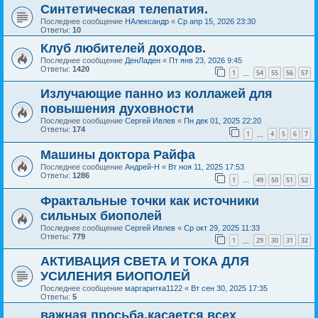
Синтетическая телепатия.
Последнее сообщение
НАлександр
«
Ср апр 15, 2026 23:30
Ответы:
10
Клуб любителей доходов.
Последнее сообщение
ДенЛаден
«
Пт янв 23, 2026 9:45
Ответы:
1420
1
54
55
56
57
…
Излучающие панно из коллажей для
повышения духовности
Последнее сообщение
Сергей Ивлев
«
Пн дек 01, 2025 22:20
Ответы:
174
1
4
5
6
7
…
Машины доктора Райфа
Последнее сообщение
Андрей-Н
«
Вт ноя 11, 2025 17:53
Ответы:
1286
1
49
50
51
52
…
Фрактальные точки как источники
сильных биополей
Последнее сообщение
Сергей Ивлев
«
Ср окт 29, 2025 11:33
Ответы:
779
1
29
30
31
32
…
АКТИВАЦИЯ СВЕТА И ТОКА ДЛЯ
УСИЛЕНИЯ БИОПОЛЕЙ
Последнее сообщение
маргаритка1122
«
Вт сен 30, 2025 17:35
Ответы:
5
важная просьба.касается всех