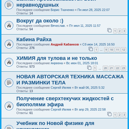
неравнодушных
Последнее сообщение
Борис Ткаченко
«
Пн июл 28, 2025 22:07
Ответы:
14
Вокруг да около :)
Последнее сообщение
Вячеслав.
«
Пт июл 11, 2025 11:57
Ответы:
54
1
2
3
Кабина Райха
Последнее сообщение
Андрей Кабанков
«
Сб июн 14, 2025 16:50
Ответы:
276
1
9
10
11
12
…
ХИМИЯ для тулова и не только
Последнее сообщение
янреена
«
Вс июн 01, 2025 18:01
Ответы:
573
1
20
21
22
23
…
НОВАЯ АВТОРСКАЯ ТЕХНИКА МАССАЖА
И РАЗМИНКИ ТЕЛА
Последнее сообщение
Сергей Ивлев
«
Вт май 06, 2025 5:32
Ответы:
13
Получение сверхтекучих жидкостей с
биополями эфира
Последнее сообщение
Сергей Ивлев
«
Вт апр 29, 2025 22:58
Ответы:
61
1
2
3
Учебник по Новой физике для