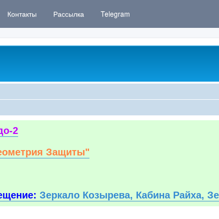
Контакты
Рассылка
Telegram
до-2
еометрия Защиты"
ещение:
Зеркало Козырева, Кабина Райха, З