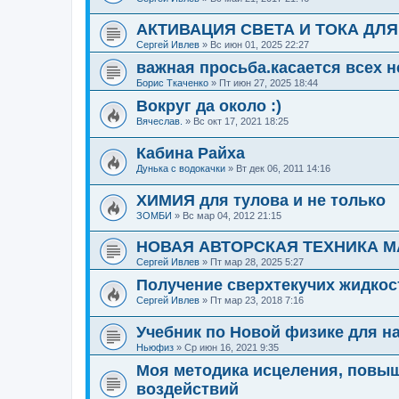
АКТИВАЦИЯ СВЕТА И ТОКА ДЛ
Сергей Ивлев
»
Вс июн 01, 2025 22:27
важная просьба.касается всех
Борис Ткаченко
»
Пт июн 27, 2025 18:44
Вокруг да около :)
Вячеслав.
»
Вс окт 17, 2021 18:25
Кабина Райха
Дунька с водокачки
»
Вт дек 06, 2011 14:16
ХИМИЯ для тулова и не только
ЗОМБИ
»
Вс мар 04, 2012 21:15
НОВАЯ АВТОРСКАЯ ТЕХНИКА М
Сергей Ивлев
»
Пт мар 28, 2025 5:27
Получение сверхтекучих жидкос
Сергей Ивлев
»
Пт мар 23, 2018 7:16
Учебник по Новой физике для н
Ньюфиз
»
Ср июн 16, 2021 9:35
Моя методика исцеления, повы
воздействий