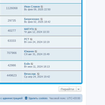
Иван Славов
1126068
Вс фев 09, 2025 22:50
Биорезонанс
29735
Вс фев 02, 2025 18:42
МАТУГА
40277
Чт дек 12, 2024 10:33
РСТ
63333
Вт сен 24, 2024 10:19
Южанин
707966
Сб авг 31, 2024 15:49
Бэйн
42986
Вт июн 11, 2024 18:13
Вячеслав.
449623
Ср апр 24, 2024 19:42
Перейти
 с администрацией
Удалить cookies
Часовой пояс:
UTC+03:00