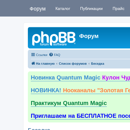
Форум
Каталог
Публикации
Прайс
Форум
Ссылки
FAQ
На главную
Список форумов
Беседка
Новинка Quantum Magic
Кулон Чу
НОВИНКА!
Нооканалы "Золотая Г
Практикум Quantum Magic
Приглашаем на БЕСПЛАТНОЕ пос