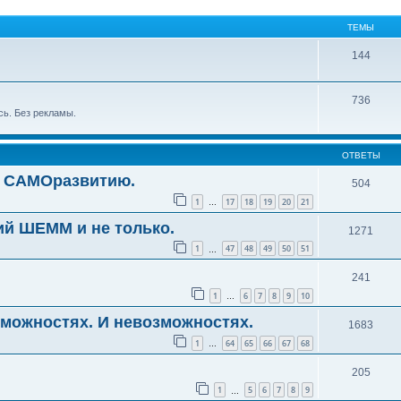
ТЕМЫ
144
736
сь. Без рекламы.
ОТВЕТЫ
о САМОразвитию.
504
1
17
18
19
20
21
…
ий ШЕММ и не только.
1271
1
47
48
49
50
51
…
241
1
6
7
8
9
10
…
зможностях. И невозможностях.
1683
1
64
65
66
67
68
…
205
1
5
6
7
8
9
…