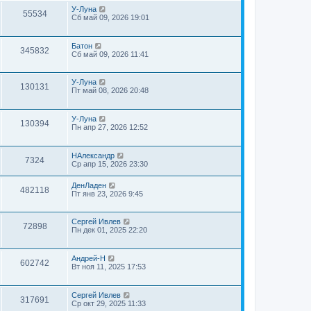
У-Луна
55534
Сб май 09, 2026 19:01
Батон
345832
Сб май 09, 2026 11:41
У-Луна
130131
Пт май 08, 2026 20:48
У-Луна
130394
Пн апр 27, 2026 12:52
НАлександр
7324
Ср апр 15, 2026 23:30
ДенЛаден
482118
Пт янв 23, 2026 9:45
Сергей Ивлев
72898
Пн дек 01, 2025 22:20
Андрей-Н
602742
Вт ноя 11, 2025 17:53
Сергей Ивлев
317691
Ср окт 29, 2025 11:33