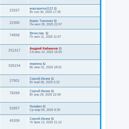
маргаритка1122
23337
Вт сен 30, 2025 17:35
Борис Ткаченко
22300
Пн июл 28, 2025 22:07
Вячеслав.
74658
Пт июл 11, 2025 11:57
Андрей Кабанков
251317
Сб июн 14, 2025 16:50
янреена
326154
Вс июн 01, 2025 18:01
Сергей Ивлев
27001
Вт май 06, 2025 5:32
Сергей Ивлев
78269
Вт апр 29, 2025 22:58
Ньюфиз
51657
Ср мар 05, 2025 9:35
Сергей Ивлев
45359
Чт фев 13, 2025 21:12