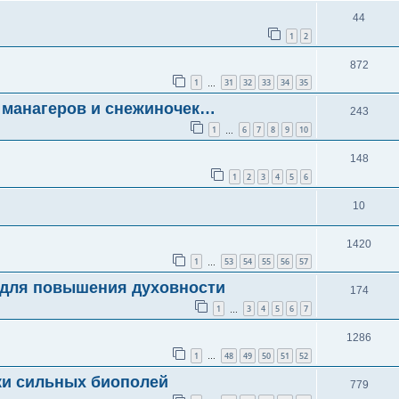
44
1
2
872
1
31
32
33
34
35
…
манагеров и снежиночек…
243
1
6
7
8
9
10
…
148
1
2
3
4
5
6
10
1420
1
53
54
55
56
57
…
 для повышения духовности
174
1
3
4
5
6
7
…
1286
1
48
49
50
51
52
…
ки сильных биополей
779