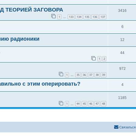
Д ТЕОРИЕЙ ЗАГОВОРА
3416
1
133
134
135
136
137
…
6
нию радионики
12
в
44
1
2
972
1
35
36
37
38
39
…
авильно с этим оперировать?
4
1185
1
44
45
46
47
48
…
Связаться