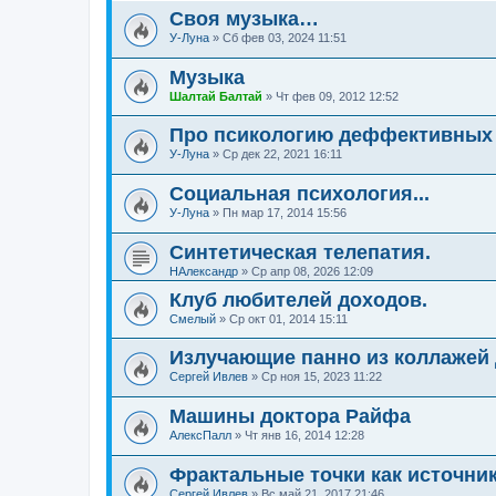
Своя музыка…
У-Луна
»
Сб фев 03, 2024 11:51
Музыка
Шалтай Балтай
»
Чт фев 09, 2012 12:52
Про псикологию деффективных 
У-Луна
»
Ср дек 22, 2021 16:11
Социальная психология...
У-Луна
»
Пн мар 17, 2014 15:56
Синтетическая телепатия.
НАлександр
»
Ср апр 08, 2026 12:09
Клуб любителей доходов.
Смелый
»
Ср окт 01, 2014 15:11
Излучающие панно из коллажей
Сергей Ивлев
»
Ср ноя 15, 2023 11:22
Машины доктора Райфа
АлексПалл
»
Чт янв 16, 2014 12:28
Фрактальные точки как источни
Сергей Ивлев
»
Вс май 21, 2017 21:46