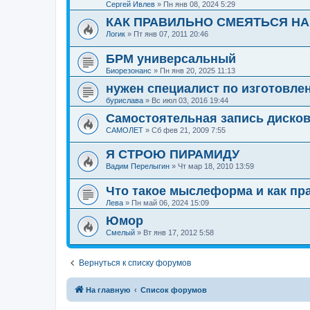
Сергей Ивлев
»
Пн янв 08, 2024 5:29
КАК ПРАВИЛЬНО СМЕЯТЬСЯ НА
Логик
»
Пт янв 07, 2011 20:46
БРМ универсальный
Биорезонанс
»
Пн янв 20, 2025 11:13
нужен специалист по изготовле
бурислава
»
Вс июл 03, 2016 19:44
Самостоятельная запись диско
САМОЛЕТ
»
Сб фев 21, 2009 7:55
Я СТРОЮ ПИРАМИДУ
Вадим Перелыгин
»
Чт мар 18, 2010 13:59
Что такое мыслеформа и как пр
Лева
»
Пн май 06, 2024 15:09
Юмор
Смелый
»
Вт янв 17, 2012 5:58
Вернуться к списку форумов
На главную
Список форумов