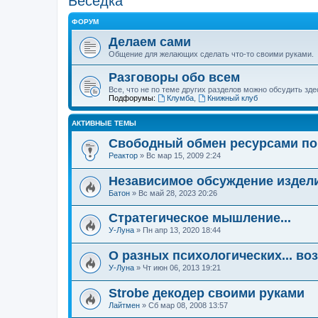
Беседка
ФОРУМ
Делаем сами
Общение для желающих сделать что-то своими руками.
Разговоры обо всем
Все, что не по теме других разделов можно обсудить зде
Подфорумы:
Клумба
,
Книжный клуб
АКТИВНЫЕ ТЕМЫ
Свободный обмен ресурсами п
Реактор
»
Вс мар 15, 2009 2:24
Независимое обсуждение издел
Батон
»
Вс май 28, 2023 20:26
Стратегическое мышление...
У-Луна
»
Пн апр 13, 2020 18:44
О разных психологических... во
У-Луна
»
Чт июн 06, 2013 19:21
Strobe декодер своими руками
Лайтмен
»
Сб мар 08, 2008 13:57