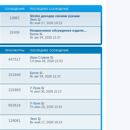
СООБЩЕНИЯ
ПОСЛЕДНЕЕ СООБЩЕНИЕ
Strobe декодер своими руками
13881
П
Экко
е
Вс май 17, 2026 18:13
р
е
Независимое обсуждение издели…
32456
й
П
Батон
т
е
Вт авг 04, 2026 21:37
и
р
к
е
п
й
ПРОСМОТРЫ
ПОСЛЕДНЕЕ СООБЩЕНИЕ
о
т
с
и
Иван Славов
л
к
447517
Сб фев 28, 2026 21:53
е
п
д
о
н
с
е
л
Батон
151846
м
е
Вт авг 04, 2026 21:37
у
д
с
н
о
е
У-Луна
о
м
131863
Чт июл 30, 2026 11:17
б
у
щ
с
е
о
н
У-Луна
о
662616
и
Пт июн 19, 2026 12:51
б
ю
щ
е
н
Экко
129061
и
Вс май 17, 2026 18:13
ю