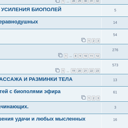
1
28
29
30
31
32
…
Я УСИЛЕНИЯ БИОПОЛЕЙ
5
 неравнодушных
14
54
1
2
3
276
1
8
9
10
11
12
…
573
1
19
20
21
22
23
…
АССАЖА И РАЗМИНКИ ТЕЛА
13
тей с биополями эфира
61
1
2
3
ачинающих.
3
шения удачи и любых мысленных
16