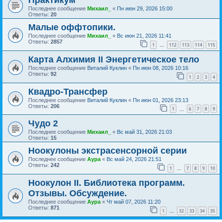
Практикум
Последнее сообщение
Михаил_
«
Пн июн 29, 2026 15:00
Ответы:
20
Малые оффтопики.
Последнее сообщение
Михаил_
«
Вс июн 21, 2026 11:41
Ответы:
2857
1
112
113
114
115
…
Карта Алхимия II Энергетическое тело
Последнее сообщение
Виталий Куклин
«
Пн июн 08, 2026 10:16
Ответы:
92
1
2
3
4
Квадро-Трансфер
Последнее сообщение
Виталий Куклин
«
Пн июн 01, 2026 23:13
Ответы:
206
1
6
7
8
9
…
Чудо 2
Последнее сообщение
Михаил_
«
Вс май 31, 2026 21:03
Ответы:
15
Ноокулоны экстрасенсорной серии
Последнее сообщение
Аура
«
Вс май 24, 2026 21:51
Ответы:
242
1
7
8
9
10
…
Ноокулон II. Библиотека программ.
Отзывы. Обсуждение.
Последнее сообщение
Аура
«
Чт май 07, 2026 11:20
Ответы:
871
1
32
33
34
35
…