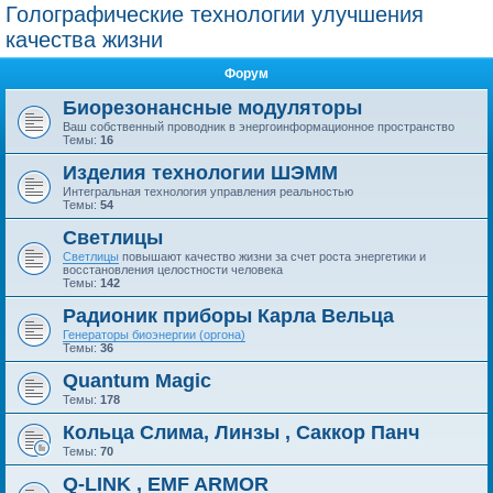
Голографические технологии улучшения
качества жизни
Форум
Биорезонансные модуляторы
Ваш собственный проводник в энергоинформационное пространство
Темы:
16
Изделия технологии ШЭММ
Интегральная технология управления реальностью
Темы:
54
Светлицы
Светлицы
повышают качество жизни за счет роста энергетики и
восстановления целостности человека
Темы:
142
Радионик приборы Карла Вельца
Генераторы биоэнергии (оргона)
Темы:
36
Quantum Magic
Темы:
178
Кольца Слима, Линзы , Саккор Панч
Темы:
70
Q-LINK , EMF ARMOR