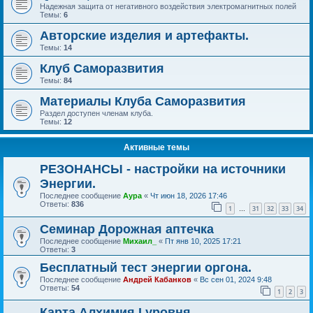
Надежная защита от негативного воздействия электромагнитных полей
Темы:
6
Авторские изделия и артефакты.
Темы:
14
Клуб Саморазвития
Темы:
84
Материалы Клуба Саморазвития
Раздел доступен членам клуба.
Темы:
12
Активные темы
РЕЗОНАНСЫ - настройки на источники
Энергии.
Последнее сообщение
Аура
«
Чт июн 18, 2026 17:46
Ответы:
836
1
31
32
33
34
…
Семинар Дорожная аптечка
Последнее сообщение
Михаил_
«
Пт янв 10, 2025 17:21
Ответы:
3
Бесплатный тест энергии оргона.
Последнее сообщение
Андрей Кабанков
«
Вс сен 01, 2024 9:48
Ответы:
54
1
2
3
Карта Алхимия I уровня.