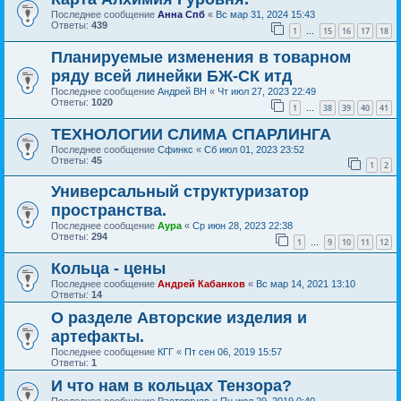
Последнее сообщение
Анна Спб
«
Вс мар 31, 2024 15:43
Ответы:
439
1
15
16
17
18
…
Планируемые изменения в товарном
ряду всей линейки БЖ-СК итд
Последнее сообщение
Андрей ВН
«
Чт июл 27, 2023 22:49
Ответы:
1020
1
38
39
40
41
…
ТЕХНОЛОГИИ СЛИМА СПАРЛИНГА
Последнее сообщение
Сфинкс
«
Сб июл 01, 2023 23:52
Ответы:
45
1
2
Универсальный структуризатор
пространства.
Последнее сообщение
Аура
«
Ср июн 28, 2023 22:38
Ответы:
294
1
9
10
11
12
…
Кольца - цены
Последнее сообщение
Андрей Кабанков
«
Вс мар 14, 2021 13:10
Ответы:
14
О разделе Авторские изделия и
артефакты.
Последнее сообщение
КГГ
«
Пт сен 06, 2019 15:57
Ответы:
1
И что нам в кольцах Тензора?
Последнее сообщение
Расторгуев
«
Пн июл 29, 2019 0:40