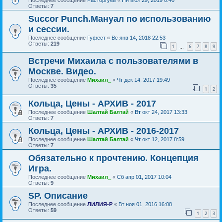
Ответы:
7
Succor Punch.Мануал по использованию
и сессии.
Последнее сообщение
Гуфест
«
Вс янв 14, 2018 22:53
Ответы:
219
1
6
7
8
9
…
Встречи Михаила с пользователями в
Москве. Видео.
Последнее сообщение
Михаил_
«
Чт дек 14, 2017 19:49
Ответы:
35
1
2
Кольца, Цены - АРХИВ - 2017
Последнее сообщение
Шалтай Балтай
«
Вт окт 24, 2017 13:33
Ответы:
7
Кольца, Цены - АРХИВ - 2016-2017
Последнее сообщение
Шалтай Балтай
«
Чт окт 12, 2017 8:59
Ответы:
7
Обязательно к прочтению. Концепция
Игра.
Последнее сообщение
Михаил_
«
Сб апр 01, 2017 10:04
Ответы:
9
SP. Описание
Последнее сообщение
ЛИЛИЯ-Р
«
Вт ноя 01, 2016 16:08
Ответы:
59
1
2
3