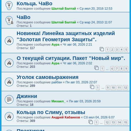
Кольца. ЧаВо
Последнее сообщение
Шалтай Балтай
«
Ср июл 20, 2016 12:53
ЧаВо
Последнее сообщение
Шалтай Балтай
«
Ср мар 24, 2010 11:07
Ответы:
1
Новинка! Линейка защитных изделий
"Золотая Геометрия Защиты".
Последнее сообщение
Аура
«
Чт авг 06, 2026 2:21
Ответы:
117
1
2
3
4
5
О текущей ситуации. Пакет "Новый мир".
Последнее сообщение
Аура
«
Чт авг 06, 2026 2:02
Ответы:
203
1
6
7
8
9
…
Уголок самовыражения
Последнее сообщение
райбан
«
Пн авг 03, 2026 22:07
Ответы:
289
1
9
10
11
12
…
Джинни
Последнее сообщение
Михаил_
«
Пн авг 03, 2026 20:59
Ответы:
18
Кольца по Слиму, отзывы
Последнее сообщение
Андрей Кабанков
«
Сб июл 04, 2026 6:07
Ответы:
369
1
12
13
14
15
…