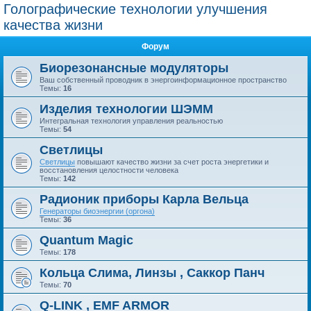
Голографические технологии улучшения
качества жизни
Форум
Биорезонансные модуляторы
Ваш собственный проводник в энергоинформационное пространство
Темы:
16
Изделия технологии ШЭММ
Интегральная технология управления реальностью
Темы:
54
Светлицы
Светлицы
повышают качество жизни за счет роста энергетики и
восстановления целостности человека
Темы:
142
Радионик приборы Карла Вельца
Генераторы биоэнергии (оргона)
Темы:
36
Quantum Magic
Темы:
178
Кольца Слима, Линзы , Саккор Панч
Темы:
70
Q-LINK , EMF ARMOR