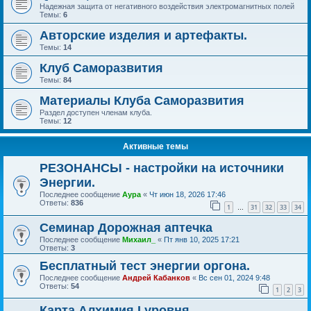
Надежная защита от негативного воздействия электромагнитных полей
Темы:
6
Авторские изделия и артефакты.
Темы:
14
Клуб Саморазвития
Темы:
84
Материалы Клуба Саморазвития
Раздел доступен членам клуба.
Темы:
12
Активные темы
РЕЗОНАНСЫ - настройки на источники
Энергии.
Последнее сообщение
Аура
«
Чт июн 18, 2026 17:46
Ответы:
836
1
31
32
33
34
…
Семинар Дорожная аптечка
Последнее сообщение
Михаил_
«
Пт янв 10, 2025 17:21
Ответы:
3
Бесплатный тест энергии оргона.
Последнее сообщение
Андрей Кабанков
«
Вс сен 01, 2024 9:48
Ответы:
54
1
2
3
Карта Алхимия I уровня.