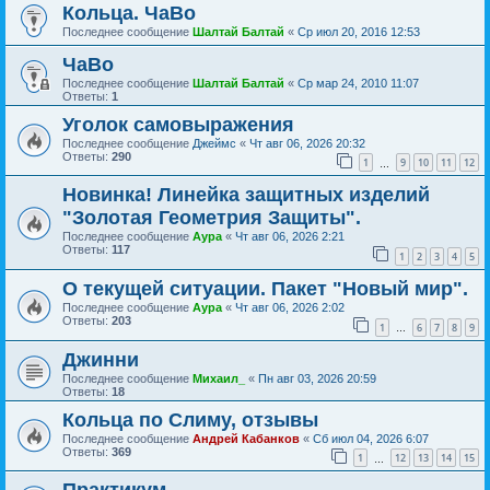
Кольца. ЧаВо
Последнее сообщение
Шалтай Балтай
«
Ср июл 20, 2016 12:53
ЧаВо
Последнее сообщение
Шалтай Балтай
«
Ср мар 24, 2010 11:07
Ответы:
1
Уголок самовыражения
Последнее сообщение
Джеймс
«
Чт авг 06, 2026 20:32
Ответы:
290
1
9
10
11
12
…
Новинка! Линейка защитных изделий
"Золотая Геометрия Защиты".
Последнее сообщение
Аура
«
Чт авг 06, 2026 2:21
Ответы:
117
1
2
3
4
5
О текущей ситуации. Пакет "Новый мир".
Последнее сообщение
Аура
«
Чт авг 06, 2026 2:02
Ответы:
203
1
6
7
8
9
…
Джинни
Последнее сообщение
Михаил_
«
Пн авг 03, 2026 20:59
Ответы:
18
Кольца по Слиму, отзывы
Последнее сообщение
Андрей Кабанков
«
Сб июл 04, 2026 6:07
Ответы:
369
1
12
13
14
15
…