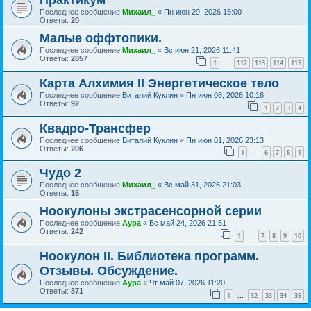
Практикум
Последнее сообщение
Михаил_
«
Пн июн 29, 2026 15:00
Ответы:
20
Малые оффтопики.
Последнее сообщение
Михаил_
«
Вс июн 21, 2026 11:41
Ответы:
2857
1
112
113
114
115
…
Карта Алхимия II Энергетическое тело
Последнее сообщение
Виталий Куклин
«
Пн июн 08, 2026 10:16
Ответы:
92
1
2
3
4
Квадро-Трансфер
Последнее сообщение
Виталий Куклин
«
Пн июн 01, 2026 23:13
Ответы:
206
1
6
7
8
9
…
Чудо 2
Последнее сообщение
Михаил_
«
Вс май 31, 2026 21:03
Ответы:
15
Ноокулоны экстрасенсорной серии
Последнее сообщение
Аура
«
Вс май 24, 2026 21:51
Ответы:
242
1
7
8
9
10
…
Ноокулон II. Библиотека программ.
Отзывы. Обсуждение.
Последнее сообщение
Аура
«
Чт май 07, 2026 11:20
Ответы:
871
1
32
33
34
35
…