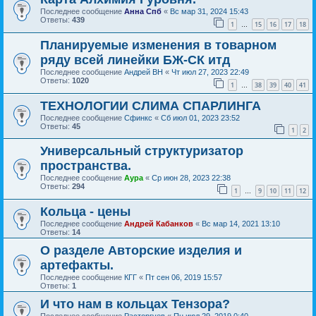
Последнее сообщение
Анна Спб
«
Вс мар 31, 2024 15:43
Ответы:
439
1
15
16
17
18
…
Планируемые изменения в товарном
ряду всей линейки БЖ-СК итд
Последнее сообщение
Андрей ВН
«
Чт июл 27, 2023 22:49
Ответы:
1020
1
38
39
40
41
…
ТЕХНОЛОГИИ СЛИМА СПАРЛИНГА
Последнее сообщение
Сфинкс
«
Сб июл 01, 2023 23:52
Ответы:
45
1
2
Универсальный структуризатор
пространства.
Последнее сообщение
Аура
«
Ср июн 28, 2023 22:38
Ответы:
294
1
9
10
11
12
…
Кольца - цены
Последнее сообщение
Андрей Кабанков
«
Вс мар 14, 2021 13:10
Ответы:
14
О разделе Авторские изделия и
артефакты.
Последнее сообщение
КГГ
«
Пт сен 06, 2019 15:57
Ответы:
1
И что нам в кольцах Тензора?
Последнее сообщение
Расторгуев
«
Пн июл 29, 2019 0:40