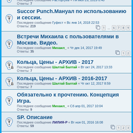
Ответы:
7
Succor Punch.Мануал по использованию
и сессии.
Последнее сообщение
Гуфест
«
Вс янв 14, 2018 22:53
Ответы:
219
1
6
7
8
9
…
Встречи Михаила с пользователями в
Москве. Видео.
Последнее сообщение
Михаил_
«
Чт дек 14, 2017 19:49
Ответы:
35
1
2
Кольца, Цены - АРХИВ - 2017
Последнее сообщение
Шалтай Балтай
«
Вт окт 24, 2017 13:33
Ответы:
7
Кольца, Цены - АРХИВ - 2016-2017
Последнее сообщение
Шалтай Балтай
«
Чт окт 12, 2017 8:59
Ответы:
7
Обязательно к прочтению. Концепция
Игра.
Последнее сообщение
Михаил_
«
Сб апр 01, 2017 10:04
Ответы:
9
SP. Описание
Последнее сообщение
ЛИЛИЯ-Р
«
Вт ноя 01, 2016 16:08
Ответы:
59
1
2
3