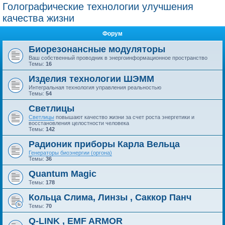
Голографические технологии улучшения
качества жизни
Форум
Биорезонансные модуляторы
Ваш собственный проводник в энергоинформационное пространство
Темы:
16
Изделия технологии ШЭММ
Интегральная технология управления реальностью
Темы:
54
Светлицы
Светлицы
повышают качество жизни за счет роста энергетики и
восстановления целостности человека
Темы:
142
Радионик приборы Карла Вельца
Генераторы биоэнергии (оргона)
Темы:
36
Quantum Magic
Темы:
178
Кольца Слима, Линзы , Саккор Панч
Темы:
70
Q-LINK , EMF ARMOR