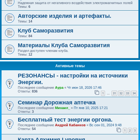
Надежная защита от негативного воздействия электромагнитных полей
Темы:
6
Авторские изделия и артефакты.
Темы:
14
Клуб Саморазвития
Темы:
84
Материалы Клуба Саморазвития
Раздел доступен членам клуба.
Темы:
12
Активные темы
РЕЗОНАНСЫ - настройки на источники
Энергии.
Последнее сообщение
Аура
«
Чт июн 18, 2026 17:46
Ответы:
836
1
31
32
33
34
…
Семинар Дорожная аптечка
Последнее сообщение
Михаил_
«
Пт янв 10, 2025 17:21
Ответы:
3
Бесплатный тест энергии оргона.
Последнее сообщение
Андрей Кабанков
«
Вс сен 01, 2024 9:48
Ответы:
54
1
2
3
Карта Алхимия I уровня.