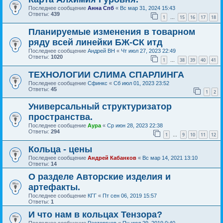
Последнее сообщение
Анна Спб
«
Вс мар 31, 2024 15:43
Ответы:
439
1
15
16
17
18
…
Планируемые изменения в товарном
ряду всей линейки БЖ-СК итд
Последнее сообщение
Андрей ВН
«
Чт июл 27, 2023 22:49
Ответы:
1020
1
38
39
40
41
…
ТЕХНОЛОГИИ СЛИМА СПАРЛИНГА
Последнее сообщение
Сфинкс
«
Сб июл 01, 2023 23:52
Ответы:
45
1
2
Универсальный структуризатор
пространства.
Последнее сообщение
Аура
«
Ср июн 28, 2023 22:38
Ответы:
294
1
9
10
11
12
…
Кольца - цены
Последнее сообщение
Андрей Кабанков
«
Вс мар 14, 2021 13:10
Ответы:
14
О разделе Авторские изделия и
артефакты.
Последнее сообщение
КГГ
«
Пт сен 06, 2019 15:57
Ответы:
1
И что нам в кольцах Тензора?
Последнее сообщение
Расторгуев
«
Пн июл 29, 2019 0:40