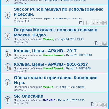
Ответы:
7
Succor Punch.Мануал по использованию
и сессии.
Последнее сообщение
Гуфест
«
Вс янв 14, 2018 22:53
Ответы:
219
1
6
7
8
9
…
Встречи Михаила с пользователями в
Москве. Видео.
Последнее сообщение
Михаил_
«
Чт дек 14, 2017 19:49
Ответы:
35
1
2
Кольца, Цены - АРХИВ - 2017
Последнее сообщение
Шалтай Балтай
«
Вт окт 24, 2017 13:33
Ответы:
7
Кольца, Цены - АРХИВ - 2016-2017
Последнее сообщение
Шалтай Балтай
«
Чт окт 12, 2017 8:59
Ответы:
7
Обязательно к прочтению. Концепция
Игра.
Последнее сообщение
Михаил_
«
Сб апр 01, 2017 10:04
Ответы:
9
SP. Описание
Последнее сообщение
ЛИЛИЯ-Р
«
Вт ноя 01, 2016 16:08
Ответы:
59
1
2
3