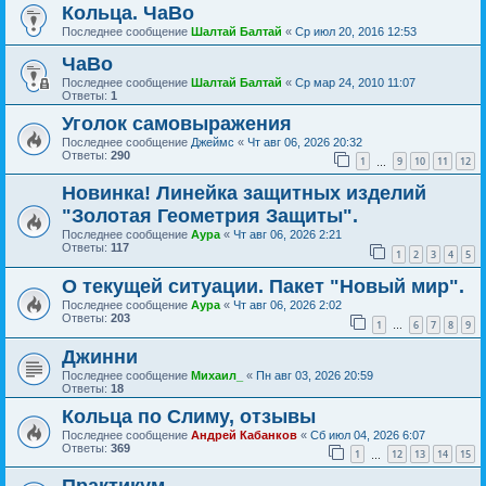
Кольца. ЧаВо
Последнее сообщение
Шалтай Балтай
«
Ср июл 20, 2016 12:53
ЧаВо
Последнее сообщение
Шалтай Балтай
«
Ср мар 24, 2010 11:07
Ответы:
1
Уголок самовыражения
Последнее сообщение
Джеймс
«
Чт авг 06, 2026 20:32
Ответы:
290
1
9
10
11
12
…
Новинка! Линейка защитных изделий
"Золотая Геометрия Защиты".
Последнее сообщение
Аура
«
Чт авг 06, 2026 2:21
Ответы:
117
1
2
3
4
5
О текущей ситуации. Пакет "Новый мир".
Последнее сообщение
Аура
«
Чт авг 06, 2026 2:02
Ответы:
203
1
6
7
8
9
…
Джинни
Последнее сообщение
Михаил_
«
Пн авг 03, 2026 20:59
Ответы:
18
Кольца по Слиму, отзывы
Последнее сообщение
Андрей Кабанков
«
Сб июл 04, 2026 6:07
Ответы:
369
1
12
13
14
15
…