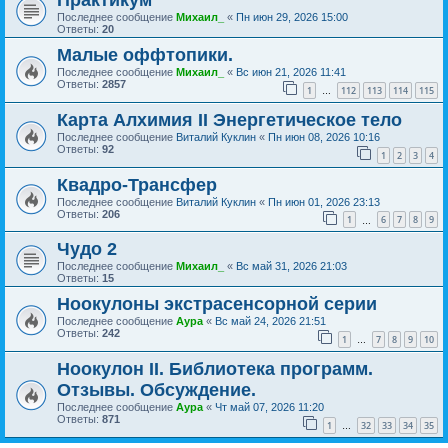
Практикум
Последнее сообщение
Михаил_
«
Пн июн 29, 2026 15:00
Ответы:
20
Малые оффтопики.
Последнее сообщение
Михаил_
«
Вс июн 21, 2026 11:41
Ответы:
2857
1
112
113
114
115
…
Карта Алхимия II Энергетическое тело
Последнее сообщение
Виталий Куклин
«
Пн июн 08, 2026 10:16
Ответы:
92
1
2
3
4
Квадро-Трансфер
Последнее сообщение
Виталий Куклин
«
Пн июн 01, 2026 23:13
Ответы:
206
1
6
7
8
9
…
Чудо 2
Последнее сообщение
Михаил_
«
Вс май 31, 2026 21:03
Ответы:
15
Ноокулоны экстрасенсорной серии
Последнее сообщение
Аура
«
Вс май 24, 2026 21:51
Ответы:
242
1
7
8
9
10
…
Ноокулон II. Библиотека программ.
Отзывы. Обсуждение.
Последнее сообщение
Аура
«
Чт май 07, 2026 11:20
Ответы:
871
1
32
33
34
35
…