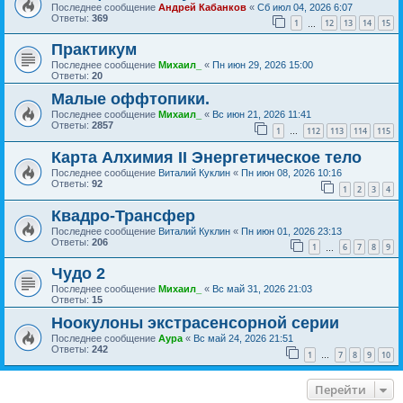
Последнее сообщение
Андрей Кабанков
«
Сб июл 04, 2026 6:07
Ответы:
369
1
12
13
14
15
…
Практикум
Последнее сообщение
Михаил_
«
Пн июн 29, 2026 15:00
Ответы:
20
Малые оффтопики.
Последнее сообщение
Михаил_
«
Вс июн 21, 2026 11:41
Ответы:
2857
1
112
113
114
115
…
Карта Алхимия II Энергетическое тело
Последнее сообщение
Виталий Куклин
«
Пн июн 08, 2026 10:16
Ответы:
92
1
2
3
4
Квадро-Трансфер
Последнее сообщение
Виталий Куклин
«
Пн июн 01, 2026 23:13
Ответы:
206
1
6
7
8
9
…
Чудо 2
Последнее сообщение
Михаил_
«
Вс май 31, 2026 21:03
Ответы:
15
Ноокулоны экстрасенсорной серии
Последнее сообщение
Аура
«
Вс май 24, 2026 21:51
Ответы:
242
1
7
8
9
10
…
Перейти