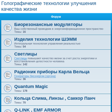
Голографические технологии улучшения
качества жизни
Форум
Биорезонансные модуляторы
Ваш собственный проводник в энергоинформационное пространство
Темы:
16
Изделия технологии ШЭММ
Интегральная технология управления реальностью
Темы:
54
Светлицы
Светлицы
повышают качество жизни за счет роста энергетики и
восстановления целостности человека
Темы:
142
Радионик приборы Карла Вельца
Генераторы биоэнергии (оргона)
Темы:
36
Quantum Magic
Темы:
178
Кольца Слима, Линзы , Саккор Панч
Темы:
70
Q-LINK , EMF ARMOR