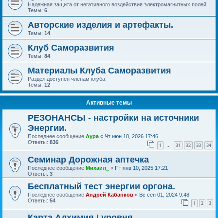
Надежная защита от негативного воздействия электромагнитных полей
Темы:
6
Авторские изделия и артефакты.
Темы:
14
Клуб Саморазвития
Темы:
84
Материалы Клуба Саморазвития
Раздел доступен членам клуба.
Темы:
12
Активные темы
РЕЗОНАНСЫ - настройки на источники
Энергии.
Последнее сообщение
Аура
«
Чт июн 18, 2026 17:46
Ответы:
836
1
31
32
33
34
…
Семинар Дорожная аптечка
Последнее сообщение
Михаил_
«
Пт янв 10, 2025 17:21
Ответы:
3
Бесплатный тест энергии оргона.
Последнее сообщение
Андрей Кабанков
«
Вс сен 01, 2024 9:48
Ответы:
54
1
2
3
Карта Алхимия I уровня.