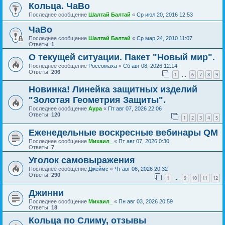
Кольца. ЧаВо
Последнее сообщение
Шалтай Балтай
«
Ср июл 20, 2016 12:53
ЧаВо
Последнее сообщение
Шалтай Балтай
«
Ср мар 24, 2010 11:07
Ответы:
1
О текущей ситуации. Пакет "Новый мир".
Последнее сообщение
Россомаха
«
Сб авг 08, 2026 12:14
Ответы:
206
1
6
7
8
9
…
Новинка! Линейка защитных изделий
"Золотая Геометрия Защиты".
Последнее сообщение
Аура
«
Пт авг 07, 2026 22:06
Ответы:
120
1
2
3
4
5
Еженедельные воскресные вебинары QM
Последнее сообщение
Михаил_
«
Пт авг 07, 2026 0:30
Ответы:
7
Уголок самовыражения
Последнее сообщение
Джеймс
«
Чт авг 06, 2026 20:32
Ответы:
290
1
9
10
11
12
…
Джинни
Последнее сообщение
Михаил_
«
Пн авг 03, 2026 20:59
Ответы:
18
Кольца по Слиму, отзывы