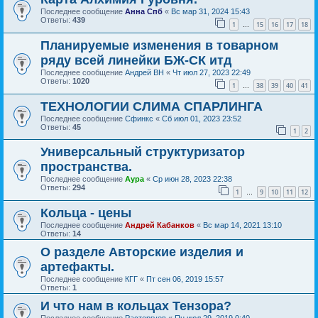
Последнее сообщение
Анна Спб
«
Вс мар 31, 2024 15:43
Ответы:
439
1
15
16
17
18
…
Планируемые изменения в товарном
ряду всей линейки БЖ-СК итд
Последнее сообщение
Андрей ВН
«
Чт июл 27, 2023 22:49
Ответы:
1020
1
38
39
40
41
…
ТЕХНОЛОГИИ СЛИМА СПАРЛИНГА
Последнее сообщение
Сфинкс
«
Сб июл 01, 2023 23:52
Ответы:
45
1
2
Универсальный структуризатор
пространства.
Последнее сообщение
Аура
«
Ср июн 28, 2023 22:38
Ответы:
294
1
9
10
11
12
…
Кольца - цены
Последнее сообщение
Андрей Кабанков
«
Вс мар 14, 2021 13:10
Ответы:
14
О разделе Авторские изделия и
артефакты.
Последнее сообщение
КГГ
«
Пт сен 06, 2019 15:57
Ответы:
1
И что нам в кольцах Тензора?
Последнее сообщение
Расторгуев
«
Пн июл 29, 2019 0:40