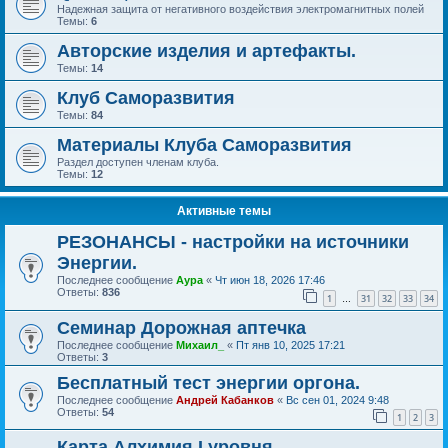
Надежная защита от негативного воздействия электромагнитных полей
Темы:
6
Авторские изделия и артефакты.
Темы:
14
Клуб Саморазвития
Темы:
84
Материалы Клуба Саморазвития
Раздел доступен членам клуба.
Темы:
12
Активные темы
РЕЗОНАНСЫ - настройки на источники
Энергии.
Последнее сообщение
Аура
«
Чт июн 18, 2026 17:46
Ответы:
836
1
31
32
33
34
…
Семинар Дорожная аптечка
Последнее сообщение
Михаил_
«
Пт янв 10, 2025 17:21
Ответы:
3
Бесплатный тест энергии оргона.
Последнее сообщение
Андрей Кабанков
«
Вс сен 01, 2024 9:48
Ответы:
54
1
2
3
Карта Алхимия I уровня.