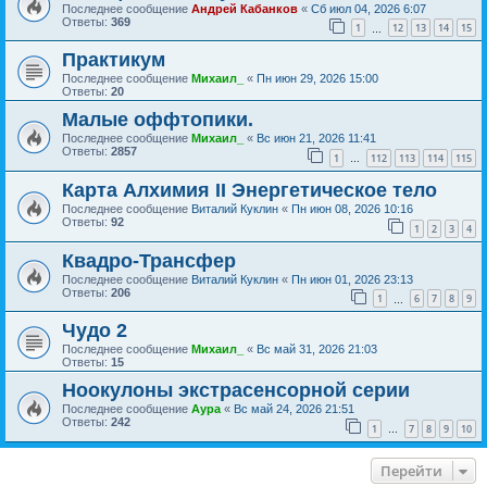
Последнее сообщение
Андрей Кабанков
«
Сб июл 04, 2026 6:07
Ответы:
369
1
12
13
14
15
…
Практикум
Последнее сообщение
Михаил_
«
Пн июн 29, 2026 15:00
Ответы:
20
Малые оффтопики.
Последнее сообщение
Михаил_
«
Вс июн 21, 2026 11:41
Ответы:
2857
1
112
113
114
115
…
Карта Алхимия II Энергетическое тело
Последнее сообщение
Виталий Куклин
«
Пн июн 08, 2026 10:16
Ответы:
92
1
2
3
4
Квадро-Трансфер
Последнее сообщение
Виталий Куклин
«
Пн июн 01, 2026 23:13
Ответы:
206
1
6
7
8
9
…
Чудо 2
Последнее сообщение
Михаил_
«
Вс май 31, 2026 21:03
Ответы:
15
Ноокулоны экстрасенсорной серии
Последнее сообщение
Аура
«
Вс май 24, 2026 21:51
Ответы:
242
1
7
8
9
10
…
Перейти