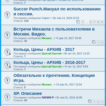
Ответы:
7
Succor Punch.Мануал по использованию
и сессии.
Последнее сообщение
Гуфест
«
Вс янв 14, 2018 22:53
Ответы:
219
1
6
7
8
9
…
Встречи Михаила с пользователями в
Москве. Видео.
Последнее сообщение
Михаил_
«
Чт дек 14, 2017 19:49
Ответы:
35
1
2
Кольца, Цены - АРХИВ - 2017
Последнее сообщение
Шалтай Балтай
«
Вт окт 24, 2017 13:33
Ответы:
7
Кольца, Цены - АРХИВ - 2016-2017
Последнее сообщение
Шалтай Балтай
«
Чт окт 12, 2017 8:59
Ответы:
7
Обязательно к прочтению. Концепция
Игра.
Последнее сообщение
Михаил_
«
Сб апр 01, 2017 10:04
Ответы:
9
SP. Описание
Последнее сообщение
ЛИЛИЯ-Р
«
Вт ноя 01, 2016 16:08
Ответы:
59
1
2
3