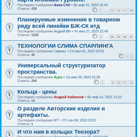
Последнее сообщение
Анна Спб
«
Вс мар 31, 2024 15:43
Ответы:
439
1
15
16
17
18
…
Планируемые изменения в товарном
ряду всей линейки БЖ-СК итд
Последнее сообщение
Андрей ВН
«
Чт июл 27, 2023 22:49
Ответы:
1020
1
38
39
40
41
…
ТЕХНОЛОГИИ СЛИМА СПАРЛИНГА
Последнее сообщение
Сфинкс
«
Сб июл 01, 2023 23:52
Ответы:
45
1
2
Универсальный структуризатор
пространства.
Последнее сообщение
Аура
«
Ср июн 28, 2023 22:38
Ответы:
294
1
9
10
11
12
…
Кольца - цены
Последнее сообщение
Андрей Кабанков
«
Вс мар 14, 2021 13:10
Ответы:
14
О разделе Авторские изделия и
артефакты.
Последнее сообщение
КГГ
«
Пт сен 06, 2019 15:57
Ответы:
1
И что нам в кольцах Тензора?
Последнее сообщение
Расторгуев
«
Пн июл 29, 2019 0:40