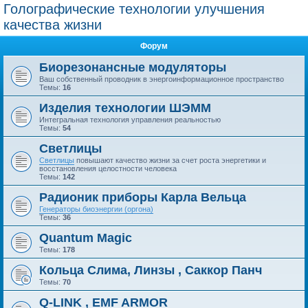
Голографические технологии улучшения
качества жизни
Форум
Биорезонансные модуляторы
Ваш собственный проводник в энергоинформационное пространство
Темы:
16
Изделия технологии ШЭММ
Интегральная технология управления реальностью
Темы:
54
Светлицы
Светлицы
повышают качество жизни за счет роста энергетики и
восстановления целостности человека
Темы:
142
Радионик приборы Карла Вельца
Генераторы биоэнергии (оргона)
Темы:
36
Quantum Magic
Темы:
178
Кольца Слима, Линзы , Саккор Панч
Темы:
70
Q-LINK , EMF ARMOR