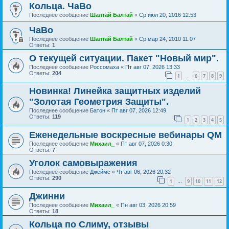
Кольца. ЧаВо
Последнее сообщение
Шалтай Балтай
«
Ср июл 20, 2016 12:53
ЧаВо
Последнее сообщение
Шалтай Балтай
«
Ср мар 24, 2010 11:07
Ответы:
1
О текущей ситуации. Пакет "Новый мир".
Последнее сообщение
Россомаха
«
Пт авг 07, 2026 13:33
Ответы:
204
1
6
7
8
9
…
Новинка! Линейка защитных изделий
"Золотая Геометрия Защиты".
Последнее сообщение
Батон
«
Пт авг 07, 2026 12:49
Ответы:
119
1
2
3
4
5
Еженедельные воскресные вебинары QM
Последнее сообщение
Михаил_
«
Пт авг 07, 2026 0:30
Ответы:
7
Уголок самовыражения
Последнее сообщение
Джеймс
«
Чт авг 06, 2026 20:32
Ответы:
290
1
9
10
11
12
…
Джинни
Последнее сообщение
Михаил_
«
Пн авг 03, 2026 20:59
Ответы:
18
Кольца по Слиму, отзывы