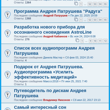
Ответы:
1364
1
52
53
54
55
…
Программа Андрея Патрушева "Радуга"
Последнее сообщение
Андрей Патрушев
«
Пн дек 22, 2025 19:59
Ответы:
1368
1
52
53
54
55
…
Разработка нового прибора для
осознанного сновидения AstroLine
Последнее сообщение
Андрей Кабанков
«
Вс ноя 24, 2024 8:08
Ответы:
276
1
9
10
11
12
…
Список всех аудиопрограмм Андрея
Патрушева
Последнее сообщение
Данила Мастер
«
Сб фев 03, 2024 15:40
Ответы:
4
Подарок от Андрея Патрушева.
Аудиопрограмма «Усилить
эффективность медитаций»
Последнее сообщение
Макссс2018
«
Пт июн 25, 2021 7:40
Ответы:
1
Путеводитель по дискам Андрея
Патрушева
Последнее сообщение
Владимир Никонов
«
Сб июл 22, 2017 23:13
Самый интересный сон