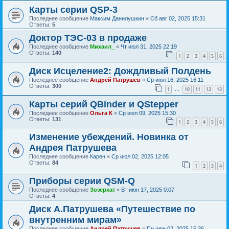
Карты серии QSP-3
Последнее сообщение
Максим Данилушкин
«
Сб авг 02, 2025 15:31
Ответы:
5
Доктор ТЭС-03 в продаже
Последнее сообщение
Михаил_
«
Чт июл 31, 2025 22:19
Ответы:
140
1
2
3
4
5
6
Диск Исцеление2: Дождливый Полдень
Последнее сообщение
Андрей Патрушев
«
Ср июл 16, 2025 16:11
Ответы:
300
1
10
11
12
13
…
Карты серий QBinder и QStepper
Последнее сообщение
Ольга К
«
Ср июл 09, 2025 15:30
Ответы:
131
1
2
3
4
5
6
Изменение убеждений. Новинка от
Андрея Патрушева
Последнее сообщение
Карен
«
Ср июл 02, 2025 12:05
Ответы:
84
1
2
3
4
Приборы серии QSM-Q
Последнее сообщение
Зозерхат
«
Вт июн 17, 2025 0:07
Ответы:
4
Диск А.Патрушева «Путешествие по
внутренним мирам»
Последнее сообщение
Андрей Патрушев
«
Пн июн 02, 2025 15:26