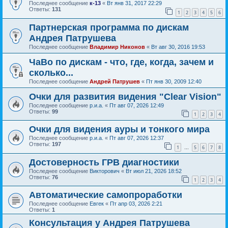
Последнее сообщение
к-13
«
Вт янв 31, 2017 22:29
Ответы:
131
1
2
3
4
5
6
Партнерская программа по дискам
Андрея Патрушева
Последнее сообщение
Владимир Никонов
«
Вт авг 30, 2016 19:53
ЧаВо по дискам - что, где, когда, зачем и
сколько...
Последнее сообщение
Андрей Патрушев
«
Пт янв 30, 2009 12:40
Очки для развития видения "Clear Vision"
Последнее сообщение
р.и.а.
«
Пт авг 07, 2026 12:49
Ответы:
99
1
2
3
4
Очки для видения ауры и тонкого мира
Последнее сообщение
р.и.а.
«
Пт авг 07, 2026 12:37
Ответы:
197
1
5
6
7
8
…
Достоверность ГРВ диагностики
Последнее сообщение
Викторович
«
Вт июл 21, 2026 18:52
Ответы:
76
1
2
3
4
Автоматические самопроработки
Последнее сообщение
Евгек
«
Пт апр 03, 2026 2:21
Ответы:
1
Консультация у Андрея Патрушева