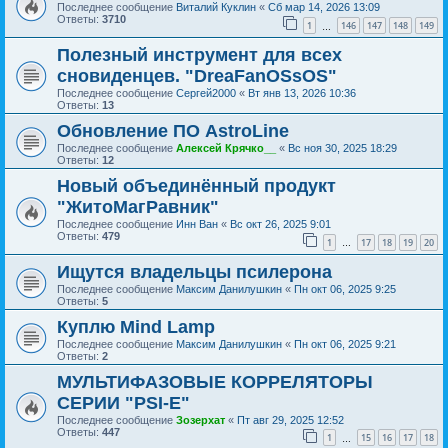
Последнее сообщение
Виталий Куклин
«
Сб мар 14, 2026 13:09
Ответы:
3710
1
146
147
148
149
…
Полезный инструмент для всех
сновиденцев. "DreaFanOSsOS"
Последнее сообщение
Сергей2000
«
Вт янв 13, 2026 10:36
Ответы:
13
Обновление ПО AstroLine
Последнее сообщение
Алексей Крячко__
«
Вс ноя 30, 2025 18:29
Ответы:
12
Новый объединённый продукт
"ЖитоМагРавник"
Последнее сообщение
Инн Ван
«
Вс окт 26, 2025 9:01
Ответы:
479
1
17
18
19
20
…
Ищутся владельцы псилерона
Последнее сообщение
Максим Данилушкин
«
Пн окт 06, 2025 9:25
Ответы:
5
Куплю Mind Lamp
Последнее сообщение
Максим Данилушкин
«
Пн окт 06, 2025 9:21
Ответы:
2
МУЛЬТИФАЗОВЫЕ КОРРЕЛЯТОРЫ
СЕРИИ "PSI-E"
Последнее сообщение
Зозерхат
«
Пт авг 29, 2025 12:52
Ответы:
447
1
15
16
17
18
…