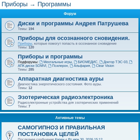
Приборы → Программы
Форум
Диски и программы Андрея Патрушева
Темы:
194
Приборы для осознанного сновидения.
Приборы
, которые помогут попасть в осознанное сновидение
Темы:
120
Приборы и программы
Подфорумы:
Ментальные игры
,
БИОМЕДИС
,
Доктор ТЭС-03
,
АПК диски SOMVI
,
Псилерон
,
Альфария
,
Clear Vision
Темы:
285
Аппаратная диагностика ауры
Диагностика энергетического состояния. Фото ауры.
Темы:
12
Эзотерическая радиоэлектроника
Радиоэлектронные устройства для эзотерических применений
Темы:
7
Активные темы
САМОГИПНОЗ И ПРАВИЛЬНАЯ
ПОСТАНОВКА ЦЕЛЕЙ
Последнее сообщение
Карен
«
Вт июн 30, 2026 15:12