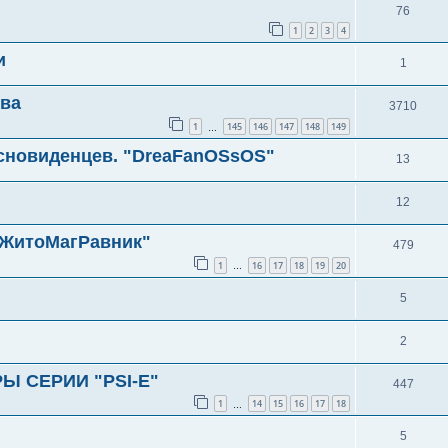
76
1
2
3
4
и
1
ева
3710
1
145
146
147
148
149
…
 сновиденцев. "DreaFanOSsOS"
13
12
"ЖитоМагРавник"
479
1
16
17
18
19
20
…
5
2
 СЕРИИ "PSI-E"
447
1
14
15
16
17
18
…
5