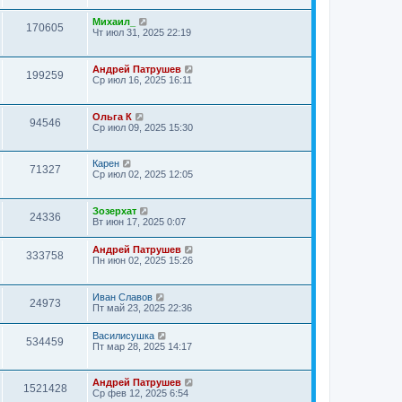
Михаил_
170605
Чт июл 31, 2025 22:19
Андрей Патрушев
199259
Ср июл 16, 2025 16:11
Ольга К
94546
Ср июл 09, 2025 15:30
Карен
71327
Ср июл 02, 2025 12:05
Зозерхат
24336
Вт июн 17, 2025 0:07
Андрей Патрушев
333758
Пн июн 02, 2025 15:26
Иван Славов
24973
Пт май 23, 2025 22:36
Василисушка
534459
Пт мар 28, 2025 14:17
Андрей Патрушев
1521428
Ср фев 12, 2025 6:54