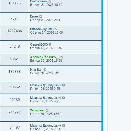
Викторович
184176
Вт июл 21, 2026 18:52
Евгек
7824
Пт апр 03, 2026 2:21
Виталий Куклин
1217486
Сб мар 14, 2026 13:09
Сергей2000
54248
Вт янв 13, 2026 10:36
Алексей Крячко__
58521
Вс ноя 30, 2025 18:29
Инн Ван
132838
Вс окт 26, 2025 9:01
Максим Данилушкин
60562
Пн окт 06, 2025 9:25
Максим Данилушкин
56285
Пн окт 06, 2025 9:21
Зозерхат
244991
Пт авг 29, 2025 12:52
Максим Данилушкин
24497
Сб авг 02, 2025 15:31