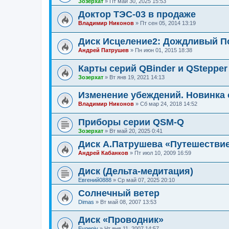
Зозерхат
»
Пт май 30, 2025 15:53
Доктор ТЭС-03 в продаже
Владимир Никонов
»
Пт сен 05, 2014 13:19
Диск Исцеление2: Дождливый П
Андрей Патрушев
»
Пн июн 01, 2015 18:38
Карты серий QBinder и QStepper
Зозерхат
»
Вт янв 19, 2021 14:13
Изменение убеждений. Новинка 
Владимир Никонов
»
Сб мар 24, 2018 14:52
Приборы серии QSM-Q
Зозерхат
»
Вт май 20, 2025 0:41
Диск А.Патрушева «Путешестви
Андрей Кабанков
»
Пт июл 10, 2009 16:59
Диск (Дельта-медитация)
Евгений0888
»
Ср май 07, 2025 20:10
Солнечный ветер
Dimas
»
Вт май 08, 2007 13:53
Диск «Проводник»
Evgeniy
»
Чт янв 11, 2007 14:57