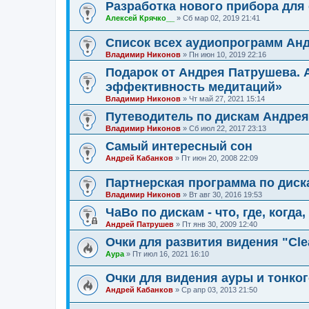
Разработка нового прибора для
Алексей Крячко__
»
Сб мар 02, 2019 21:41
Список всех аудиопрограмм Ан
Владимир Никонов
»
Пн июн 10, 2019 22:16
Подарок от Андрея Патрушева.
эффективность медитаций»
Владимир Никонов
»
Чт май 27, 2021 15:14
Путеводитель по дискам Андре
Владимир Никонов
»
Сб июл 22, 2017 23:13
Самый интересный сон
Андрей Кабанков
»
Пт июн 20, 2008 22:09
Партнерская программа по дис
Владимир Никонов
»
Вт авг 30, 2016 19:53
ЧаВо по дискам - что, где, когда,
Андрей Патрушев
»
Пт янв 30, 2009 12:40
Очки для развития видения "Clea
Аура
»
Пт июл 16, 2021 16:10
Очки для видения ауры и тонко
Андрей Кабанков
»
Ср апр 03, 2013 21:50