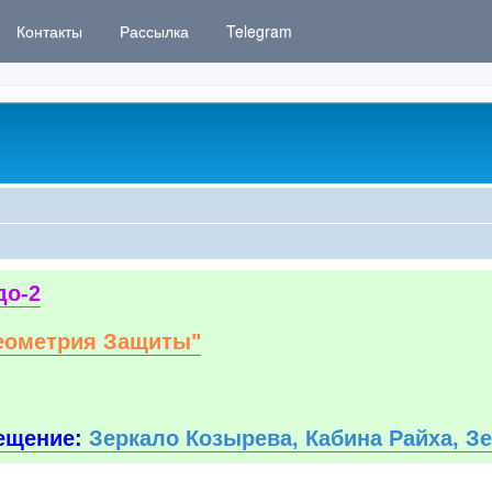
Контакты
Рассылка
Telegram
до-2
еометрия Защиты"
ещение:
Зеркало Козырева, Кабина Райха, З