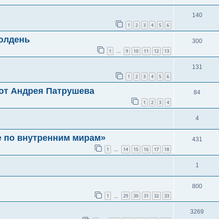
140
1
2
3
4
5
6
олдень
300
1
9
10
11
12
13
…
131
1
2
3
4
5
6
от Андрея Патрушева
84
1
2
3
4
4
е по внутренним мирам»
431
1
14
15
16
17
18
…
1
800
1
29
30
31
32
33
…
3269