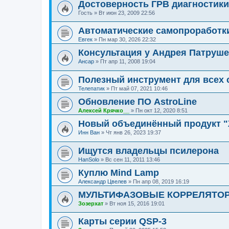
Достоверность ГРВ диагностики
Гость
»
Вт июн 23, 2009 22:56
Автоматические самопроработк
Евгек
»
Пн мар 30, 2026 22:32
Консультация у Андрея Патруш
Ансар
»
Пт апр 11, 2008 19:04
Полезный инструмент для всех
Телепатик
»
Пт май 07, 2021 10:46
Обновление ПО AstroLine
Алексей Крячко__
»
Пн окт 12, 2020 8:51
Новый объединённый продукт 
Инн Ван
»
Чт янв 26, 2023 19:37
Ищутся владельцы псилерона
HanSolo
»
Вс сен 11, 2011 13:46
Куплю Mind Lamp
Александр Цвелев
»
Пн апр 08, 2019 16:19
МУЛЬТИФАЗОВЫЕ КОРРЕЛЯТОРЫ
Зозерхат
»
Вт ноя 15, 2016 19:01
Карты серии QSP-3