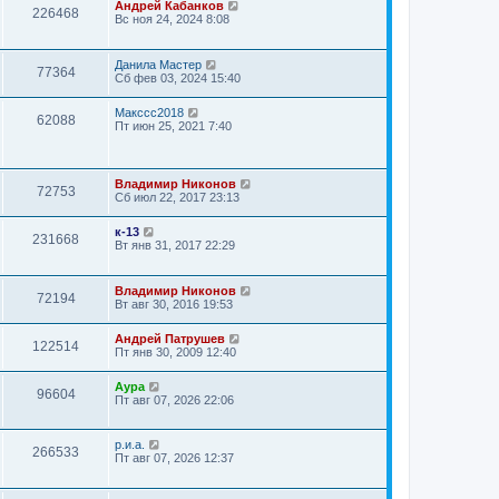
о
Андрей Кабанков
н
е
226468
о
Вс ноя 24, 2024 8:08
и
м
б
ю
у
щ
с
е
о
Данила Мастер
77364
н
о
Сб фев 03, 2024 15:40
и
б
ю
щ
Макссс2018
е
62088
Пт июн 25, 2021 7:40
н
и
ю
Владимир Никонов
72753
Сб июл 22, 2017 23:13
к-13
231668
Вт янв 31, 2017 22:29
Владимир Никонов
72194
Вт авг 30, 2016 19:53
Андрей Патрушев
122514
Пт янв 30, 2009 12:40
Аура
96604
Пт авг 07, 2026 22:06
р.и.а.
266533
Пт авг 07, 2026 12:37