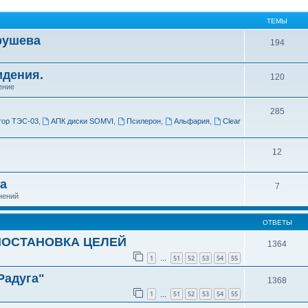
ТЕМЫ
рушева
194
идения.
120
ение
285
тор ТЭС-03
,
АПК диски SOMVI
,
Псилерон
,
Альфария
,
Clear
12
а
7
нений
ОТВЕТЫ
ПОСТАНОВКА ЦЕЛЕЙ
1364
1
51
52
53
54
55
…
Радуга"
1368
1
51
52
53
54
55
…