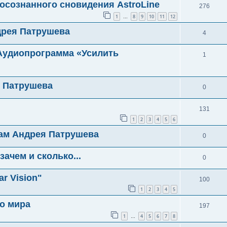
 осознанного сновидения AstroLine
276
1
8
9
10
11
12
…
дрея Патрушева
4
 Аудиопрограмма «Усилить
1
я Патрушева
0
131
1
2
3
4
5
6
кам Андрея Патрушева
0
 зачем и сколько...
0
r Vision"
100
1
2
3
4
5
го мира
197
1
4
5
6
7
8
…