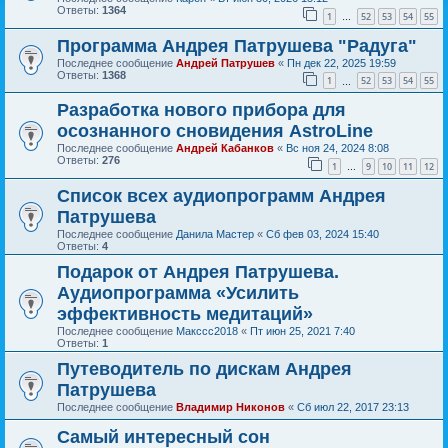
Ответы:
1364
1
52
53
54
55
…
Программа Андрея Патрушева "Радуга"
Последнее сообщение
Андрей Патрушев
«
Пн дек 22, 2025 19:59
Ответы:
1368
1
52
53
54
55
…
Разработка нового прибора для
осознанного сновидения AstroLine
Последнее сообщение
Андрей Кабанков
«
Вс ноя 24, 2024 8:08
Ответы:
276
1
9
10
11
12
…
Список всех аудиопрограмм Андрея
Патрушева
Последнее сообщение
Данила Мастер
«
Сб фев 03, 2024 15:40
Ответы:
4
Подарок от Андрея Патрушева.
Аудиопрограмма «Усилить
эффективность медитаций»
Последнее сообщение
Макссс2018
«
Пт июн 25, 2021 7:40
Ответы:
1
Путеводитель по дискам Андрея
Патрушева
Последнее сообщение
Владимир Никонов
«
Сб июл 22, 2017 23:13
Самый интересный сон