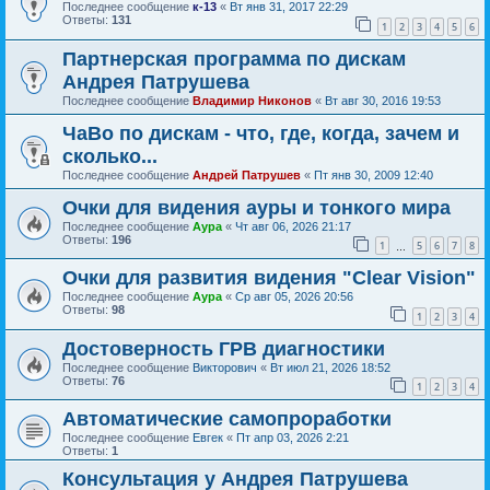
Последнее сообщение
к-13
«
Вт янв 31, 2017 22:29
Ответы:
131
1
2
3
4
5
6
Партнерская программа по дискам
Андрея Патрушева
Последнее сообщение
Владимир Никонов
«
Вт авг 30, 2016 19:53
ЧаВо по дискам - что, где, когда, зачем и
сколько...
Последнее сообщение
Андрей Патрушев
«
Пт янв 30, 2009 12:40
Очки для видения ауры и тонкого мира
Последнее сообщение
Аура
«
Чт авг 06, 2026 21:17
Ответы:
196
1
5
6
7
8
…
Очки для развития видения "Clear Vision"
Последнее сообщение
Аура
«
Ср авг 05, 2026 20:56
Ответы:
98
1
2
3
4
Достоверность ГРВ диагностики
Последнее сообщение
Викторович
«
Вт июл 21, 2026 18:52
Ответы:
76
1
2
3
4
Автоматические самопроработки
Последнее сообщение
Евгек
«
Пт апр 03, 2026 2:21
Ответы:
1
Консультация у Андрея Патрушева