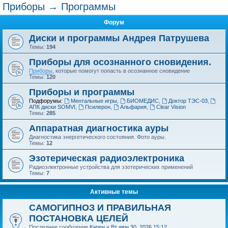
Приборы → Программы
Форум
Диски и программы Андрея Патрушева
Темы:
194
Приборы для осознанного сновидения.
Приборы
, которые помогут попасть в осознанное сновидение
Темы:
120
Приборы и программы
Подфорумы:
Ментальные игры
,
БИОМЕДИС
,
Доктор ТЭС-03
,
АПК диски SOMVI
,
Псилерон
,
Альфария
,
Clear Vision
Темы:
285
Аппаратная диагностика ауры
Диагностика энергетического состояния. Фото ауры.
Темы:
12
Эзотерическая радиоэлектроника
Радиоэлектронные устройства для эзотерических применений
Темы:
7
Активные темы
САМОГИПНОЗ И ПРАВИЛЬНАЯ
ПОСТАНОВКА ЦЕЛЕЙ
Последнее сообщение
Карен
«
Вт июн 30, 2026 15:12