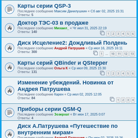
Карты серии QSP-3
Последнее сообщение
Максим Данилушкин
«
Сб авг 02, 2025 15:31
Ответы:
5
Доктор ТЭС-03 в продаже
Последнее сообщение
Михаил_
«
Чт июл 31, 2025 22:19
Ответы:
140
1
2
3
4
5
6
Диск Исцеление2: Дождливый Полдень
Последнее сообщение
Андрей Патрушев
«
Ср июл 16, 2025 16:11
Ответы:
300
1
10
11
12
13
…
Карты серий QBinder и QStepper
Последнее сообщение
Ольга К
«
Ср июл 09, 2025 15:30
Ответы:
131
1
2
3
4
5
6
Изменение убеждений. Новинка от
Андрея Патрушева
Последнее сообщение
Карен
«
Ср июл 02, 2025 12:05
Ответы:
84
1
2
3
4
Приборы серии QSM-Q
Последнее сообщение
Зозерхат
«
Вт июн 17, 2025 0:07
Ответы:
4
Диск А.Патрушева «Путешествие по
внутренним мирам»
Последнее сообщение
Андрей Патрушев
«
Пн июн 02, 2025 15:26