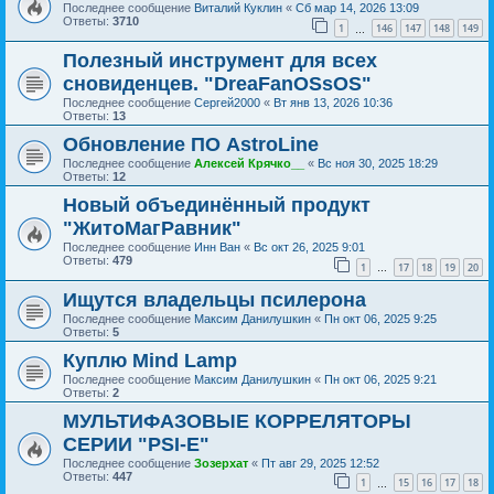
Последнее сообщение
Виталий Куклин
«
Сб мар 14, 2026 13:09
Ответы:
3710
1
146
147
148
149
…
Полезный инструмент для всех
сновиденцев. "DreaFanOSsOS"
Последнее сообщение
Сергей2000
«
Вт янв 13, 2026 10:36
Ответы:
13
Обновление ПО AstroLine
Последнее сообщение
Алексей Крячко__
«
Вс ноя 30, 2025 18:29
Ответы:
12
Новый объединённый продукт
"ЖитоМагРавник"
Последнее сообщение
Инн Ван
«
Вс окт 26, 2025 9:01
Ответы:
479
1
17
18
19
20
…
Ищутся владельцы псилерона
Последнее сообщение
Максим Данилушкин
«
Пн окт 06, 2025 9:25
Ответы:
5
Куплю Mind Lamp
Последнее сообщение
Максим Данилушкин
«
Пн окт 06, 2025 9:21
Ответы:
2
МУЛЬТИФАЗОВЫЕ КОРРЕЛЯТОРЫ
СЕРИИ "PSI-E"
Последнее сообщение
Зозерхат
«
Пт авг 29, 2025 12:52
Ответы:
447
1
15
16
17
18
…