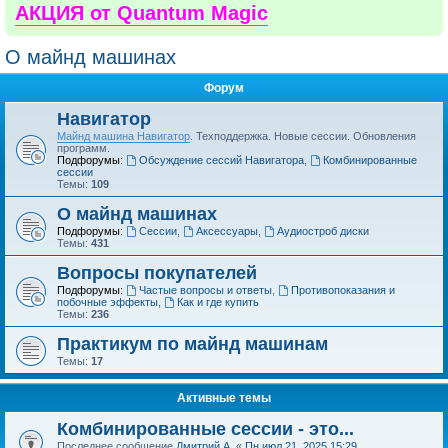
АКЦИЯ от Quantum Magic
О майнд машинах
Форум
Навигатор
Майнд машина Навигатор
. Техподдержка. Новые сессии. Обновления
программ.
Подфорумы:
Обсуждение сессий Навигатора
,
Комбинированные
сессии
Темы:
109
О майнд машинах
Подфорумы:
Сессии
,
Аксессуары
,
Аудиостроб диски
Темы:
431
Вопросы покупателей
Подфорумы:
Частые вопросы и ответы
,
Противопоказания и
побочные эффекты
,
Как и где купить
Темы:
236
Практикум по майнд машинам
Темы:
17
Активные темы
Комбинированные сессии - это...
Последнее сообщение
Дмитрий А.
«
Пн июл 21, 2025 15:29