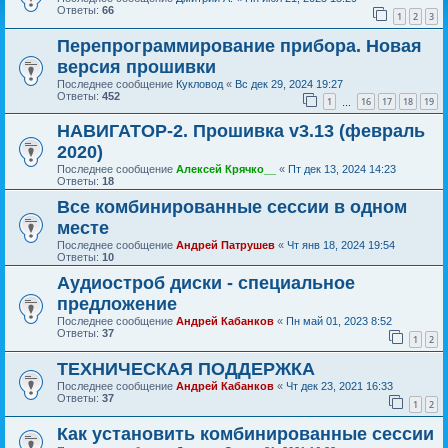
Ответы:
66
1
2
3
Перепрограммирование прибора. Новая
версия прошивки
Последнее сообщение
Кукловод
«
Вс дек 29, 2024 19:27
Ответы:
452
1
16
17
18
19
…
НАВИГАТОР-2. Прошивка v3.13 (февраль
2020)
Последнее сообщение
Алексей Крячко__
«
Пт дек 13, 2024 14:23
Ответы:
18
Все комбинированные сессии в одном
месте
Последнее сообщение
Андрей Патрушев
«
Чт янв 18, 2024 19:54
Ответы:
10
Аудиостроб диски - специальное
предложение
Последнее сообщение
Андрей Кабанков
«
Пн май 01, 2023 8:52
Ответы:
37
1
2
ТЕХНИЧЕСКАЯ ПОДДЕРЖКА
Последнее сообщение
Андрей Кабанков
«
Чт дек 23, 2021 16:33
Ответы:
37
1
2
Как установить комбинированные сессии