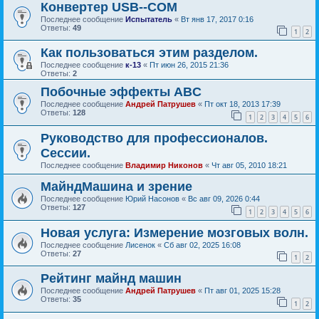
Конвертер USB--COM
Последнее сообщение
Испытатель
«
Вт янв 17, 2017 0:16
Ответы:
49
1
2
Как пользоваться этим разделом.
Последнее сообщение
к-13
«
Пт июн 26, 2015 21:36
Ответы:
2
Побочные эффекты ABC
Последнее сообщение
Андрей Патрушев
«
Пт окт 18, 2013 17:39
Ответы:
128
1
2
3
4
5
6
Руководство для профессионалов.
Сессии.
Последнее сообщение
Владимир Никонов
«
Чт авг 05, 2010 18:21
МайндМашина и зрение
Последнее сообщение
Юрий Насонов
«
Вс авг 09, 2026 0:44
Ответы:
127
1
2
3
4
5
6
Новая услуга: Измерение мозговых волн.
Последнее сообщение
Лисенок
«
Сб авг 02, 2025 16:08
Ответы:
27
1
2
Рейтинг майнд машин
Последнее сообщение
Андрей Патрушев
«
Пт авг 01, 2025 15:28
Ответы:
35
1
2