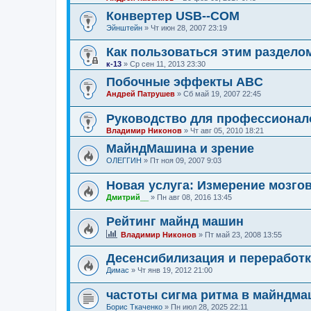
Конвертер USB--COM
Эйнштейн
»
Чт июн 28, 2007 23:19
Как пользоваться этим раздело
к-13
»
Ср сен 11, 2013 23:30
Побочные эффекты ABC
Андрей Патрушев
»
Сб май 19, 2007 22:45
Руководство для профессионало
Владимир Никонов
»
Чт авг 05, 2010 18:21
МайндМашина и зрение
ОЛЕГГИН
»
Пт ноя 09, 2007 9:03
Новая услуга: Измерение мозго
Дмитрий__
»
Пн авг 08, 2016 13:45
Рейтинг майнд машин
Владимир Никонов
»
Пт май 23, 2008 13:55
Десенсибилизация и переработк
Димас
»
Чт янв 19, 2012 21:00
частоты сигма ритма в майндм
Борис Ткаченко
»
Пн июл 28, 2025 22:11