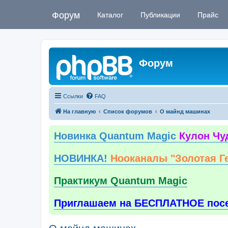
Форум
Каталог
Публикации
Прайс
Форум
Ссылки
FAQ
На главную
Список форумов
О майнд машинах
Новинка Quantum Magic
Кулон Чу
НОВИНКА!
Нооканалы "Золотая Г
Практикум Quantum Magic
Приглашаем на БЕСПЛАТНОЕ пос