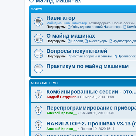
О майнд машинах
ФОРУМ
Навигатор
Майнд машина Навигатор
. Техподдержка. Новые сессии
Подфорумы:
Обсуждение сессий Навигатора
,
Комб
О майнд машинах
Подфорумы:
Сессии
,
Аксессуары
,
Аудиостроб ди
Вопросы покупателей
Подфорумы:
Частые вопросы и ответы
,
Противопок
Практикум по майнд машинам
АКТИВНЫЕ ТЕМЫ
Комбинированные сессии - это..
Андрей Патрушев
»
Пн мар 31, 2014 11:59
Перепрограммирование прибора
Алексей Крячко__
»
Сб июл 30, 2011 10:40
НАВИГАТОР-2. Прошивка v3.13 (
Алексей Крячко__
»
Пн фев 10, 2020 15:11