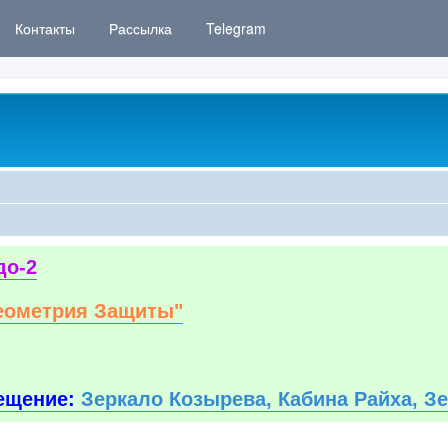
Контакты
Рассылка
Telegram
до-2
еометрия Защиты"
ещение:
Зеркало Козырева, Кабина Райха, З