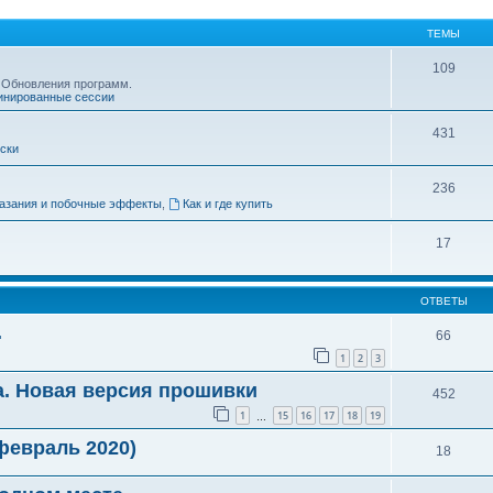
ТЕМЫ
109
. Обновления программ.
инированные сессии
431
ски
236
азания и побочные эффекты
,
Как и где купить
17
ОТВЕТЫ
.
66
1
2
3
. Новая версия прошивки
452
1
15
16
17
18
19
…
февраль 2020)
18