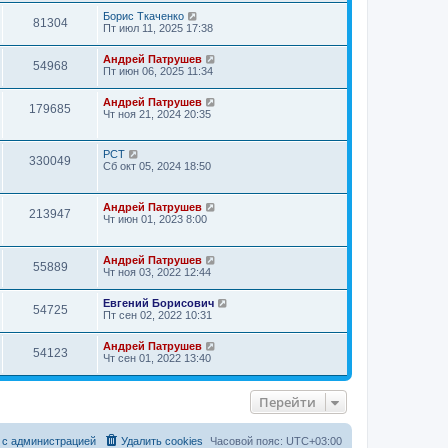
Борис Ткаченко
81304
Пт июл 11, 2025 17:38
Андрей Патрушев
54968
Пт июн 06, 2025 11:34
Андрей Патрушев
179685
Чт ноя 21, 2024 20:35
РСТ
330049
Сб окт 05, 2024 18:50
Андрей Патрушев
213947
Чт июн 01, 2023 8:00
Андрей Патрушев
55889
Чт ноя 03, 2022 12:44
Евгений Борисович
54725
Пт сен 02, 2022 10:31
Андрей Патрушев
54123
Чт сен 01, 2022 13:40
Перейти
 с администрацией
Удалить cookies
Часовой пояс:
UTC+03:00