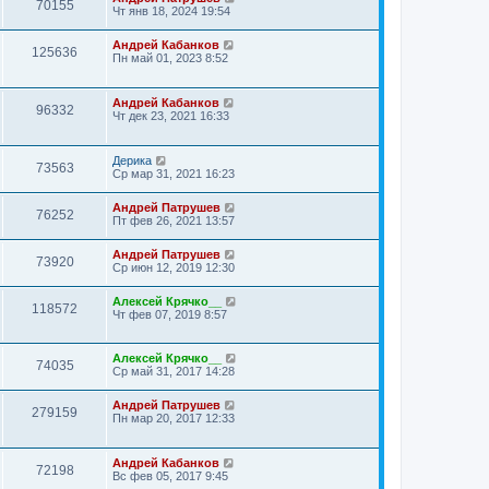
е
70155
о
Чт янв 18, 2024 19:54
н
о
и
б
ю
щ
Андрей Кабанков
125636
е
Пн май 01, 2023 8:52
н
и
ю
Андрей Кабанков
96332
Чт дек 23, 2021 16:33
Дерика
73563
Ср мар 31, 2021 16:23
Андрей Патрушев
76252
Пт фев 26, 2021 13:57
Андрей Патрушев
73920
Ср июн 12, 2019 12:30
Алексей Крячко__
118572
Чт фев 07, 2019 8:57
Алексей Крячко__
74035
Ср май 31, 2017 14:28
Андрей Патрушев
279159
Пн мар 20, 2017 12:33
Андрей Кабанков
72198
Вс фев 05, 2017 9:45