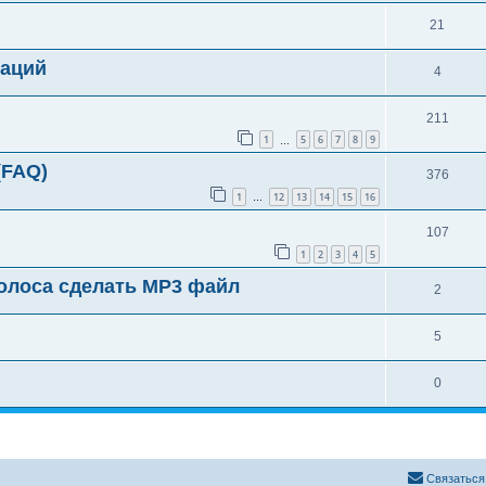
21
таций
4
211
1
5
6
7
8
9
…
(FAQ)
376
1
12
13
14
15
16
…
107
1
2
3
4
5
 голоса сделать МР3 файл
2
5
0
Связаться