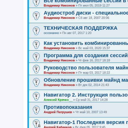
Все комбинированные сессии в
Владимир Никонов
»
Пт июл 05, 2019 11:27
Аудиостроб диски - специально
Владимир Никонов
»
Сб авг 18, 2007 20:06
ТЕХНИЧЕСКАЯ ПОДДЕРЖКА
осознанно
»
Пн авг 07, 2017 1:20
Как установить комбинированн
Владимир Никонов
»
Вс май 03, 2020 15:37
Программа для создания сессий
Владимир Никонов
»
Чт фев 16, 2017 18:18
Руководство пользователя май
Владимир Никонов
»
Пт мар 03, 2017 18:22
Обновление прошивки майнд ма
Владимир Никонов
»
Вт дек 02, 2014 21:43
Навигатор 2. Инструкция пользо
Алексей Крячко__
»
Ср май 31, 2017 14:28
Противопоказания
Андрей Патрушев
»
Чт май 10, 2007 13:49
Навигатор-1 Последняя версия 
Андрей Кабанков
»
Вс фев 05, 2017 9:45