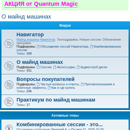
АКЦИЯ от Quantum Magic
О майнд машинах
Форум
Навигатор
Майнд машина Навигатор
. Техподдержка. Новые сессии. Обновления
программ.
Подфорумы:
Обсуждение сессий Навигатора
,
Комбинированные
сессии
Темы:
109
О майнд машинах
Подфорумы:
Сессии
,
Аксессуары
,
Аудиостроб диски
Темы:
431
Вопросы покупателей
Подфорумы:
Частые вопросы и ответы
,
Противопоказания и
побочные эффекты
,
Как и где купить
Темы:
236
Практикум по майнд машинам
Темы:
17
Активные темы
Комбинированные сессии - это...
Последнее сообщение
Дмитрий А.
«
Пн июл 21, 2025 15:29