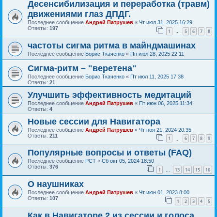
Десенсибилизация и переработка (травм)
движениями глаз ДПДГ.
Последнее сообщение
Андрей Патрушев
«
Чт июл 31, 2025 16:29
Ответы:
197
1
5
6
7
8
…
частоты сигма ритма в майндмашинах
Последнее сообщение
Борис Ткаченко
«
Пн июл 28, 2025 22:11
Сигма-ритм – "веретена"
Последнее сообщение
Борис Ткаченко
«
Пт июл 11, 2025 17:38
Ответы:
21
Улучшить эффективность медитаций
Последнее сообщение
Андрей Патрушев
«
Пт июн 06, 2025 11:34
Ответы:
4
Новые сессии для Навигатора
Последнее сообщение
Андрей Патрушев
«
Чт ноя 21, 2024 20:35
Ответы:
211
1
6
7
8
9
…
Популярные вопросы и ответы (FAQ)
Последнее сообщение
РСТ
«
Сб окт 05, 2024 18:50
Ответы:
376
1
13
14
15
16
…
О наушниках
Последнее сообщение
Андрей Патрушев
«
Чт июн 01, 2023 8:00
Ответы:
107
1
2
3
4
5
Как в Навигаторе 2 из сессии и голоса