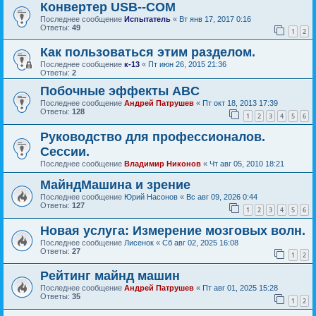
Конвертер USB--COM
Последнее сообщение
Испытатель
«
Вт янв 17, 2017 0:16
Ответы:
49
1
2
Как пользоваться этим разделом.
Последнее сообщение
к-13
«
Пт июн 26, 2015 21:36
Ответы:
2
Побочные эффекты ABC
Последнее сообщение
Андрей Патрушев
«
Пт окт 18, 2013 17:39
Ответы:
128
1
2
3
4
5
6
Руководство для профессионалов.
Сессии.
Последнее сообщение
Владимир Никонов
«
Чт авг 05, 2010 18:21
МайндМашина и зрение
Последнее сообщение
Юрий Насонов
«
Вс авг 09, 2026 0:44
Ответы:
127
1
2
3
4
5
6
Новая услуга: Измерение мозговых волн.
Последнее сообщение
Лисенок
«
Сб авг 02, 2025 16:08
Ответы:
27
1
2
Рейтинг майнд машин
Последнее сообщение
Андрей Патрушев
«
Пт авг 01, 2025 15:28
Ответы:
35
1
2