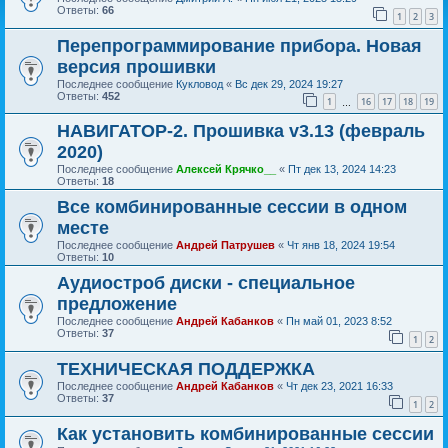
Ответы:
66
1
2
3
Перепрограммирование прибора. Новая
версия прошивки
Последнее сообщение
Кукловод
«
Вс дек 29, 2024 19:27
Ответы:
452
1
16
17
18
19
…
НАВИГАТОР-2. Прошивка v3.13 (февраль
2020)
Последнее сообщение
Алексей Крячко__
«
Пт дек 13, 2024 14:23
Ответы:
18
Все комбинированные сессии в одном
месте
Последнее сообщение
Андрей Патрушев
«
Чт янв 18, 2024 19:54
Ответы:
10
Аудиостроб диски - специальное
предложение
Последнее сообщение
Андрей Кабанков
«
Пн май 01, 2023 8:52
Ответы:
37
1
2
ТЕХНИЧЕСКАЯ ПОДДЕРЖКА
Последнее сообщение
Андрей Кабанков
«
Чт дек 23, 2021 16:33
Ответы:
37
1
2
Как установить комбинированные сессии